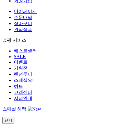
회원가입
마이페이지
주문내역
장바구니
관심상품
쇼핑 서비스
베스트셀러
SALE
이벤트
기획전
랜선투어
스폐셜오더
하트
고객센터
지점안내
스페셜 혜택
닫기