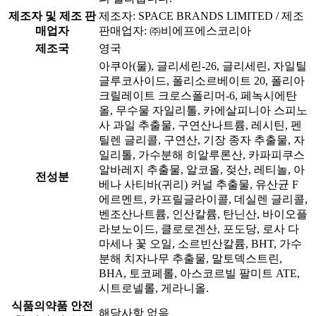
제조자 및 제조 판
제조자: SPACE BRANDS LIMITED / 제조
매업자
판매업자: ㈜비에프에스코리아
제조국
영국
아쿠아(물), 글리세린-26, 글리세린, 자일틸
글루코사이드, 폴리소르베이트 20, 폴리아
크릴레이트 크로스폴리머-6, 페녹시에탄
올, 무수물 자일리톨, 카에살피니아 스피노
사 과일 추출물, 구연산나트륨, 레시틴, 펜
틸렌 글리콜, 구연산, 기장 종자 추출물, 자
일리톨, 가수분해 히알루론산, 카파피쿠스
알바레지 추출물, 알코올, 젖산, 레티놀, 아
전성분
베나 사티바(귀리) 커널 추출물, 유산균 F
에르멘트, 카프릴글라이콜, 데실렌 글리콜,
벤조산나트륨, 인산칼륨, 탄닌산, 바이오플
라보노이드, 클로로겐산, 포도당, 로사 다
마세나 꽃 오일, 소르빈산칼륨, BHT, 가수
분해 치자나무 추출물, 말토덱스트린,
BHA, 토코페롤, 아스코르빌 팔미트 ATE,
시트로넬롤, 게라니올.
식품의약품 안전
해당사항 없음