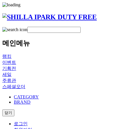
메인메뉴
랭킹
이벤트
기획전
세일
주류관
스페셜오더
CATEGORY
BRAND
닫기
로그인