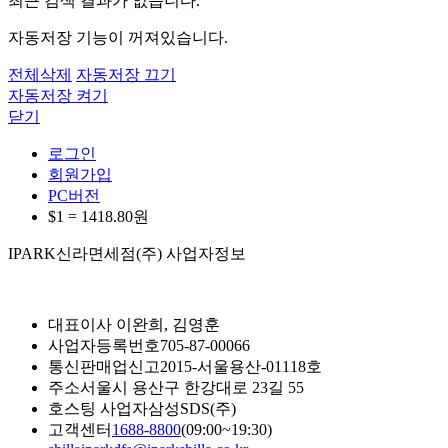
최근 검색 결과가 없습니다.
자동저장 기능이 꺼져있습니다.
전체삭제
자동저장 끄기
자동저장 켜기
닫기
로그인
회원가입
PC버전
$1 =
1418.80
원
IPARK신라면세점(주) 사업자정보
대표이사
이완희, 김영훈
사업자등록번호
705-87-00066
통신판매업신고
2015-서울용산-01118호
주소
서울시 용산구 한강대로 23길 55
호스팅 사업자
삼성SDS(주)
고객센터
1688-8800
(09:00~19:30)