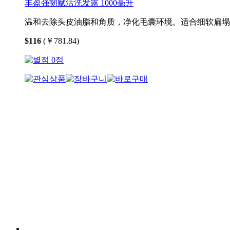
丰盈强韧赋活洗发露 1000毫升
温和去除头皮油脂和角质，净化毛囊环境。适合细软扁塌
$116
(￥781.84)