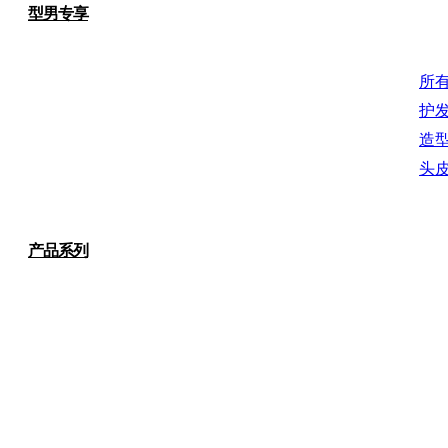
型男专享
所
护
造
头
产品系列