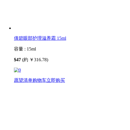
倩碧眼部护理滋养霜 15ml
容量 :
15ml
$47
(約 ￥316.78)
愿望清单
购物车
立即购买