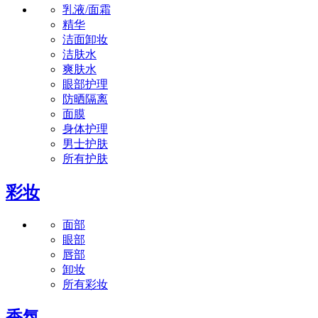
乳液/面霜
精华
洁面卸妆
洁肤水
爽肤水
眼部护理
防晒隔离
面膜
身体护理
男士护肤
所有护肤
彩妆
面部
眼部
唇部
卸妆
所有彩妆
香氛