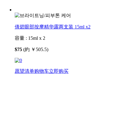
倩碧眼部按摩精华露两支装 15ml x2
容量 :
15ml x 2
$75
(約 ￥505.5)
愿望清单
购物车
立即购买