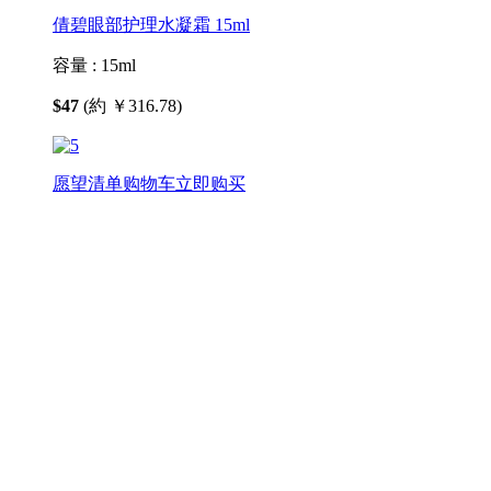
倩碧眼部护理水凝霜 15ml
容量 :
15ml
$47
(約 ￥316.78)
愿望清单
购物车
立即购买