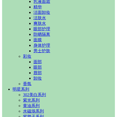
乳液面霜
精华
洁面卸妆
洁肤水
爽肤水
眼部护理
防晒隔离
面膜
身体护理
男士护肤
彩妆
面部
眼部
唇部
卸妆
香氛
明星系列
302美白系列​
紫光系列
黄油系列​
水磁场系列
紫胖子系列​