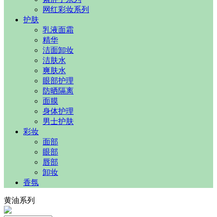
网红彩妆系列
护肤
乳液面霜
精华
洁面卸妆
洁肤水
爽肤水
眼部护理
防晒隔离
面膜
身体护理
男士护肤
彩妆
面部
眼部
唇部
卸妆
香氛
黄油系列​