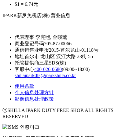
$1 =
6.74
元
IPARK新罗免税店(株) 营业信息
代表理事
李完熙, 金暎薰
商业登记号码
705-87-00066
通信销售业申报
2015-首尔龙山-01118号
地址
首尔市 龙山区 汉江大路 23街 55
托管提供商
三星SDS(株)
客服中心
400-026-0680
(09:00~18:00)
shillaiparkdfs@iparkshilla.co.kr
使用条款
个人信息处理方针
影像信息处理政策
ⓒSHILLA IPARK DUTY FREE SHOP. ALL RIGHTS
RESERVED