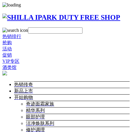
热销排行
抢购
活动
促销
VIP专区
酒类馆
热销传奇
新品上市
开始购物
奇迹面霜家族
精华系列
眼部护理
洁净焕肤系列
修护调理