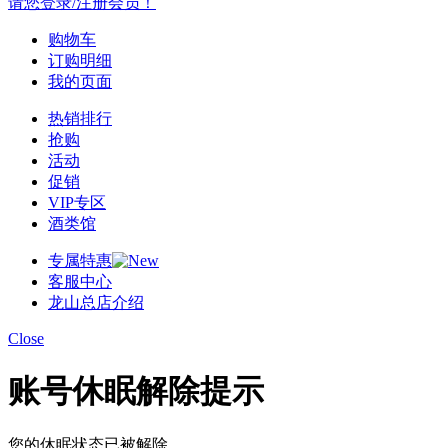
请您登录/注册会员！
购物车
订购明细
我的页面
热销排行
抢购
活动
促销
VIP专区
酒类馆
专属特惠
客服中心
龙山总店介绍
Close
账号休眠解除提示
您的休眠状态已被解除，