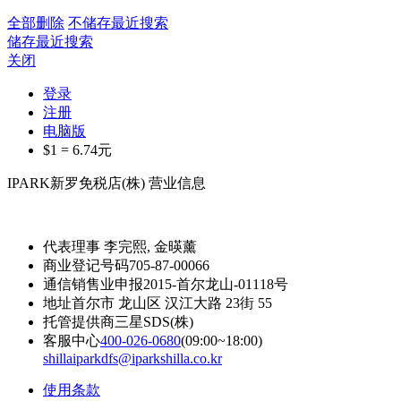
全部删除
不储存最近搜索
储存最近搜索
关闭
登录
注册
电脑版
$1 =
6.74
元
IPARK新罗免税店(株) 营业信息
代表理事
李完熙, 金暎薰
商业登记号码
705-87-00066
通信销售业申报
2015-首尔龙山-01118号
地址
首尔市 龙山区 汉江大路 23街 55
托管提供商
三星SDS(株)
客服中心
400-026-0680
(09:00~18:00)
shillaiparkdfs@iparkshilla.co.kr
使用条款