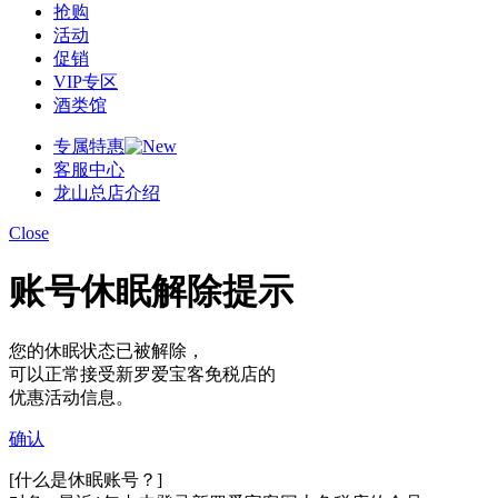
抢购
活动
促销
VIP专区
酒类馆
专属特惠
客服中心
龙山总店介绍
Close
账号休眠解除提示
您的休眠状态已被解除，
可以正常接受新罗爱宝客免税店的
优惠活动信息。
确认
[什么是休眠账号？]