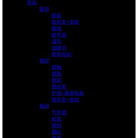
彩妆
眼部
眼影
眼彩盘+套组
眼线
睫毛膏
眉毛
假睫毛
眼部妆前
唇部
唇釉
唇膏
唇彩
唇线笔
护唇+唇部妆前
唇彩盘+套组
脸部
气垫霜
粉底
蜜粉
腮红