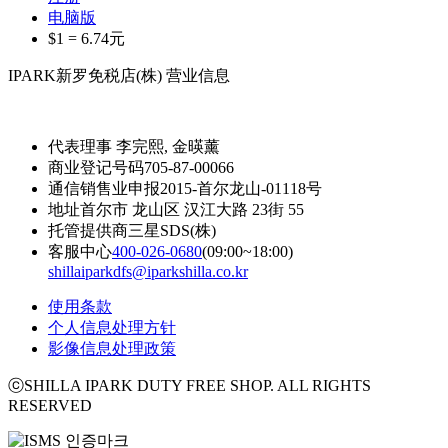
电脑版
$1 =
6.74
元
IPARK新罗免税店(株) 营业信息
代表理事
李完熙, 金暎薰
商业登记号码
705-87-00066
通信销售业申报
2015-首尔龙山-01118号
地址
首尔市 龙山区 汉江大路 23街 55
托管提供商
三星SDS(株)
客服中心
400-026-0680
(09:00~18:00)
shillaiparkdfs@iparkshilla.co.kr
使用条款
个人信息处理方针
影像信息处理政策
ⓒSHILLA IPARK DUTY FREE SHOP. ALL RIGHTS
RESERVED