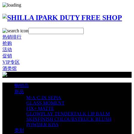
热销排行
抢购
活动
促销
VIP专区
酒类馆
畅销品
新品
M·A·C IN SEPIA
GLASS MOMENT
FIX+ MATTE
GLOWPLAY TENDERTALK LIP BALM
SKINFINISH COLOURSTRUCK BLUSH
POWDER KISS
类别