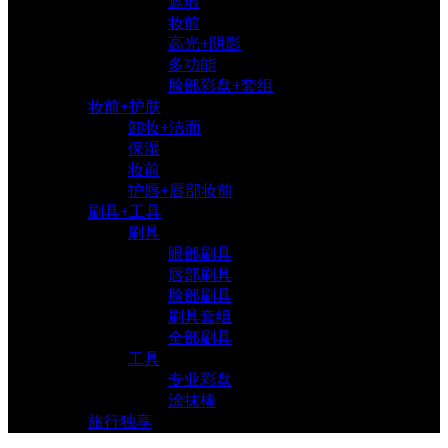
遮瑕
妆前
高光+阴影
多功能
脸部彩盘+套组
妆前+护肤
卸妆+洁面
保湿
妆前
护唇+唇部妆前
刷具+工具
刷具
眼部刷具
唇部刷具
脸部刷具
刷具套组
全部刷具
工具
专业彩盘
涂抹棒
旅行独享