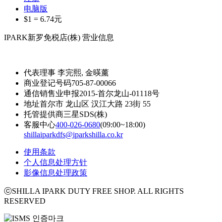
电脑版
$1 =
6.74
元
IPARK新罗免税店(株) 营业信息
代表理事
李完熙, 金暎薰
商业登记号码
705-87-00066
通信销售业申报
2015-首尔龙山-01118号
地址
首尔市 龙山区 汉江大路 23街 55
托管提供商
三星SDS(株)
客服中心
400-026-0680
(09:00~18:00)
shillaiparkdfs@iparkshilla.co.kr
使用条款
个人信息处理方针
影像信息处理政策
ⓒSHILLA IPARK DUTY FREE SHOP. ALL RIGHTS
RESERVED