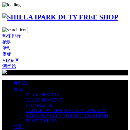
热销排行
抢购
活动
促销
VIP专区
酒类馆
畅销品
新品
M·A·C IN SEPIA
GLASS MOMENT
FIX+ MATTE
GLOWPLAY TENDERTALK LIP BALM
SKINFINISH COLOURSTRUCK BLUSH
POWDER KISS
类别