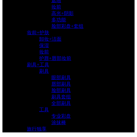
遮瑕
妆前
高光+阴影
多功能
脸部彩盘+套组
妆前+护肤
卸妆+洁面
保湿
妆前
护唇+唇部妆前
刷具+工具
刷具
眼部刷具
唇部刷具
脸部刷具
刷具套组
全部刷具
工具
专业彩盘
涂抹棒
旅行独享