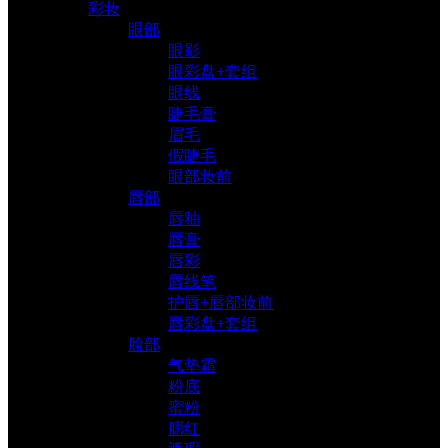
彩妆
眼部
眼影
眼彩盘+套组
眼线
睫毛膏
眉毛
假睫毛
眼部妆前
唇部
唇釉
唇膏
唇彩
唇线笔
护唇+唇部妆前
唇彩盘+套组
脸部
气垫霜
粉底
蜜粉
腮红