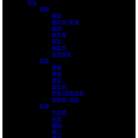
彩妆
眼部
眼影
眼彩盘+套组
眼线
睫毛膏
眉毛
假睫毛
眼部妆前
唇部
唇釉
唇膏
唇彩
唇线笔
护唇+唇部妆前
唇彩盘+套组
脸部
气垫霜
粉底
蜜粉
腮红