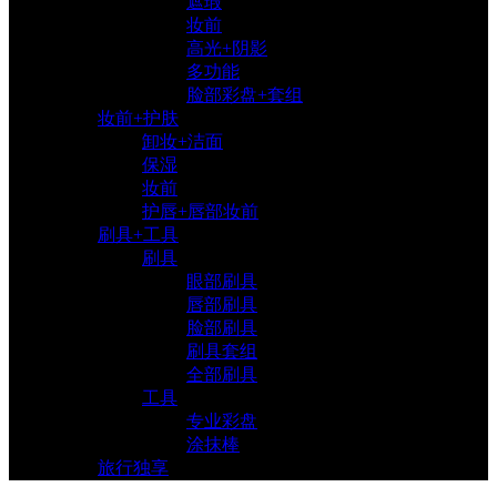
遮瑕
妆前
高光+阴影
多功能
脸部彩盘+套组
妆前+护肤
卸妆+洁面
保湿
妆前
护唇+唇部妆前
刷具+工具
刷具
眼部刷具
唇部刷具
脸部刷具
刷具套组
全部刷具
工具
专业彩盘
涂抹棒
旅行独享