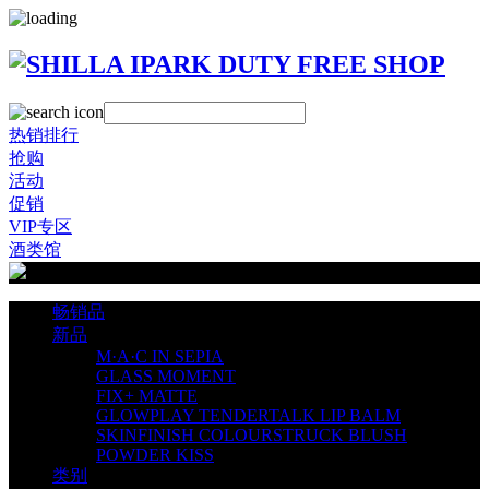
热销排行
抢购
活动
促销
VIP专区
酒类馆
畅销品
新品
M·A·C IN SEPIA
GLASS MOMENT
FIX+ MATTE
GLOWPLAY TENDERTALK LIP BALM
SKINFINISH COLOURSTRUCK BLUSH
POWDER KISS
类别