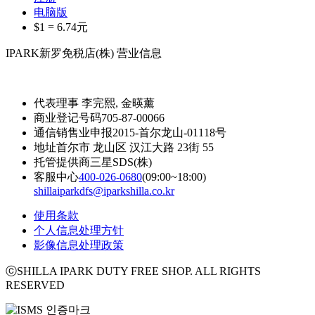
电脑版
$1 =
6.74
元
IPARK新罗免税店(株) 营业信息
代表理事
李完熙, 金暎薰
商业登记号码
705-87-00066
通信销售业申报
2015-首尔龙山-01118号
地址
首尔市 龙山区 汉江大路 23街 55
托管提供商
三星SDS(株)
客服中心
400-026-0680
(09:00~18:00)
shillaiparkdfs@iparkshilla.co.kr
使用条款
个人信息处理方针
影像信息处理政策
ⓒSHILLA IPARK DUTY FREE SHOP. ALL RIGHTS
RESERVED