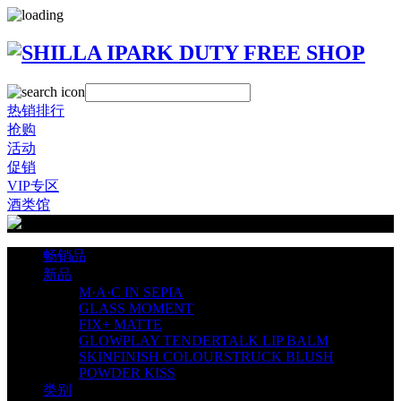
热销排行
抢购
活动
促销
VIP专区
酒类馆
畅销品
新品
M·A·C IN SEPIA
GLASS MOMENT
FIX+ MATTE
GLOWPLAY TENDERTALK LIP BALM
SKINFINISH COLOURSTRUCK BLUSH
POWDER KISS
类别