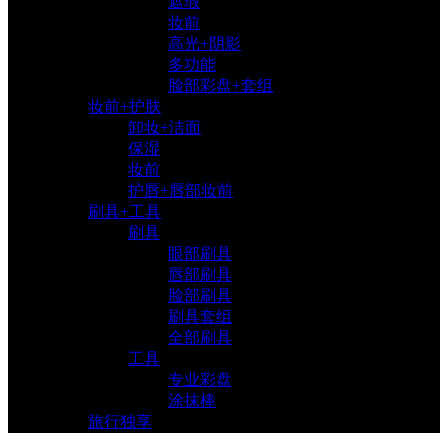
遮瑕
妆前
高光+阴影
多功能
脸部彩盘+套组
妆前+护肤
卸妆+洁面
保湿
妆前
护唇+唇部妆前
刷具+工具
刷具
眼部刷具
唇部刷具
脸部刷具
刷具套组
全部刷具
工具
专业彩盘
涂抹棒
旅行独享