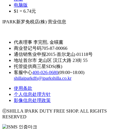
电脑版
$1 =
6.74
元
IPARK新罗免税店(株) 营业信息
代表理事
李完熙, 金暎薰
商业登记号码
705-87-00066
通信销售业申报
2015-首尔龙山-01118号
地址
首尔市 龙山区 汉江大路 23街 55
托管提供商
三星SDS(株)
客服中心
400-026-0680
(09:00~18:00)
shillaiparkdfs@iparkshilla.co.kr
使用条款
个人信息处理方针
影像信息处理政策
ⓒSHILLA IPARK DUTY FREE SHOP. ALL RIGHTS
RESERVED