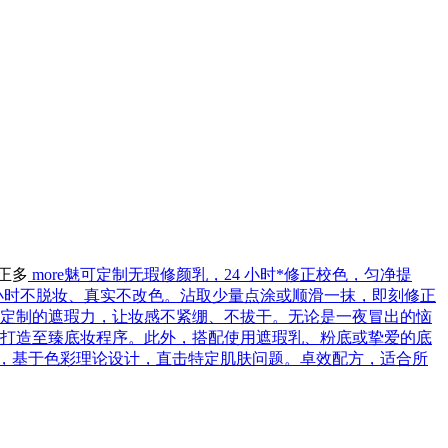
正多
more
魅可定制无瑕修颜乳，24 小时*修正校色，匀净提
小时不脱妆、真实不改色。沾取少量点涂或顺滑一抹，即刻修正
定制的遮瑕力，让妆感不紧绷、不拔干。无论是一夜冒出的恼
打造至臻底妆程序。此外，搭配使用遮瑕乳、粉底或挚爱的底
号，基于色彩理论设计，直击特定肌肤问题。卓效配方，适合所