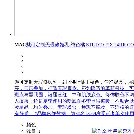
MAC
魅可定制无瑕修颜乳-纯色橘 STUDIO FIX 24HR COL
魅可定制无瑕修颜乳，24 小时*修正校色，匀净提亮，
亮，层层叠加，打造无瑕底妆。宛如隐形的革新科技，可
斑点与黑眼圈，淡褪泛红、中和肌肤底色、修饰肤色不均
人痘痘，还是夏季使用的粉底在冬季显得偏暖、不贴合肤
妆星品，均匀叠加、无瑕糅合，焕现不脱妆、不浮粉的遮
有肤质。 *品牌内部数据，为30名18-69岁受试者单
颜色
数量