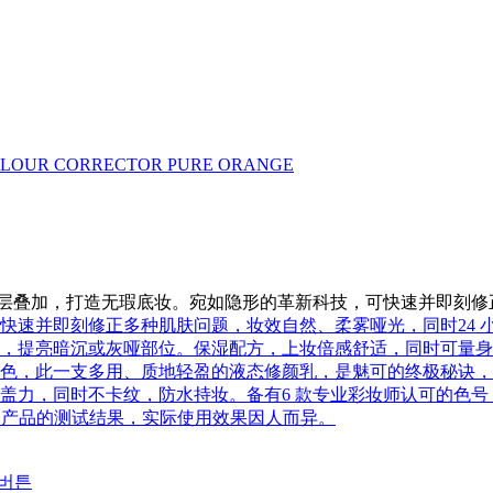
OUR CORRECTOR PURE ORANGE
层层叠加，打造无瑕底妆。宛如隐形的革新科技，可快速并即刻修
快速并即刻修正多种肌肤问题，妆效自然、柔雾哑光，同时24 
，提亮暗沉或灰哑部位。保湿配方，上妆倍感舒适，同时可量身
色，此一支多用、质地轻盈的液态修颜乳，是魅可的终极秘诀，
盖力，同时不卡纹，防水持妆。备有6 款专业彩妆师认可的色
次使用产品的测试结果，实际使用效果因人而异。