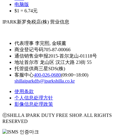
电脑版
$1 =
6.74
元
IPARK新罗免税店(株) 营业信息
代表理事
李完熙, 金暎薰
商业登记号码
705-87-00066
通信销售业申报
2015-首尔龙山-01118号
地址
首尔市 龙山区 汉江大路 23街 55
托管提供商
三星SDS(株)
客服中心
400-026-0680
(09:00~18:00)
shillaiparkdfs@iparkshilla.co.kr
使用条款
个人信息处理方针
影像信息处理政策
ⓒSHILLA IPARK DUTY FREE SHOP. ALL RIGHTS
RESERVED