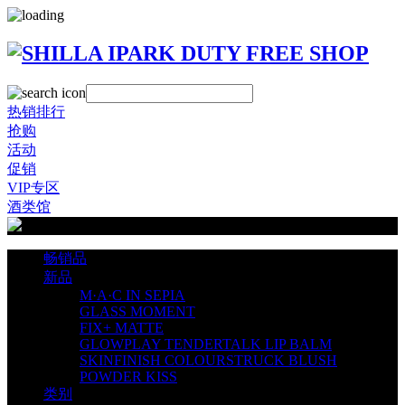
热销排行
抢购
活动
促销
VIP专区
酒类馆
畅销品
新品
M·A·C IN SEPIA
GLASS MOMENT
FIX+ MATTE
GLOWPLAY TENDERTALK LIP BALM
SKINFINISH COLOURSTRUCK BLUSH
POWDER KISS
类别