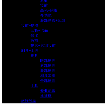
遮瑕
妆前
高光+阴影
多功能
脸部彩盘+套组
妆前+护肤
卸妆+洁面
保湿
妆前
护唇+唇部妆前
刷具+工具
刷具
眼部刷具
唇部刷具
脸部刷具
刷具套组
全部刷具
工具
专业彩盘
涂抹棒
旅行独享