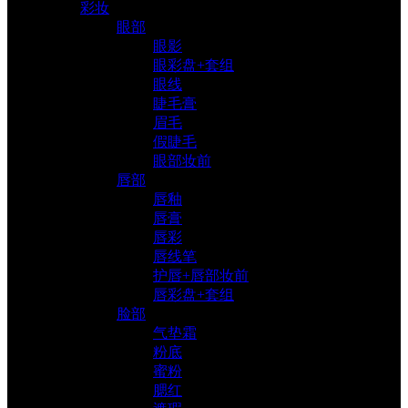
彩妆
眼部
眼影
眼彩盘+套组
眼线
睫毛膏
眉毛
假睫毛
眼部妆前
唇部
唇釉
唇膏
唇彩
唇线笔
护唇+唇部妆前
唇彩盘+套组
脸部
气垫霜
粉底
蜜粉
腮红