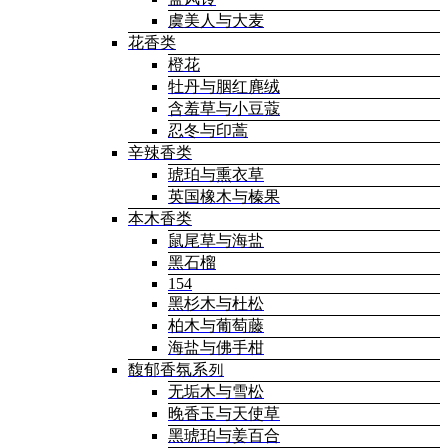
虞美人与大麦
花香类
橙花
牡丹与胭红麂绒
含羞草与小豆蔻
忍冬与印蒿
辛辣香类
琥珀与熏衣草
英国橡木与榛果
本木香类
鼠尾草与海盐
黑石榴
154
黑杉木与杜松
柏木与葡萄藤
海盐与佛手柑
馥郁香氛系列
无垢木与雪松
晚香玉与天使草
黑琥珀与姜百合