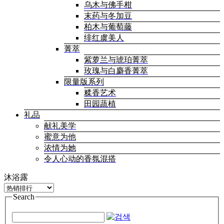
乌木与佛手柑
末药与冬加豆
柏木与葡萄藤
绯红虞美人
菁萃
紫萝兰与琥珀菁萃
玫瑰与白麝香菁萃
限量版系列
糅香艺术
田园蔬植
礼品
献礼美学
蜜意为他
浓情为她
令人心动的香氛混搭
沐浴露
Search