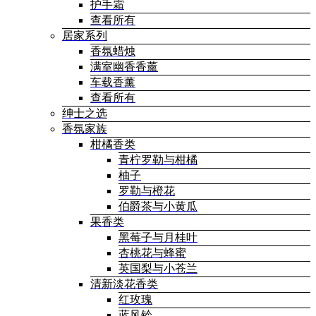
护手霜
查看所有
居家系列
香氛蜡烛
满室幽香香薰
车载香薰
查看所有
绅士之选
香氛家族
柑橘香类
青柠罗勒与柑橘
柚子
罗勒与橙花
伯爵茶与小黄瓜
果香类
黑莓子与月桂叶
杏桃花与蜂蜜
英国梨与小苍兰
清新淡花香类
红玫瑰
蓝风铃