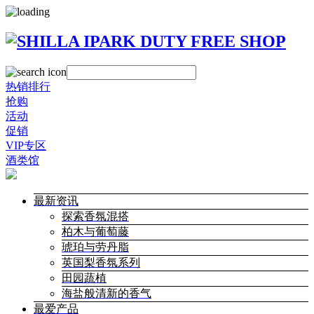
热销排行
抢购
活动
促销
VIP专区
酒类馆
最新资讯
探索香氛混搭
柏木与葡萄藤
琥珀与劳丹脂
英国梨香氛系列
田园蔬植
海盐般清新的香气
最爱产品