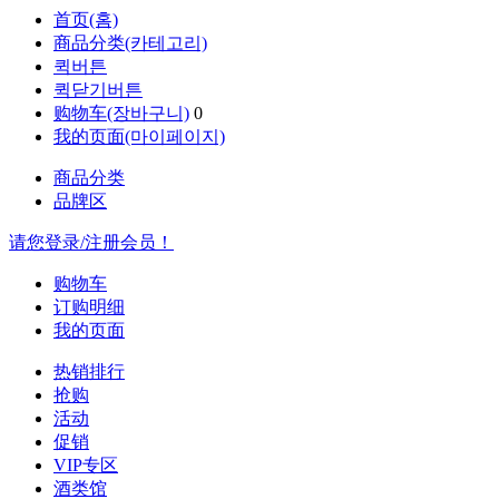
首页(홈)
商品分类(카테고리)
퀵버튼
퀵닫기버튼
购物车(장바구니)
0
我的页面(마이페이지)
商品分类
品牌区
请您登录/注册会员！
购物车
订购明细
我的页面
热销排行
抢购
活动
促销
VIP专区
酒类馆