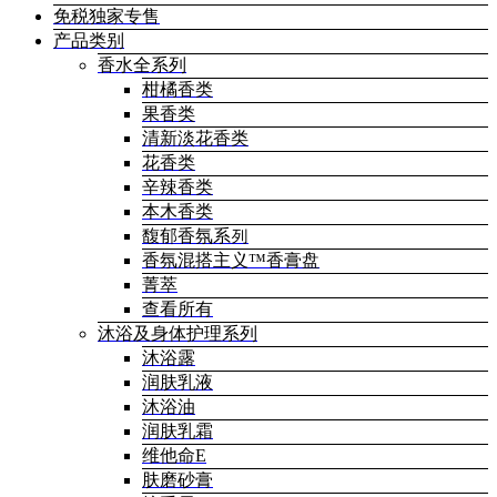
免税独家专售
产品类别
香水全系列
柑橘香类
果香类
清新淡花香类
花香类
辛辣香类
本木香类
馥郁香氛系列
香氛混搭主义™香膏盘
菁萃
查看所有
沐浴及身体护理系列
沐浴露
润肤乳液
沐浴油
润肤乳霜
维他命E
肤磨砂膏