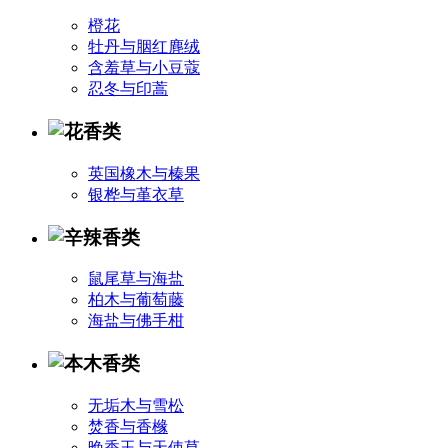
橙花
牡丹与胭红麂绒
含羞草与小豆蔻
忍冬与印蒿
英国橡木与榛果
银桦与堇衣草
鼠尾草与海盐
柏木与葡萄藤
海盐与佛手柑
无垢木与雪松
焚香与香橼
晚香玉与天使草