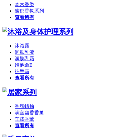
本木香类
馥郁香氛系列
查看所有
沐浴露
润肤乳液
润肤乳霜
维他命E
护手霜
查看所有
香氛蜡烛
满室幽香香薰
车载香薰
查看所有