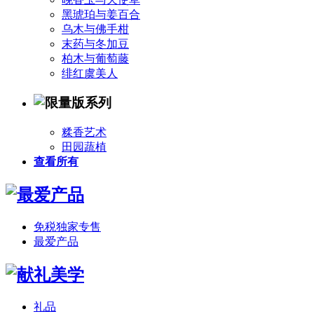
黑琥珀与姜百合
乌木与佛手柑
末药与冬加豆
柏木与葡萄藤
绯红虞美人
糅香艺术
田园蔬植
查看所有
免税独家专售
最爱产品
礼品