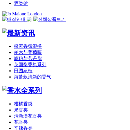
酒类馆
探索香氛混搭​
柏木与葡萄藤
琥珀与劳丹脂
英国梨香氛系列
田园蔬植
海盐般清新的香气
柑橘香类
果香类
清新淡花香类
花香类
辛辣香类