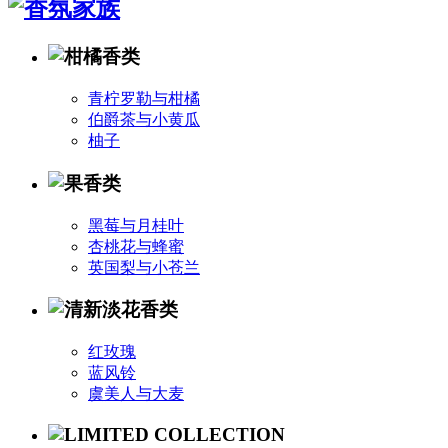
青柠罗勒与柑橘
伯爵茶与小黄瓜
柚子
黑莓与月桂叶
杏桃花与蜂蜜
英国梨与小苍兰
红玫瑰
蓝风铃
虞美人与大麦