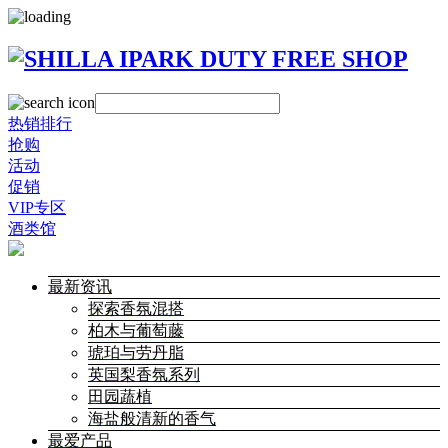
热销排行
抢购
活动
促销
VIP专区
酒类馆
最新资讯
探索香氛混搭
柏木与葡萄藤
琥珀与劳丹脂
英国梨香氛系列
田园蔬植
海盐般清新的香气
最爱产品