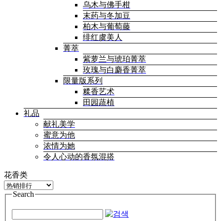
乌木与佛手柑
末药与冬加豆
柏木与葡萄藤
绯红虞美人
菁萃
紫萝兰与琥珀菁萃
玫瑰与白麝香菁萃
限量版系列
糅香艺术
田园蔬植
礼品
献礼美学
蜜意为他
浓情为她
令人心动的香氛混搭
花香类
Search