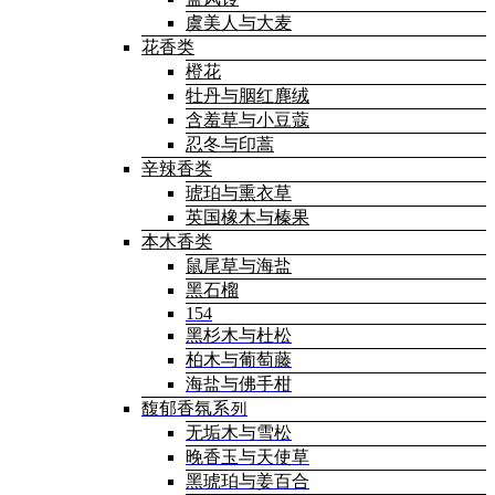
虞美人与大麦
花香类
橙花
牡丹与胭红麂绒
含羞草与小豆蔻
忍冬与印蒿
辛辣香类
琥珀与熏衣草
英国橡木与榛果
本木香类
鼠尾草与海盐
黑石榴
154
黑杉木与杜松
柏木与葡萄藤
海盐与佛手柑
馥郁香氛系列
无垢木与雪松
晚香玉与天使草
黑琥珀与姜百合