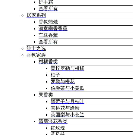
护手霜
查看所有
居家系列
香氛蜡烛
满室幽香香薰
车载香薰
查看所有
绅士之选
香氛家族
柑橘香类
青柠罗勒与柑橘
柚子
罗勒与橙花
伯爵茶与小黄瓜
果香类
黑莓子与月桂叶
杏桃花与蜂蜜
英国梨与小苍兰
清新淡花香类
红玫瑰
蓝风铃