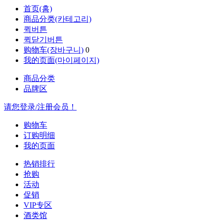
首页(홈)
商品分类(카테고리)
퀵버튼
퀵닫기버튼
购物车(장바구니)
0
我的页面(마이페이지)
商品分类
品牌区
请您登录/注册会员！
购物车
订购明细
我的页面
热销排行
抢购
活动
促销
VIP专区
酒类馆