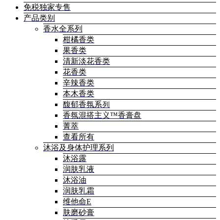
免税独家专售
产品类别
香水全系列
柑橘香类
果香类
清新淡花香类
花香类
辛辣香类
本木香类
馥郁香氛系列
香氛混搭主义™香膏盘
菁萃
查看所有
沐浴及身体护理系列
沐浴露
润肤乳液
沐浴油
润肤乳霜
维他命E
肤磨砂膏