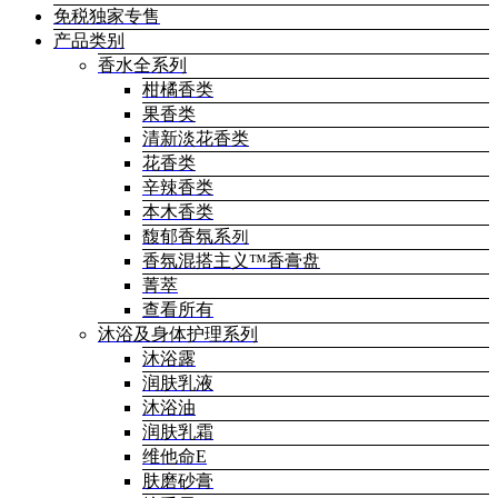
免税独家专售
产品类别
香水全系列
柑橘香类
果香类
清新淡花香类
花香类
辛辣香类
本木香类
馥郁香氛系列
香氛混搭主义™香膏盘
菁萃
查看所有
沐浴及身体护理系列
沐浴露
润肤乳液
沐浴油
润肤乳霜
维他命E
肤磨砂膏