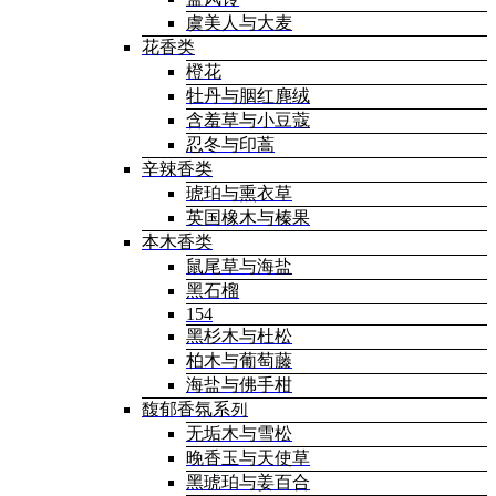
虞美人与大麦
花香类
橙花
牡丹与胭红麂绒
含羞草与小豆蔻
忍冬与印蒿
辛辣香类
琥珀与熏衣草
英国橡木与榛果
本木香类
鼠尾草与海盐
黑石榴
154
黑杉木与杜松
柏木与葡萄藤
海盐与佛手柑
馥郁香氛系列
无垢木与雪松
晚香玉与天使草
黑琥珀与姜百合