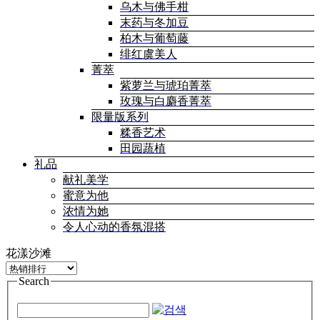
乌木与佛手柑
末药与冬加豆
柏木与葡萄藤
绯红虞美人
菁萃
紫萝兰与琥珀菁萃
玫瑰与白麝香菁萃
限量版系列
糅香艺术
田园蔬植
礼品
献礼美学
蜜意为他
浓情为她
令人心动的香氛混搭
花漾沙滩
Search