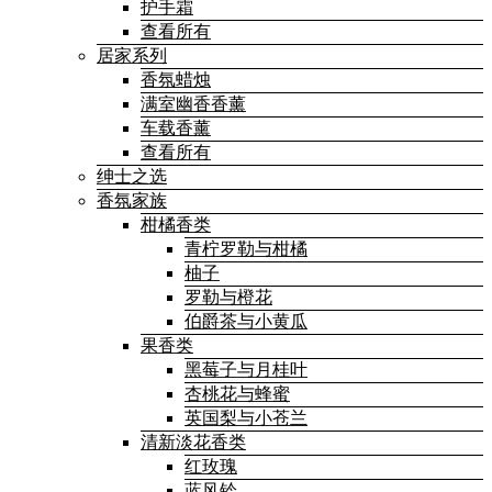
护手霜
查看所有
居家系列
香氛蜡烛
满室幽香香薰
车载香薰
查看所有
绅士之选
香氛家族
柑橘香类
青柠罗勒与柑橘
柚子
罗勒与橙花
伯爵茶与小黄瓜
果香类
黑莓子与月桂叶
杏桃花与蜂蜜
英国梨与小苍兰
清新淡花香类
红玫瑰
蓝风铃