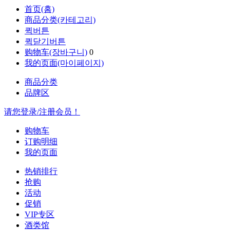
首页(홈)
商品分类(카테고리)
퀵버튼
퀵닫기버튼
购物车(장바구니)
0
我的页面(마이페이지)
商品分类
品牌区
请您登录/注册会员！
购物车
订购明细
我的页面
热销排行
抢购
活动
促销
VIP专区
酒类馆