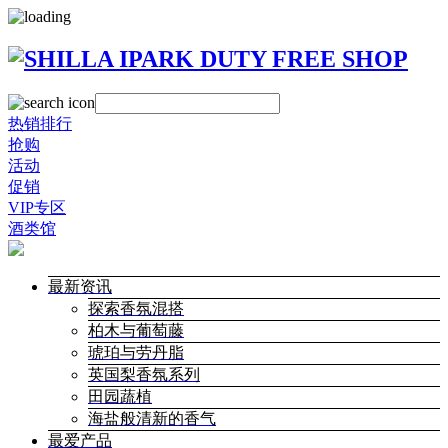
热销排行
抢购
活动
促销
VIP专区
酒类馆
最新资讯
探索香氛混搭
柏木与葡萄藤
琥珀与劳丹脂
英国梨香氛系列
田园蔬植
海盐般清新的香气
最爱产品