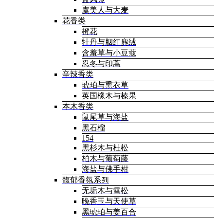
虞美人与大麦
花香类
橙花
牡丹与胭红麂绒
含羞草与小豆蔻
忍冬与印蒿
辛辣香类
琥珀与熏衣草
英国橡木与榛果
本木香类
鼠尾草与海盐
黑石榴
154
黑杉木与杜松
柏木与葡萄藤
海盐与佛手柑
馥郁香氛系列
无垢木与雪松
晚香玉与天使草
黑琥珀与姜百合