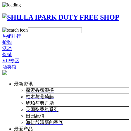
热销排行
抢购
活动
促销
VIP专区
酒类馆
最新资讯
探索香氛混搭
柏木与葡萄藤
琥珀与劳丹脂
英国梨香氛系列
田园蔬植
海盐般清新的香气
最爱产品