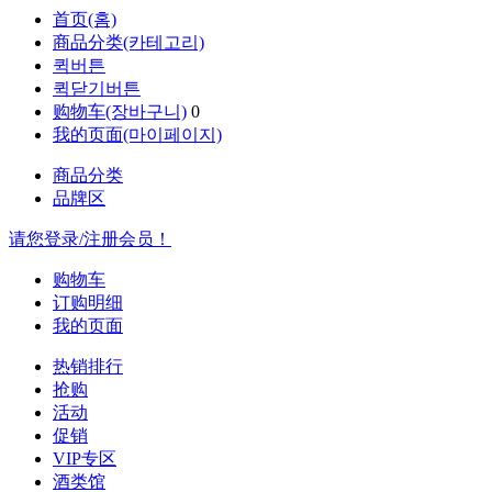
首页(홈)
商品分类(카테고리)
퀵버튼
퀵닫기버튼
购物车(장바구니)
0
我的页面(마이페이지)
商品分类
品牌区
请您登录/注册会员！
购物车
订购明细
我的页面
热销排行
抢购
活动
促销
VIP专区
酒类馆