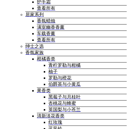
护手霜
查看所有
居家系列
香氛蜡烛
满室幽香香薰
车载香薰
查看所有
绅士之选
香氛家族
柑橘香类
青柠罗勒与柑橘
柚子
罗勒与橙花
伯爵茶与小黄瓜
果香类
黑莓子与月桂叶
杏桃花与蜂蜜
英国梨与小苍兰
清新淡花香类
红玫瑰
蓝风铃