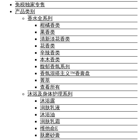
免税独家专售
产品类别
香水全系列
柑橘香类
果香类
清新淡花香类
花香类
辛辣香类
本木香类
馥郁香氛系列
香氛混搭主义™香膏盘
菁萃
查看所有
沐浴及身体护理系列
沐浴露
润肤乳液
沐浴油
润肤乳霜
维他命E
肤磨砂膏