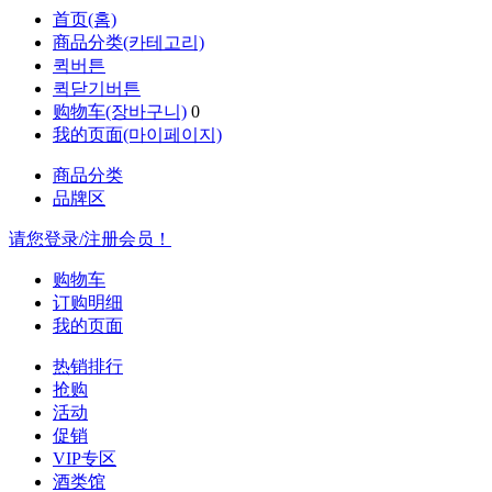
首页(홈)
商品分类(카테고리)
퀵버튼
퀵닫기버튼
购物车(장바구니)
0
我的页面(마이페이지)
商品分类
品牌区
请您登录/注册会员！
购物车
订购明细
我的页面
热销排行
抢购
活动
促销
VIP专区
酒类馆