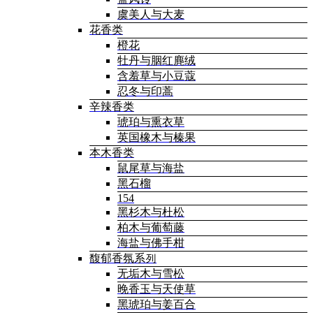
虞美人与大麦
花香类
橙花
牡丹与胭红麂绒
含羞草与小豆蔻
忍冬与印蒿
辛辣香类
琥珀与熏衣草
英国橡木与榛果
本木香类
鼠尾草与海盐
黑石榴
154
黑杉木与杜松
柏木与葡萄藤
海盐与佛手柑
馥郁香氛系列
无垢木与雪松
晚香玉与天使草
黑琥珀与姜百合