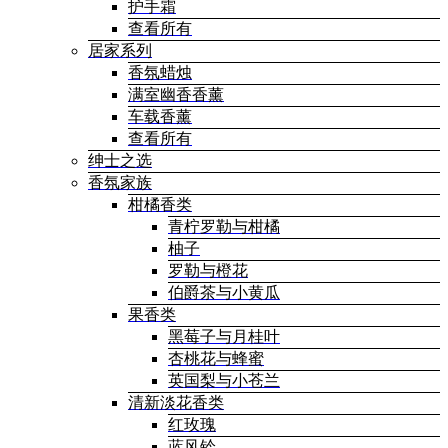
护手霜
查看所有
居家系列
香氛蜡烛
满室幽香香薰
车载香薰
查看所有
绅士之选
香氛家族
柑橘香类
青柠罗勒与柑橘
柚子
罗勒与橙花
伯爵茶与小黄瓜
果香类
黑莓子与月桂叶
杏桃花与蜂蜜
英国梨与小苍兰
清新淡花香类
红玫瑰
蓝风铃