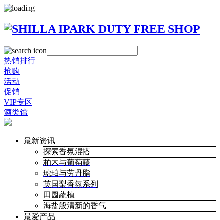
热销排行
抢购
活动
促销
VIP专区
酒类馆
最新资讯
探索香氛混搭
柏木与葡萄藤
琥珀与劳丹脂
英国梨香氛系列
田园蔬植
海盐般清新的香气
最爱产品