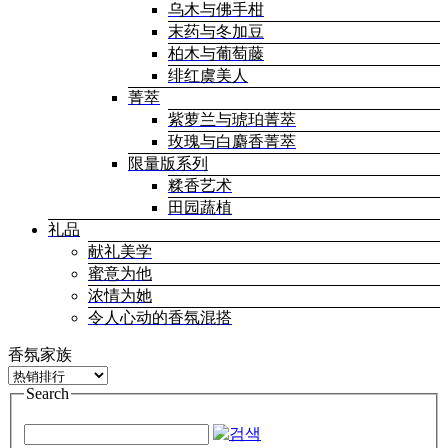
乌木与佛手柑
末药与冬加豆
柏木与葡萄藤
绯红虞美人
菁萃
紫萝兰与琥珀菁萃
玫瑰与白麝香菁萃
限量版系列
糅香艺术
田园蔬植
礼品
献礼美学
蜜意为他
浓情为她
令人心动的香氛混搭
香氛家族
Search