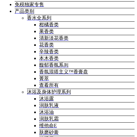
免税独家专售
产品类别
香水全系列
柑橘香类
果香类
清新淡花香类
花香类
辛辣香类
本木香类
馥郁香氛系列
香氛混搭主义™香膏盘
菁萃
查看所有
沐浴及身体护理系列
沐浴露
润肤乳液
沐浴油
润肤乳霜
维他命E
肤磨砂膏