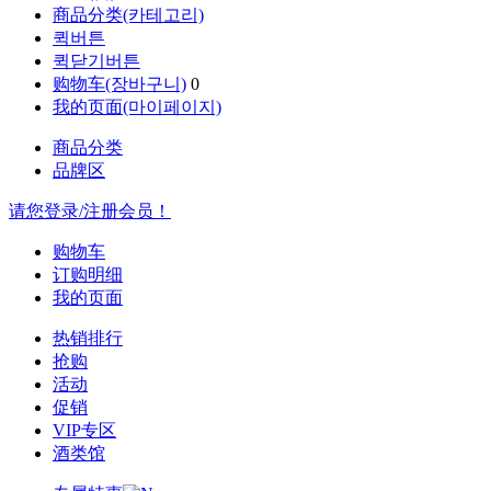
商品分类(카테고리)
퀵버튼
퀵닫기버튼
购物车(장바구니)
0
我的页面(마이페이지)
商品分类
品牌区
请您登录/注册会员！
购物车
订购明细
我的页面
热销排行
抢购
活动
促销
VIP专区
酒类馆