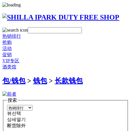
热销排行
抢购
活动
促销
VIP专区
酒类馆
包/钱包
>
钱包
>
长款钱包
搜索
뷰선택
상세열기
断货除外