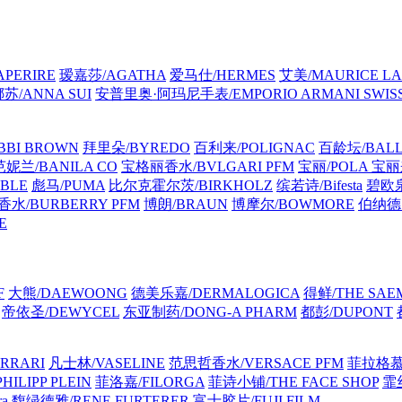
PERIRE
瑷嘉莎/AGATHA
爱马仕/HERMES
艾美/MAURICE LA
苏/ANNA SUI
安普里奥·阿玛尼手表/EMPORIO ARMANI SWIS
BI BROWN
拜里朵/BYREDO
百利来/POLIGNAC
百龄坛/BALL
芭妮兰/BANILA CO
宝格丽香水/BVLGARI PFM
宝丽/POLA
宝丽来
BLE
彪马/PUMA
比尔克霍尔茨/BIRKHOLZ
缤若诗/Bifesta
碧欧泉
水/BURBERRY PFM
博朗/BRAUN
博摩尔/BOWMORE
伯纳德·马
E
F
大熊/DAEWOONG
德美乐嘉/DERMALOGICA
得鲜/THE SAE
帝依圣/DEWYCEL
东亚制药/DONG-A PHARM
都彭/DUPONT
RRARI
凡士林/VASELINE
范思哲香水/VERSACE PFM
菲拉格慕 
ILIPP PLEIN
菲洛嘉/FILORGA
菲诗小铺/THE FACE SHOP
霏丝
a
馥绿德雅/RENE FURTERER
富士胶片/FUJI FILM