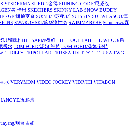
OX
SESDERMA
SHEDE/舍得
SHINING CODE/思凝蔻
AGEN/斯卡恩
SKECHERS
SKINNY LAB
SNOW BUDDY
 HENGE/斯通亨奇
SU:M37˚/苏秘37˚
SUISKIN
SULWHASOO/雪
SIGNS
SWAROVSKI/施华洛世奇
SWIMMABEBE
Sennheiser/森
抚
CE/乐斯菲斯
THE SAEM/得鲜
THE TOOL LAB
THE WHOO/后
芙尼香水
TOM FORD/汤姆·福特
TOM FORD/汤姆·福特
WEL BILLY
TRIPOLLAR
TRUSSARDI
TTATTE
TUSA
TWG
哲香水
VERYMOM
VIDEO JOCKEY
VIDIVICI
VITABON
LIANGYE/五粮液
i gunyang/烟台古酿