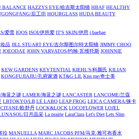
 BALANCE
HAZZYS EYE/哈吉斯太阳镜
HBAF
HEALTHY
UGONGFANG/后工坊
HOURGLASS
HUDA BEAUTY
ES/爱普
IQOS
ISOI/伊所爱
IT'S SKIN/伊思
i baebae
化妆品
JILL STUART EYE/吉尔斯图尔特太阳镜
JIMMY CHOO
珑
JOEODAE
JOHN VARVATOS/约翰·瓦维托斯
JOHNNIE
KEW GARDENS
KEYTENTIAL
KIEHL'S/科颜氏
KILIAN
KONGFUJIAJIU/孔府家酒
KT&G LIL
Kiss me/奇士美
R/海蓝之谜
LAMER/海蓝之谜
LANCASTER
LANCOME/兰蔻
亚
LBTOKYO/LB
LE LABO
LEAP FROG
LEICA CAMERA/徕卡
CCITANE/欧舒丹
LOCK&LOCK
LOCOFLOWER
LOJEL
LUNASOL/日月晶采
La prairie
LaraClara
Let's Diet
Lets Slim
塞拉
MANUELLA
MARC JACOBS PFM/马克·雅可布香水