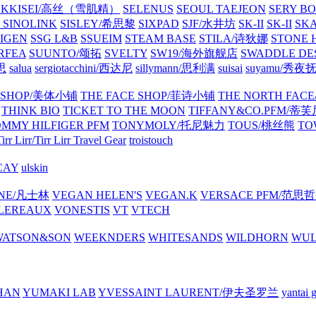
EKKISEI/高丝（雪肌精）
SELENUS
SEOUL TAEJEON
SERY B
可
SINOLINK
SISLEY/希思黎
SIXPAD
SJF/水井坊
SK-II
SK-II
SK
PIGEN
SSG L&B
SSUEIM
STEAM BASE
STILA/诗狄娜
STONE
RFEA
SUUNTO/颂拓
SVELTY
SW19/海外旗舰店
SWADDLE DE
瑞思
salua
sergiotacchini/西达尼
sillymann/思利满
suisai
suyamu/秀夜
Y SHOP/美体小铺
THE FACE SHOP/菲诗小铺
THE NORTH FA
THINK BIO
TICKET TO THE MOON
TIFFANY&CO.PFM/蒂
MMY HILFIGER PFM
TONYMOLY/托尼魅力
TOUS/桃丝熊
TO
irr Lirr/Tirr Lirr
Travel Gear
troistouch
CAY
ulskin
INE/凡士林
VEGAN HELEN'S
VEGAN.K
VERSACE PFM/范思
LEREAUX
VONESTIS
VT
VTECH
WATSON&SON
WEEKNDERS
WHITESANDS
WILDHORN
WU
HAN
YUMAKI LAB
YVESSAINT LAURENT/伊夫圣罗兰
yanta