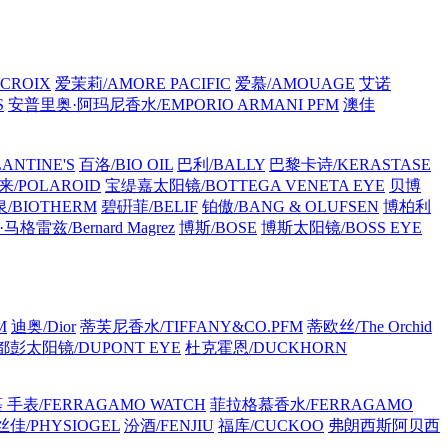
CROIX
爱茉莉/AMORE PACIFIC
爱慕/AMOUAGE
艾诺
S
安普里奥·阿玛尼香水/EMPORIO ARMANI PFM
澳佳
ANTINE'S
百洛/BIO OIL
巴利/BALLY
巴黎卡诗/KERASTASE
/POLAROID
宝缇嘉太阳镜/BOTTEGA VENETA EYE
贝博
/BIOTHERM
碧硏菲/BELIF
铂傲/BANG & OLUFSEN
博柏利
格雷兹/Bernard Magrez
博斯/BOSE
博斯太阳镜/BOSS EYE
M
迪奥/Dior
蒂芙尼香水/TIFFANY&CO.PFM
蒂欧丝/The Orchid
都彭太阳镜/DUPONT EYE
杜克霍恩/DUCKHORN
手表/FERRAGAMO WATCH
菲拉格慕香水/FERRAGAMO
佳/PHYSIOGEL
汾酒/FENJIU
福库/CUCKOO
弗朗西斯阿贝西