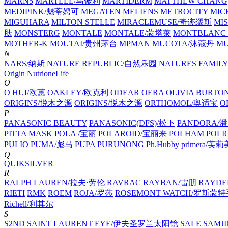
MARN5
MARTELL/马爹利
MARTIDERM
MATTHEW CHANG
MEDIPINK/魅蒂娉可
MEGATEN
MELIENS
METROCITY
MIC
MIGUHARA
MILTON STELLE
MIRACLEMUSE/奇迹缪斯
MIS
肤
MONSTERG
MONTALE
MONTALE/蒙塔莱
MONTBLANC 
MOTHER-K
MOUTAI/贵州茅台
MPMAN
MUCOTA/沐蔻丹
M
N
NARS/纳斯
NATURE REPUBLIC/自然乐园
NATURES FAMILY
Origin
NutrioneLife
O
O HUI/欧蕙
OAKLEY/欧克利
ODEAR
OERA
OLIVIA BURTO
ORIGINS/悦木之源
ORIGINS/悦木之源
ORTHOMOL/奥适宝
O
P
PANASONIC BEAUTY
PANASONIC(DFS)/松下
PANDORA/
PITTA MASK
POLA /宝丽
POLAROID/宝丽来
POLHAM
POL
PULIO
PUMA/彪马
PUPA
PURUNONG
Ph.Hubby
primera/芙
Q
QUIKSILVER
R
RALPH LAUREN/拉夫·劳伦
RAVRAC
RAYBAN/雷朋
RAYDE
RIETI
RMK
ROEM
ROJA/罗莎
ROSEMONT WATCH/罗斯蒙
Richell/利其尔
S
S2ND
SAINT LAURENT EYE/伊夫圣罗兰太阳镜
SALE
SAMJI