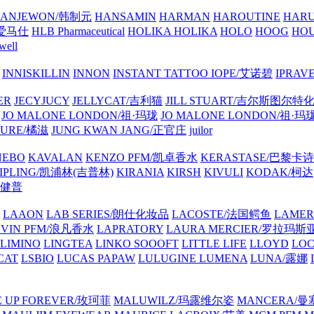
ANJEWON/韩制元
HANSAMIN
HARMAN
HAROUTINE
HARU
/爱马仕
HLB Pharmaceutical
HOLIKA HOLIKA
HOLO
HOOG
HO
well
INNISKILLIN
INNON
INSTANT TATTOO
IOPE/艾诺碧
IPRAV
ER
JECYJUCY
JELLYCAT/吉利猫
JILL STUART/吉尔斯图尔特
JO MALONE LONDON/祖·玛珑
JO MALONE LONDON/祖·玛
TURE/橘滋
JUNG KWAN JANG/正官庄
juilor
NEBO
KAVALAN
KENZO PFM/凯卓香水
KERASTASE/巴黎卡诗
IPLING/凯浦林(吉普林)
KIRANIA
KIRSH
KIVULI
KODAK/柯达
家健普
LAAON
LAB SERIES/朗仕化妆品
LACOSTE/法国鳄鱼
LAME
NVIN PFM/浪凡香水
LAPRATORY
LAURA MERCIER/罗拉玛斯
LIMINO
LINGTEA
LINKO SOOOFT
LITTLE LIFE
LLOYD
LO
CAT
LSBIO
LUCAS PAPAW
LULUGINE
LUMENA
LUNA/露娜
 UP FOREVER/玫珂菲
MALUWILZ/玛露维尔姿
MANCERA/曼