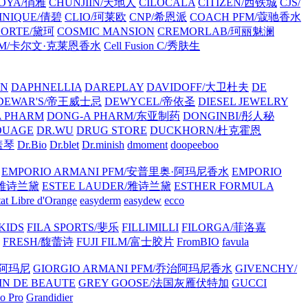
OYA/俏雅
CHUNJIIN/天地人
CILOCALA
CITIZEN/西铁城
CJS/
INIQUE/倩碧
CLIO/珂莱欧
CNP/希恩派
COACH PFM/蔻驰香水
CORTE/黛珂
COSMIC MANSION
CREMORLAB/珂丽魅澜
in PFM/卡尔文·克莱恩香水
Cell Fusion C/秀肤生
ON
DAPHNELLIA
DAREPLAY
DAVIDOFF/大卫杜夫
DE
DEWAR'S/帝王威士忌
DEWYCEL/帝依圣
DIESEL JEWELRY
A PHARM
DONG-A PHARM/东亚制药
DONGINBI/彤人秘
OUAGE
DR.WU
DRUG STORE
DUCKHORN/杜克霍恩
庄盖琴
Dr.Bio
Dr.blet
Dr.minish
dmoment
doopeeboo
EMPORIO ARMANI PFM/安普里奥·阿玛尼香水
EMPORIO
R/雅诗兰黛
ESTEE LAUDER/雅诗兰黛
ESTHER FORMULA
tat Libre d'Orange
easyderm
easydew
ecco
 KIDS
FILA SPORTS/斐乐
FILLIMILLI
FILORGA/菲洛嘉
FRESH/馥蕾诗
FUJI FILM/富士胶片
FromBIO
favula
治阿玛尼
GIORGIO ARMANI PFM/乔治阿玛尼香水
GIVENCHY/
IN DE BEAUTE
GREY GOOSE/法国灰雁伏特加
GUCCI
o Pro
Grandidier