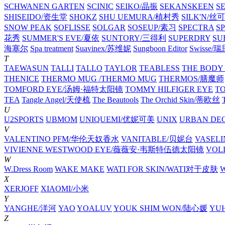
SCHWANEN GARTEN
SCINIC
SEIKO/晶振
SEKANSKEEN
S
SHISEIDO/资生堂
SHOKZ
SHU UEMURA/植村秀
SILK'N/丝
SNOW PEAK
SOFLISSE
SOLGAR
SOSEUP/素习
SPECTRA
S
花秀
SUMMER'S EVE/夏依
SUNTORY/三得利
SUPERDRY
SU
海塞尔
Spa treatment
Suavinex/苏维妮
Sungboon Editor
Swisse/
T
TAEWASUN
TALLI
TALLO
TAYLOR
TEABLESS
THE BOD
THENICE
THERMO MUG /THERMO MUG
THERMOS/膳魔师
TOMFORD EYE/汤姆·福特太阳镜
TOMMY HILFIGER EYE
TO
TEA
Tangle Angel/天使梳
The Beautools
The Orchid Skin/蒂欧丝
T
U
U2SPORTS
UBMOM
UNIQUEMI/优妮可美
UNIX
URBAN DE
V
VALENTINO PFM/华伦天奴香水
VANITABLE/贝妮台
VASEL
VIVIENNE WESTWOOD EYE/薇薇安·韦斯特伍德太阳镜
VOL
W
W.Dress Room
WAKE MAKE
WATI FOR SKIN/WATI对于皮肤
X
XERJOFF
XIAOMI/小米
Y
YANGHE/洋河
YAO
YOALUV
YOUK SHIM WON/陆心媛
YU
Z