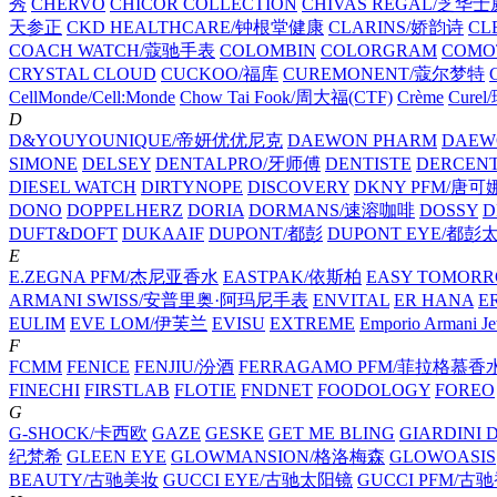
秀
CHERVO
CHICOR COLLECTION
CHIVAS REGAL/芝华
天参正
CKD HEALTHCARE/钟根堂健康
CLARINS/娇韵诗
CL
COACH WATCH/蔻驰手表
COLOMBIN
COLORGRAM
COM
CRYSTAL CLOUD
CUCKOO/福库
CUREMONENT/蔻尔梦特
CellMonde/Cell:Monde
Chow Tai Fook/周大福(CTF)
Crème
Cure
D
D&YOUYOUNIQUE/帝妍优优尼克
DAEWON PHARM
DAEW
SIMONE
DELSEY
DENTALPRO/牙师傅
DENTISTE
DERCEN
DIESEL WATCH
DIRTYNOPE
DISCOVERY
DKNY PFM/唐
DONO
DOPPELHERZ
DORIA
DORMANS/速溶咖啡
DOSSY
D
DUFT&DOFT
DUKAAIF
DUPONT/都彭
DUPONT EYE/都彭
E
E.ZEGNA PFM/杰尼亚香水
EASTPAK/依斯柏
EASY TOMOR
ARMANI SWISS/安普里奥·阿玛尼手表
ENVITAL
ER HANA
E
EULIM
EVE LOM/伊芙兰
EVISU
EXTREME
Emporio Armani
F
FCMM
FENICE
FENJIU/汾酒
FERRAGAMO PFM/菲拉格慕香
FINECHI
FIRSTLAB
FLOTIE
FNDNET
FOODOLOGY
FOREO
G
G-SHOCK/卡西欧
GAZE
GESKE
GET ME BLING
GIARDINI
纪梵希
GLEEN EYE
GLOWMANSION/格洛梅森
GLOWOASIS
BEAUTY/古驰美妆
GUCCI EYE/古驰太阳镜
GUCCI PFM/古