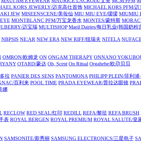
MAUI JIM EYEWEAR
MAURICE LACROIX/艾美
MCM PFM
M
HAEL KORS JEWERLY/迈克高仕首饰
MICHAEL KORS PFM
AKI JEW
MISEENSCENE/美妆仙
MIU MIU EYE/缪缪
MIUMIU
EYE
MONTBLANC PFM/万宝龙香水
MONTES/蒙特斯
MORAC
ULBERRY/迈宝瑞
MULTISHOP
Maeil Dairies/每日乳业(韩国奶粉
NBPSIS
NE:AR
NEW ERA
NEW RIFF/纽瑞夫
NITELA
NUFAC
N
OMRON/欧姆龙
ON
ONGAM THERAPY
ONNANO YOKUB
RYANY
OTARD/豪达
Oh, Scent
On Ritual
Orgabebe/欧尕贝贝
潘多拉
PANIER DES SENS
PANTOMONA
PHILIPP PLEIN/菲利
IGNAC/百利来
POOL TIME
PRADA EYEWEAR/普拉达眼镜
PRA
莉美娜
L
RECLOW
RED SEAL/红印
REDILL
REFA/黎珐
REFA BRUSH
特手表
ROYAL BERGEN
ROYAL PREMIUM
ROYAL SALUTE/
N
SAMSONITE/新秀丽
SAMSUNG ELECTRONICS/三星电子
S