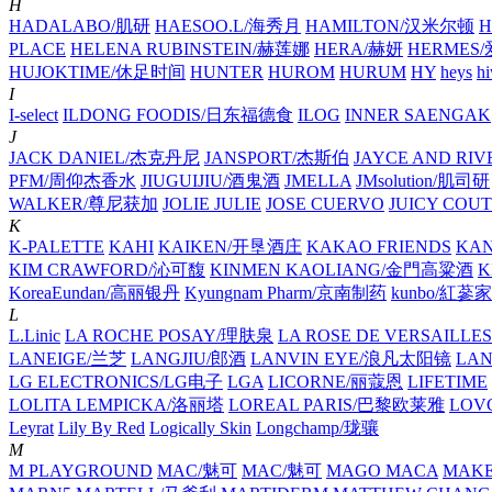
H
HADALABO/肌研
HAESOO.L/海秀月
HAMILTON/汉米尔顿
H
PLACE
HELENA RUBINSTEIN/赫莲娜
HERA/赫妍
HERMES
HUJOKTIME/休足时间
HUNTER
HUROM
HURUM
HY
heys
hi
I
I-select
ILDONG FOODIS/日东福德食
ILOG
INNER SAENGAK
J
JACK DANIEL/杰克丹尼
JANSPORT/杰斯伯
JAYCE AND RIV
PFM/周仰杰香水
JIUGUIJIU/酒鬼酒
JMELLA
JMsolution/肌司研
WALKER/尊尼获加
JOLIE JULIE
JOSE CUERVO
JUICY COU
K
K-PALETTE
KAHI
KAIKEN/开垦酒庄
KAKAO FRIENDS
KA
KIM CRAWFORD/沁可馥
KINMEN KAOLIANG/金門高粱酒
K
KoreaEundan/高丽银丹
Kyungnam Pharm/京南制药
kunbo/紅蔘
L
L.Linic
LA ROCHE POSAY/理肤泉
LA ROSE DE VERSAILLES
LANEIGE/兰芝
LANGJIU/郎酒
LANVIN EYE/浪凡太阳镜
LA
LG ELECTRONICS/LG电子
LGA
LICORNE/丽蔻恩
LIFETIME
LOLITA LEMPICKA/洛丽塔
LOREAL PARIS/巴黎欧莱雅
LOV
Leyrat
Lily By Red
Logically Skin
Longchamp/珑骧
M
M PLAYGROUND
MAC/魅可
MAC/魅可
MAGO MACA
MAKE