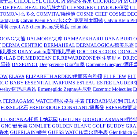
士威士忌
CHLOE EYE
CHLOE PFM/蔻依香水
CHOPARD PFM
CH
E DE PEAU BEAUTE/肌肤之钥
CLENSURE
CLINIQUE/倩碧
CL
OTOMO/可么多么
COMVITA/康维他
COSME CHEF
COSME DE
CaddyTalk
Calvin Klein EYE/卡尔文·克莱恩太阳镜
Calvin Kle
l/珂润
cepoLAB
cheonjiyang/天地良
columbia
OONG/大熊
DALMORE/大摩
DAMBAEKHARU
DANA BURT
T
DERMA CENTRIC
DERMAHEAL
DERMALOGICA/德美乐嘉
可娜儿香水
DKNY watch/唐可娜儿手表
DOCTOR'S COOK
DONG-
R+LAB
DR.MEDICEAN
DR.REWARDZONE/医生奖励区
DR.R
太阳镜
DYSFUNCT
Deep;erence
Dior/迪奥
Domaine Gueguen/酒
ROW
ELAVA
ELIZABETH ARDEN/伊丽莎白雅顿
ELLE JEW
ELT
RGO BABY
ESSENTIAL PARFUMS
ESTEAU
ESTEE LAUDE
 Jewelry/阿玛尼首饰
Ermenegildo Zegna/杰尼亚
Escentric Molecules
E
水
FERRAGAMO WATCH/菲拉格慕 手表
FERRARI/法拉利
FILA
FOSSIL/化石
FREDERIQUE CONSTANT/康斯登
FRESH/馥蕾诗
 DI TOSCANA/托斯卡纳花园
GIFTLINE
GIORGIO ARMANI/乔
GNC/健安喜
GNMLIFE
GOLDEN BLANC
GOLF BUDDY
GRA
驰香水
GUERLAIN/娇兰
GUESS WATCH/盖尔斯手表
Glenfiddich
G