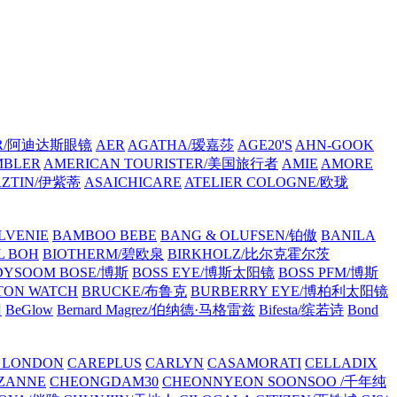
AR/阿迪达斯眼镜
AER
AGATHA/瑷嘉莎
AGE20'S
AHN-GOOK
MBLER
AMERICAN TOURISTER/美国旅行者
AMIE
AMORE
RZTIN/伊紫蒂
ASAICHICARE
ATELIER COLOGNE/欧珑
LVENIE
BAMBOO BEBE
BANG & OLUFSEN/铂傲
BANILA
L BOH
BIOTHERM/碧欧泉
BIRKHOLZ/比尔克霍尔茨
DYSOOM
BOSE/博斯
BOSS EYE/博斯太阳镜
BOSS PFM/博斯
TON WATCH
BRUCKE/布鲁克
BURBERRY EYE/博柏利太阳镜
冈
BeGlow
Bernard Magrez/伯纳德·马格雷兹
Bifesta/缤若诗
Bond
 LONDON
CAREPLUS
CARLYN
CASAMORATI
CELLADIX
ZANNE
CHEONGDAM30
CHEONNYEON SOONSOO /千年纯