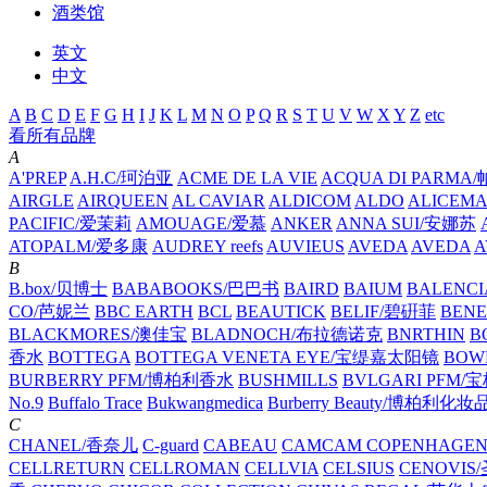
酒类馆
英文
中文
A
B
C
D
E
F
G
H
I
J
K
L
M
N
O
P
Q
R
S
T
U
V
W
X
Y
Z
etc
看所有品牌
A
A'PREP
A.H.C/珂泊亚
ACME DE LA VIE
ACQUA DI PARM
AIRGLE
AIRQUEEN
AL CAVIAR
ALDICOM
ALDO
ALICEM
PACIFIC/爱茉莉
AMOUAGE/爱慕
ANKER
ANNA SUI/安娜苏
ATOPALM/爱多康
AUDREY reefs
AUVIEUS
AVEDA
AVEDA
A
B
B.box/贝博士
BABABOOKS/巴巴书
BAIRD
BAIUM
BALENC
CO/芭妮兰
BBC EARTH
BCL
BEAUTICK
BELIF/碧硏菲
BEN
BLACKMORES/澳佳宝
BLADNOCH/布拉德诺克
BNRTHIN
B
香水
BOTTEGA
BOTTEGA VENETA EYE/宝缇嘉太阳镜
BOW
BURBERRY PFM/博柏利香水
BUSHMILLS
BVLGARI PFM
No.9
Buffalo Trace
Bukwangmedica
Burberry Beauty/博柏利化妆
C
CHANEL/香奈儿
C-guard
CABEAU
CAMCAM COPENHAGE
CELLRETURN
CELLROMAN
CELLVIA
CELSIUS
CENOVIS