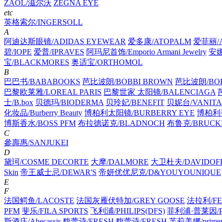
ZAOL/滋尔沃
ZEGNA EYE
etc
英格索尔/INGERSOLL
A
阿迪达斯眼镜/ADIDAS EYEWEAR
爱多康/ATOPALM
爱菲丽/A
碧/IOPE
爱普/IPRAVES
阿玛尼首饰/Emporio Armani Jewelry
安娜
宝/BLACKMORES
奥适宝/ORTHOMOL
B
巴巴书/BABABOOKS
芭比波朗/BOBBI BROWN
芭比波朗/BOB
巴黎欧莱雅/LOREAL PARIS
巴黎世家 太阳镜/BALENCIAGA
士/B.box
贝德玛/BIODERMA
贝玲妃/BENEFIT
贝妮台/VANITA
化妆品/Burberry Beauty
博柏利太阳镜/BURBERRY EYE
博柏利香
博斯香水/BOSS PFM
布拉德诺克/BLADNOCH
布鲁克/BRUCK
C
參壽惠/SANJUKEI
D
黛珂/COSME DECORTE
大摩/DALMORE
大卫杜夫/DAVIDOF
Skin
帝王威士忌/DEWAR'S
帝妍优优尼克/D&YOUYOUNIQUE
E
F
法国鳄鱼/LACOSTE
法国灰雁伏特加/GREY GOOSE
法拉利/FE
PFM
斐乐/FILA SPORTS
飞利浦/PHILIPS(DFS)
菲利浦·普莱因/PH
斯酒庄/Abecassis
馥蕾诗/FRESH
馥蕾诗/FRESH
芙莉美娜/primer