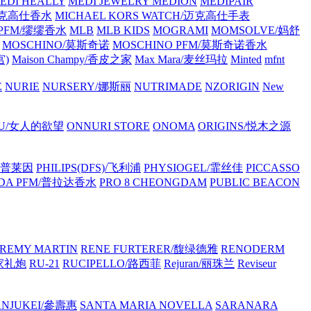
EDI HEALLY
MEDI JEWELRY
MEDION
MEDIPAIR
/迈克高仕香水
MICHAEL KORS WATCH/迈克高仕手表
 PFM/缪缪香水
MLB
MLB KIDS
MOGRAMI
MOMSOLVE/妈舒
MOSCHINO/莫斯奇诺
MOSCHINO PFM/莫斯奇诺香水
宫)
Maison Champy/香皮之家
Max Mara/麦丝玛拉
Minted
mfnt
E
NURIE
NURSERY/娜斯丽
NUTRIMADE
NZORIGIN
New
OU/女人的欲望
ONNURI STORE
ONOMA
ORIGINS/悦木之源
浦·普莱因
PHILIPS(DFS)/飞利浦
PHYSIOGEL/霏丝佳
PICCASSO
DA PFM/普拉达香水
PRO 8 CHEONGDAM
PUBLIC BEACON
REMY MARTIN
RENE FURTERER/馥绿德雅
RENODERM
皇家礼炮
RU-21
RUCIPELLO/路西菲
Rejuran/丽珠兰
Reviseur
ANJUKEI/參壽惠
SANTA MARIA NOVELLA
SARANARA