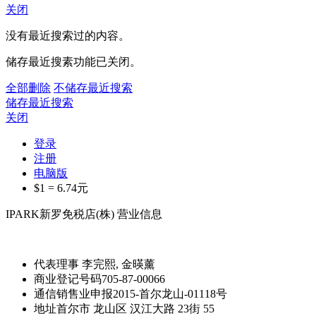
关闭
没有最近搜索过的内容。
储存最近搜素功能已关闭。
全部删除
不储存最近搜索
储存最近搜索
关闭
登录
注册
电脑版
$1 =
6.74
元
IPARK新罗免税店(株) 营业信息
代表理事
李完熙, 金暎薰
商业登记号码
705-87-00066
通信销售业申报
2015-首尔龙山-01118号
地址
首尔市 龙山区 汉江大路 23街 55