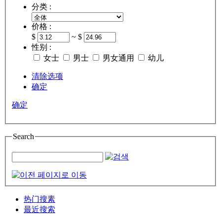
分类 :
价格 :
$
~ $
性别 :
女士
男士
男女通用
幼儿
清除选项
确定
确定
Search
热门搜素
最近搜索