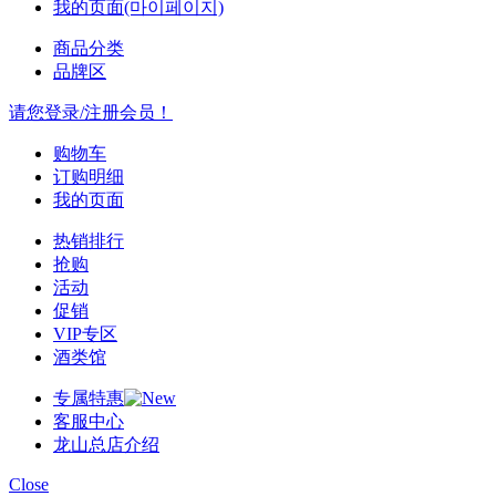
我的页面(마이페이지)
商品分类
品牌区
请您登录/注册会员！
购物车
订购明细
我的页面
热销排行
抢购
活动
促销
VIP专区
酒类馆
专属特惠
客服中心
龙山总店介绍
Close