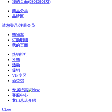
我的页面(마이페이지)
商品分类
品牌区
请您登录/注册会员！
购物车
订购明细
我的页面
热销排行
抢购
活动
促销
VIP专区
酒类馆
专属特惠
客服中心
龙山总店介绍
Close