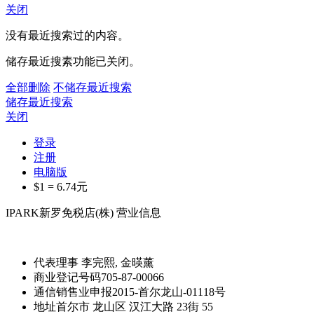
关闭
没有最近搜索过的内容。
储存最近搜素功能已关闭。
全部删除
不储存最近搜索
储存最近搜索
关闭
登录
注册
电脑版
$1 =
6.74
元
IPARK新罗免税店(株) 营业信息
代表理事
李完熙, 金暎薰
商业登记号码
705-87-00066
通信销售业申报
2015-首尔龙山-01118号
地址
首尔市 龙山区 汉江大路 23街 55