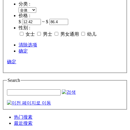
分类 :
价格 :
$
~ $
性别 :
女士
男士
男女通用
幼儿
清除选项
确定
确定
Search
热门搜素
最近搜索