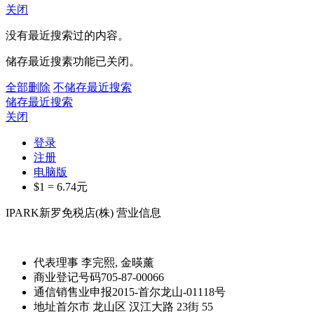
关闭
没有最近搜索过的内容。
储存最近搜素功能已关闭。
全部删除
不储存最近搜索
储存最近搜索
关闭
登录
注册
电脑版
$1 =
6.74
元
IPARK新罗免税店(株) 营业信息
代表理事
李完熙, 金暎薰
商业登记号码
705-87-00066
通信销售业申报
2015-首尔龙山-01118号
地址
首尔市 龙山区 汉江大路 23街 55