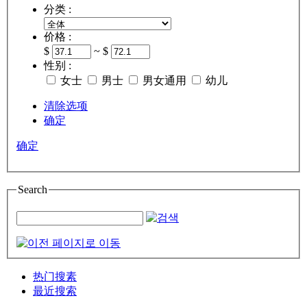
分类 :
价格 :
$
~ $
性别 :
女士
男士
男女通用
幼儿
清除选项
确定
确定
Search
热门搜素
最近搜索