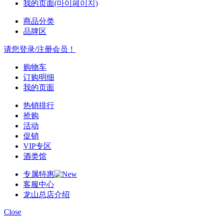
我的页面(마이페이지)
商品分类
品牌区
请您登录/注册会员！
购物车
订购明细
我的页面
热销排行
抢购
活动
促销
VIP专区
酒类馆
专属特惠
客服中心
龙山总店介绍
Close