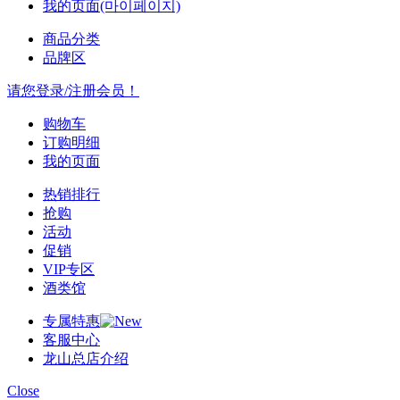
我的页面(마이페이지)
商品分类
品牌区
请您登录/注册会员！
购物车
订购明细
我的页面
热销排行
抢购
活动
促销
VIP专区
酒类馆
专属特惠
客服中心
龙山总店介绍
Close