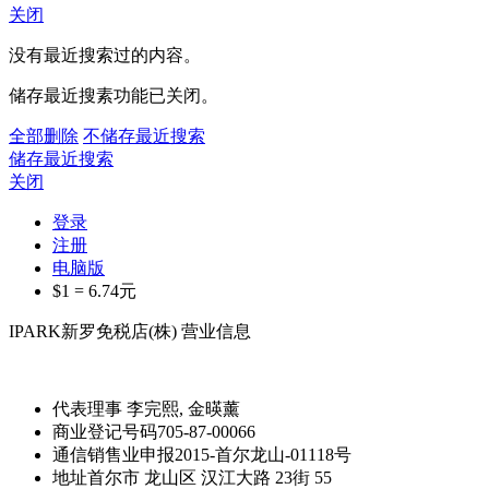
关闭
没有最近搜索过的内容。
储存最近搜素功能已关闭。
全部删除
不储存最近搜索
储存最近搜索
关闭
登录
注册
电脑版
$1 =
6.74
元
IPARK新罗免税店(株) 营业信息
代表理事
李完熙, 金暎薰
商业登记号码
705-87-00066
通信销售业申报
2015-首尔龙山-01118号
地址
首尔市 龙山区 汉江大路 23街 55