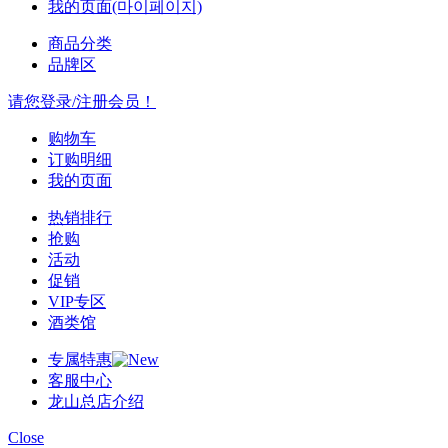
我的页面(마이페이지)
商品分类
品牌区
请您登录/注册会员！
购物车
订购明细
我的页面
热销排行
抢购
活动
促销
VIP专区
酒类馆
专属特惠
客服中心
龙山总店介绍
Close