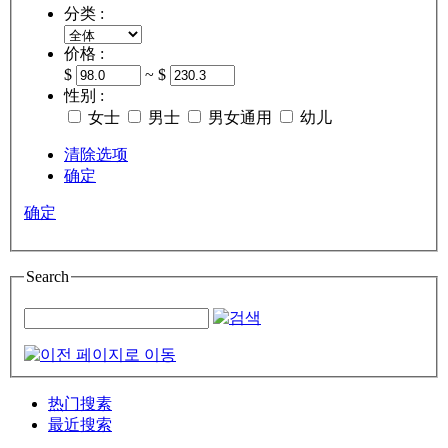
分类 :
价格 :
$
~ $
性别 :
女士
男士
男女通用
幼儿
清除选项
确定
确定
Search
热门搜素
最近搜索