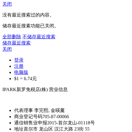
关闭
没有最近搜索过的内容。
储存最近搜素功能已关闭。
全部删除
不储存最近搜索
储存最近搜索
关闭
登录
注册
电脑版
$1 =
6.74
元
IPARK新罗免税店(株) 营业信息
代表理事
李完熙, 金暎薰
商业登记号码
705-87-00066
通信销售业申报
2015-首尔龙山-01118号
地址
首尔市 龙山区 汉江大路 23街 55