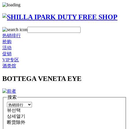
热销排行
抢购
活动
促销
VIP专区
酒类馆
BOTTEGA VENETA EYE
搜索
뷰선택
상세열기
断货除外