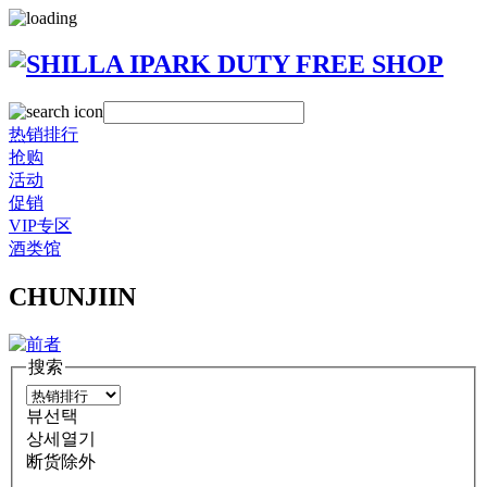
热销排行
抢购
活动
促销
VIP专区
酒类馆
CHUNJIIN
搜索
뷰선택
상세열기
断货除外