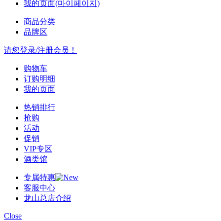
我的页面(마이페이지)
商品分类
品牌区
请您登录/注册会员！
购物车
订购明细
我的页面
热销排行
抢购
活动
促销
VIP专区
酒类馆
专属特惠
客服中心
龙山总店介绍
Close