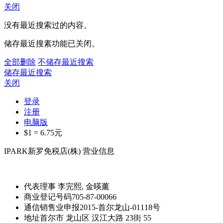
关闭
没有最近搜索过的内容。
储存最近搜素功能已关闭。
全部删除
不储存最近搜索
储存最近搜索
关闭
登录
注册
电脑版
$1 =
6.75
元
IPARK新罗免税店(株) 营业信息
代表理事
李完熙, 金暎薰
商业登记号码
705-87-00066
通信销售业申报
2015-首尔龙山-01118号
地址
首尔市 龙山区 汉江大路 23街 55