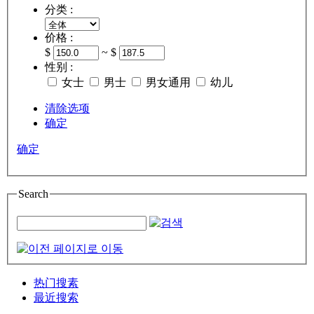
分类 :
价格 :
$
~ $
性别 :
女士
男士
男女通用
幼儿
清除选项
确定
确定
Search
热门搜素
最近搜索