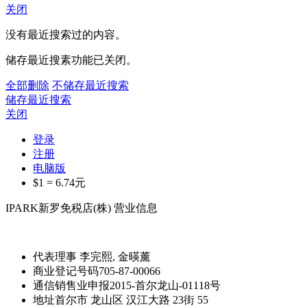
关闭
没有最近搜索过的内容。
储存最近搜素功能已关闭。
全部删除
不储存最近搜索
储存最近搜索
关闭
登录
注册
电脑版
$1 =
6.74
元
IPARK新罗免税店(株) 营业信息
代表理事
李完熙, 金暎薰
商业登记号码
705-87-00066
通信销售业申报
2015-首尔龙山-01118号
地址
首尔市 龙山区 汉江大路 23街 55