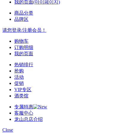
我的页面(마이페이지)
商品分类
品牌区
请您登录/注册会员！
购物车
订购明细
我的页面
热销排行
抢购
活动
促销
VIP专区
酒类馆
专属特惠
客服中心
龙山总店介绍
Close