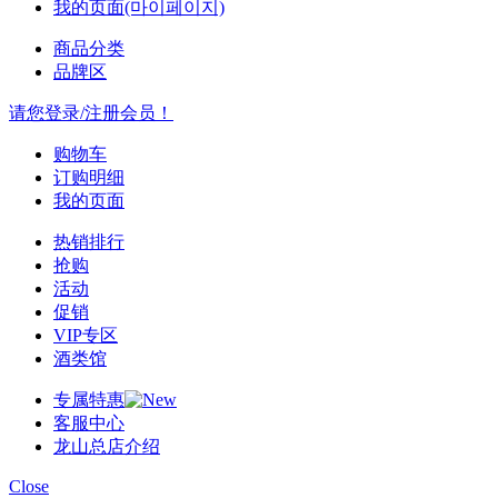
我的页面(마이페이지)
商品分类
品牌区
请您登录/注册会员！
购物车
订购明细
我的页面
热销排行
抢购
活动
促销
VIP专区
酒类馆
专属特惠
客服中心
龙山总店介绍
Close