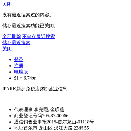
关闭
没有最近搜索过的内容。
储存最近搜素功能已关闭。
全部删除
不储存最近搜索
储存最近搜索
关闭
登录
注册
电脑版
$1 =
6.74
元
IPARK新罗免税店(株) 营业信息
代表理事
李完熙, 金暎薰
商业登记号码
705-87-00066
通信销售业申报
2015-首尔龙山-01118号
地址
首尔市 龙山区 汉江大路 23街 55