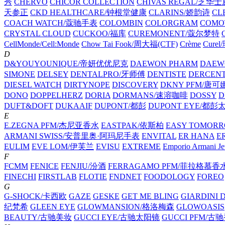
秀
CHERVO
CHICOR COLLECTION
CHIVAS REGAL/芝华
天参正
CKD HEALTHCARE/钟根堂健康
CLARINS/娇韵诗
CL
COACH WATCH/蔻驰手表
COLOMBIN
COLORGRAM
COM
CRYSTAL CLOUD
CUCKOO/福库
CUREMONENT/蔻尔梦特
CellMonde/Cell:Monde
Chow Tai Fook/周大福(CTF)
Crème
Cure
D
D&YOUYOUNIQUE/帝妍优优尼克
DAEWON PHARM
DAEW
SIMONE
DELSEY
DENTALPRO/牙师傅
DENTISTE
DERCEN
DIESEL WATCH
DIRTYNOPE
DISCOVERY
DKNY PFM/唐
DONO
DOPPELHERZ
DORIA
DORMANS/速溶咖啡
DOSSY
D
DUFT&DOFT
DUKAAIF
DUPONT/都彭
DUPONT EYE/都彭
E
E.ZEGNA PFM/杰尼亚香水
EASTPAK/依斯柏
EASY TOMOR
ARMANI SWISS/安普里奥·阿玛尼手表
ENVITAL
ER HANA
E
EULIM
EVE LOM/伊芙兰
EVISU
EXTREME
Emporio Armani
F
FCMM
FENICE
FENJIU/汾酒
FERRAGAMO PFM/菲拉格慕香
FINECHI
FIRSTLAB
FLOTIE
FNDNET
FOODOLOGY
FOREO
G
G-SHOCK/卡西欧
GAZE
GESKE
GET ME BLING
GIARDINI
纪梵希
GLEEN EYE
GLOWMANSION/格洛梅森
GLOWOASIS
BEAUTY/古驰美妆
GUCCI EYE/古驰太阳镜
GUCCI PFM/古