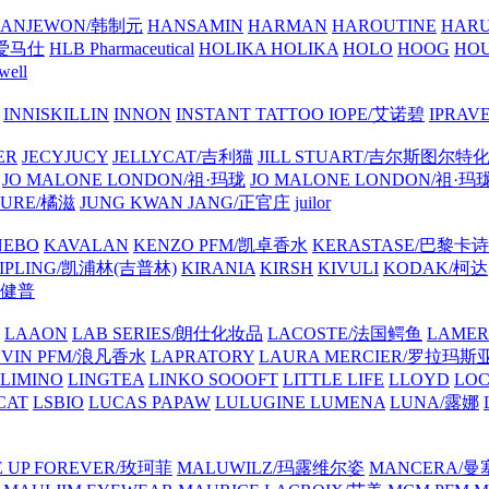
ANJEWON/韩制元
HANSAMIN
HARMAN
HAROUTINE
HARU
/爱马仕
HLB Pharmaceutical
HOLIKA HOLIKA
HOLO
HOOG
HO
well
INNISKILLIN
INNON
INSTANT TATTOO
IOPE/艾诺碧
IPRAV
ER
JECYJUCY
JELLYCAT/吉利猫
JILL STUART/吉尔斯图尔特
JO MALONE LONDON/祖·玛珑
JO MALONE LONDON/祖·玛
TURE/橘滋
JUNG KWAN JANG/正官庄
juilor
NEBO
KAVALAN
KENZO PFM/凯卓香水
KERASTASE/巴黎卡诗
IPLING/凯浦林(吉普林)
KIRANIA
KIRSH
KIVULI
KODAK/柯达
家健普
LAAON
LAB SERIES/朗仕化妆品
LACOSTE/法国鳄鱼
LAME
NVIN PFM/浪凡香水
LAPRATORY
LAURA MERCIER/罗拉玛斯
LIMINO
LINGTEA
LINKO SOOOFT
LITTLE LIFE
LLOYD
LO
CAT
LSBIO
LUCAS PAPAW
LULUGINE
LUMENA
LUNA/露娜
 UP FOREVER/玫珂菲
MALUWILZ/玛露维尔姿
MANCERA/曼