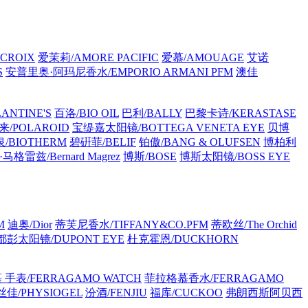
CROIX
爱茉莉/AMORE PACIFIC
爱慕/AMOUAGE
艾诺
S
安普里奥·阿玛尼香水/EMPORIO ARMANI PFM
澳佳
ANTINE'S
百洛/BIO OIL
巴利/BALLY
巴黎卡诗/KERASTASE
/POLAROID
宝缇嘉太阳镜/BOTTEGA VENETA EYE
贝博
/BIOTHERM
碧硏菲/BELIF
铂傲/BANG & OLUFSEN
博柏利
格雷兹/Bernard Magrez
博斯/BOSE
博斯太阳镜/BOSS EYE
M
迪奥/Dior
蒂芙尼香水/TIFFANY&CO.PFM
蒂欧丝/The Orchid
都彭太阳镜/DUPONT EYE
杜克霍恩/DUCKHORN
手表/FERRAGAMO WATCH
菲拉格慕香水/FERRAGAMO
佳/PHYSIOGEL
汾酒/FENJIU
福库/CUCKOO
弗朗西斯阿贝西