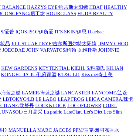
 BALANCE
HAZZYS EYE/哈吉斯太阳镜
HBAF
HEALTHY
UGONGFANG/后工坊
HOURGLASS
HUDA BEAUTY
ES/爱普
IQOS
ISOI/伊所爱
IT'S SKIN/伊思
i baebae
化妆品
JILL STUART EYE/吉尔斯图尔特太阳镜
JIMMY CHOO
珑
JOEODAE
JOHN VARVATOS/约翰·瓦维托斯
JOHNNIE
KEW GARDENS
KEYTENTIAL
KIEHL'S/科颜氏
KILIAN
KONGFUJIAJIU/孔府家酒
KT&G LIL
Kiss me/奇士美
R/海蓝之谜
LAMER/海蓝之谜
LANCASTER
LANCOME/兰蔻
亚
LBTOKYO/LB
LE LABO
LEAP FROG
LEICA CAMERA/徕卡
CCITANE/欧舒丹
LOCK&LOCK
LOCOFLOWER
LOJEL
LUNASOL/日月晶采
La prairie
LaraClara
Let's Diet
Lets Slim
塞拉
MANUELLA
MARC JACOBS PFM/马克·雅可布香水