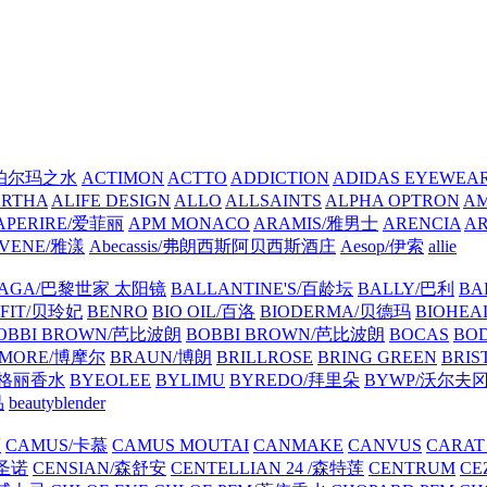
A/帕尔玛之水
ACTIMON
ACTTO
ADDICTION
ADIDAS EYEWE
ARTHA
ALIFE DESIGN
ALLO
ALLSAINTS
ALPHA OPTRON
A
APERIRE/爱菲丽
APM MONACO
ARAMIS/雅男士
ARENCIA
A
VENE/雅漾
Abecassis/弗朗西斯阿贝西斯酒庄
Aesop/伊索
allie
IAGA/巴黎世家 太阳镜
BALLANTINE'S/百龄坛
BALLY/巴利
BA
EFIT/贝玲妃
BENRO
BIO OIL/百洛
BIODERMA/贝德玛
BIOHEA
OBBI BROWN/芭比波朗
BOBBI BROWN/芭比波朗
BOCAS
BO
MORE/博摩尔
BRAUN/博朗
BRILLROSE
BRING GREEN
BRIS
/宝格丽香水
BYEOLEE
BYLIMU
BYREDO/拜里朵
BYWP/沃尔夫
品
beautyblender
N
CAMUS/卡慕
CAMUS MOUTAI
CANMAKE
CANVUS
CARAT
/圣诺
CENSIAN/森舒安
CENTELLIAN 24 /森特莲
CENTRUM
CE