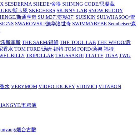
OX
SESDERMA
SHEDE/舍得
SHINING CODE/思凝蔻
AGEN/斯卡恩
SKECHERS
SKINNY LAB
SNOW BUDDY
 HENGE/斯通亨奇
SU:M37˚/苏秘37˚
SUISKIN
SULWHASOO/雪
SIGNS
SWAROVSKI/施华洛世奇
SWIMMABEBE
Sennheiser/森
抚
CE/乐斯菲斯
THE SAEM/得鲜
THE TOOL LAB
THE WHOO/后
芙尼香水
TOM FORD/汤姆·福特
TOM FORD/汤姆·福特
WEL BILLY
TRIPOLLAR
TRUSSARDI
TTATTE
TUSA
TWG
哲香水
VERYMOM
VIDEO JOCKEY
VIDIVICI
VITABON
LIANGYE/五粮液
i gunyang/烟台古酿