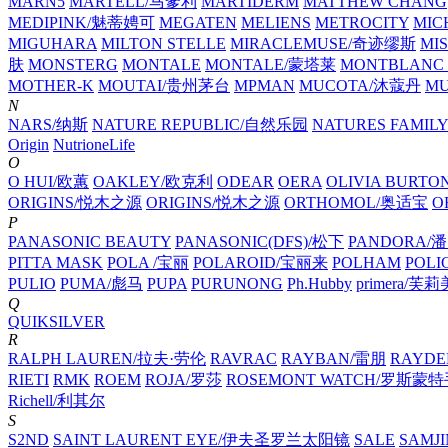
MARN5
MARTELL/马爹利
MARTIDERM
MATTHEW CHANG
MEDIPINK/魅蒂娉可
MEGATEN
MELIENS
METROCITY
MIC
MIGUHARA
MILTON STELLE
MIRACLEMUSE/奇迹缪斯
MIS
肤
MONSTERG
MONTALE
MONTALE/蒙塔莱
MONTBLANC 
MOTHER-K
MOUTAI/贵州茅台
MPMAN
MUCOTA/沐蔻丹
M
N
NARS/纳斯
NATURE REPUBLIC/自然乐园
NATURES FAMILY
Origin
NutrioneLife
O
O HUI/欧蕙
OAKLEY/欧克利
ODEAR
OERA
OLIVIA BURTO
ORIGINS/悦木之源
ORIGINS/悦木之源
ORTHOMOL/奥适宝
O
P
PANASONIC BEAUTY
PANASONIC(DFS)/松下
PANDORA/
PITTA MASK
POLA /宝丽
POLAROID/宝丽来
POLHAM
POL
PULIO
PUMA/彪马
PUPA
PURUNONG
Ph.Hubby
primera/芙
Q
QUIKSILVER
R
RALPH LAUREN/拉夫·劳伦
RAVRAC
RAYBAN/雷朋
RAYDE
RIETI
RMK
ROEM
ROJA/罗莎
ROSEMONT WATCH/罗斯蒙
Richell/利其尔
S
S2ND
SAINT LAURENT EYE/伊夫圣罗兰太阳镜
SALE
SAMJI