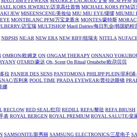
MAUI JIM EYEWEAR
MAURICE LACROIX/艾美
MCM PFM
M
HAEL KORS JEWERLY/迈克高仕首饰
MICHAEL KORS PFM
AKI JEW
MISEENSCENE/美妆仙
MIU MIU EYE/缪缪
MIUMIU
EYE
MONTBLANC PFM/万宝龙香水
MONTES/蒙特斯
MORAC
ULBERRY/迈宝瑞
MULTISHOP
Maeil Dairies/每日乳业(韩国奶粉
NBPSIS
NE:AR
NEW ERA
NEW RIFF/纽瑞夫
NITELA
NUFAC
N
OMRON/欧姆龙
ON
ONGAM THERAPY
ONNANO YOKUB
RYANY
OTARD/豪达
Oh, Scent
On Ritual
Orgabebe/欧尕贝贝
潘多拉
PANIER DES SENS
PANTOMONA
PHILIPP PLEIN/菲利
IGNAC/百利来
POOL TIME
PRADA EYEWEAR/普拉达眼镜
PRA
莉美娜
L
RECLOW
RED SEAL/红印
REDILL
REFA/黎珐
REFA BRUSH
特手表
ROYAL BERGEN
ROYAL PREMIUM
ROYAL SALUTE/
N
SAMSONITE/新秀丽
SAMSUNG ELECTRONICS/三星电子
S