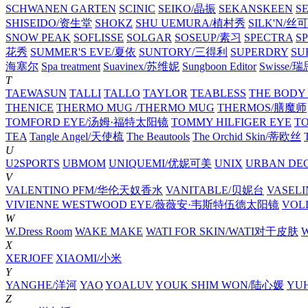
SCHWANEN GARTEN
SCINIC
SEIKO/晶振
SEKANSKEEN
S
SHISEIDO/资生堂
SHOKZ
SHU UEMURA/植村秀
SILK'N/丝
SNOW PEAK
SOFLISSE
SOLGAR
SOSEUP/素习
SPECTRA
S
花秀
SUMMER'S EVE/夏依
SUNTORY/三得利
SUPERDRY
SU
海塞尔
Spa treatment
Suavinex/苏维妮
Sungboon Editor
Swisse/
T
TAEWASUN
TALLI
TALLO
TAYLOR
TEABLESS
THE BOD
THENICE
THERMO MUG /THERMO MUG
THERMOS/膳魔师
TOMFORD EYE/汤姆·福特太阳镜
TOMMY HILFIGER EYE
TO
TEA
Tangle Angel/天使梳
The Beautools
The Orchid Skin/蒂欧丝
T
U
U2SPORTS
UBMOM
UNIQUEMI/优妮可美
UNIX
URBAN DE
V
VALENTINO PFM/华伦天奴香水
VANITABLE/贝妮台
VASEL
VIVIENNE WESTWOOD EYE/薇薇安·韦斯特伍德太阳镜
VOL
W
W.Dress Room
WAKE MAKE
WATI FOR SKIN/WATI对于皮肤
X
XERJOFF
XIAOMI/小米
Y
YANGHE/洋河
YAO
YOALUV
YOUK SHIM WON/陆心媛
YU
Z