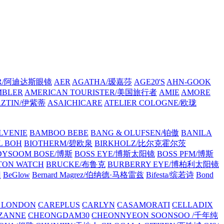
AR/阿迪达斯眼镜
AER
AGATHA/瑷嘉莎
AGE20'S
AHN-GOOK
MBLER
AMERICAN TOURISTER/美国旅行者
AMIE
AMORE
RZTIN/伊紫蒂
ASAICHICARE
ATELIER COLOGNE/欧珑
LVENIE
BAMBOO BEBE
BANG & OLUFSEN/铂傲
BANILA
L BOH
BIOTHERM/碧欧泉
BIRKHOLZ/比尔克霍尔茨
DYSOOM
BOSE/博斯
BOSS EYE/博斯太阳镜
BOSS PFM/博斯
TON WATCH
BRUCKE/布鲁克
BURBERRY EYE/博柏利太阳镜
冈
BeGlow
Bernard Magrez/伯纳德·马格雷兹
Bifesta/缤若诗
Bond
 LONDON
CAREPLUS
CARLYN
CASAMORATI
CELLADIX
ZANNE
CHEONGDAM30
CHEONNYEON SOONSOO /千年纯