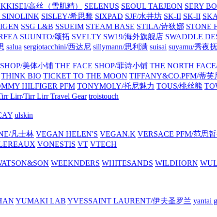
EKKISEI/高丝（雪肌精）
SELENUS
SEOUL TAEJEON
SERY B
可
SINOLINK
SISLEY/希思黎
SIXPAD
SJF/水井坊
SK-II
SK-II
SK
PIGEN
SSG L&B
SSUEIM
STEAM BASE
STILA/诗狄娜
STONE
RFEA
SUUNTO/颂拓
SVELTY
SW19/海外旗舰店
SWADDLE DE
瑞思
salua
sergiotacchini/西达尼
sillymann/思利满
suisai
suyamu/秀夜
Y SHOP/美体小铺
THE FACE SHOP/菲诗小铺
THE NORTH FA
THINK BIO
TICKET TO THE MOON
TIFFANY&CO.PFM/蒂
MMY HILFIGER PFM
TONYMOLY/托尼魅力
TOUS/桃丝熊
TO
irr Lirr/Tirr Lirr
Travel Gear
troistouch
CAY
ulskin
INE/凡士林
VEGAN HELEN'S
VEGAN.K
VERSACE PFM/范思
LEREAUX
VONESTIS
VT
VTECH
WATSON&SON
WEEKNDERS
WHITESANDS
WILDHORN
WU
HAN
YUMAKI LAB
YVESSAINT LAURENT/伊夫圣罗兰
yanta