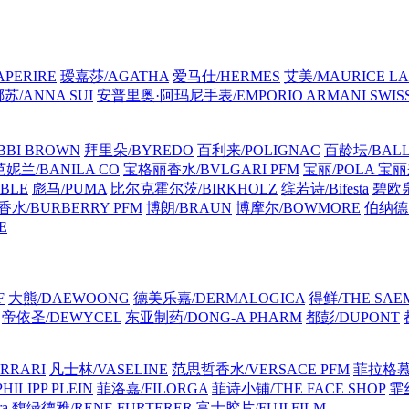
PERIRE
瑷嘉莎/AGATHA
爱马仕/HERMES
艾美/MAURICE LA
苏/ANNA SUI
安普里奥·阿玛尼手表/EMPORIO ARMANI SWIS
BI BROWN
拜里朵/BYREDO
百利来/POLIGNAC
百龄坛/BALL
芭妮兰/BANILA CO
宝格丽香水/BVLGARI PFM
宝丽/POLA
宝丽来
BLE
彪马/PUMA
比尔克霍尔茨/BIRKHOLZ
缤若诗/Bifesta
碧欧泉
水/BURBERRY PFM
博朗/BRAUN
博摩尔/BOWMORE
伯纳德·马
E
F
大熊/DAEWOONG
德美乐嘉/DERMALOGICA
得鲜/THE SAE
帝依圣/DEWYCEL
东亚制药/DONG-A PHARM
都彭/DUPONT
RRARI
凡士林/VASELINE
范思哲香水/VERSACE PFM
菲拉格慕 
ILIPP PLEIN
菲洛嘉/FILORGA
菲诗小铺/THE FACE SHOP
霏丝
a
馥绿德雅/RENE FURTERER
富士胶片/FUJI FILM