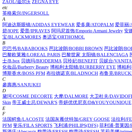
ZAOL/滋尔沃
ZEGNA EYE
etc
英格索尔/INGERSOLL
A
阿迪达斯眼镜/ADIDAS EYEWEAR
爱多康/ATOPALM
爱菲丽/A
碧/IOPE
爱普/IPRAVES
阿玛尼首饰/Emporio Armani Jewelry
安娜
宝/BLACKMORES
奥适宝/ORTHOMOL
B
巴巴书/BABABOOKS
芭比波朗/BOBBI BROWN
芭比波朗/BOB
巴黎欧莱雅/LOREAL PARIS
巴黎世家 太阳镜/BALENCIAGA
士/B.box
贝德玛/BIODERMA
贝玲妃/BENEFIT
贝妮台/VANITA
化妆品/Burberry Beauty
博柏利太阳镜/BURBERRY EYE
博柏利香
博斯香水/BOSS PFM
布拉德诺克/BLADNOCH
布鲁克/BRUCK
C
參壽惠/SANJUKEI
D
黛珂/COSME DECORTE
大摩/DALMORE
大卫杜夫/DAVIDOF
Skin
帝王威士忌/DEWAR'S
帝妍优优尼克/D&YOUYOUNIQUE
E
F
法国鳄鱼/LACOSTE
法国灰雁伏特加/GREY GOOSE
法拉利/FE
PFM
斐乐/FILA SPORTS
飞利浦/PHILIPS(DFS)
菲利浦·普莱因/PH
斯酒庄/Abecassis
馥蕾诗/FRESH
馥蕾诗/FRESH
芙莉美娜/primer