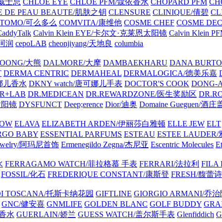
士威士忌
CHLOE EYE
CHLOE PFM/蔻依香水
CHOPARD PFM
CH
E DE PEAU BEAUTE/肌肤之钥
CLENSURE
CLINIQUE/倩碧
CL
OTOMO/可么多么
COMVITA/康维他
COSME CHEF
COSME DE
CaddyTalk
Calvin Klein EYE/卡尔文·克莱恩太阳镜
Calvin Kle
l/珂润
cepoLAB
cheonjiyang/天地良
columbia
OONG/大熊
DALMORE/大摩
DAMBAEKHARU
DANA BURT
T
DERMA CENTRIC
DERMAHEAL
DERMALOGICA/德美乐嘉
可娜儿香水
DKNY watch/唐可娜儿手表
DOCTOR'S COOK
DONG-
R+LAB
DR.MEDICEAN
DR.REWARDZONE/医生奖励区
DR.R
太阳镜
DYSFUNCT
Deep;erence
Dior/迪奥
Domaine Gueguen/酒
ROW
ELAVA
ELIZABETH ARDEN/伊丽莎白雅顿
ELLE JEW
ELT
RGO BABY
ESSENTIAL PARFUMS
ESTEAU
ESTEE LAUDE
 Jewelry/阿玛尼首饰
Ermenegildo Zegna/杰尼亚
Escentric Molecules
E
水
FERRAGAMO WATCH/菲拉格慕 手表
FERRARI/法拉利
FILA
FOSSIL/化石
FREDERIQUE CONSTANT/康斯登
FRESH/馥蕾诗
 DI TOSCANA/托斯卡纳花园
GIFTLINE
GIORGIO ARMANI/乔
GNC/健安喜
GNMLIFE
GOLDEN BLANC
GOLF BUDDY
GRA
驰香水
GUERLAIN/娇兰
GUESS WATCH/盖尔斯手表
Glenfiddich
G