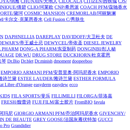
OYA/俏雅
CHUNJIIN/天地人
CILOCALA
CITIZEN/西铁城
CJS/
INIQUE/倩碧
CLIO/珂莱欧
CNP/希恩派
COACH PFM/蔻驰香水
CORTE/黛珂
COSMIC MANSION
CREMORLAB/珂丽魅澜
in PFM/卡尔文·克莱恩香水
Cell Fusion C/秀肤生
ON
DAPHNELLIA
DAREPLAY
DAVIDOFF/大卫杜夫
DE
DEWAR'S/帝王威士忌
DEWYCEL/帝依圣
DIESEL JEWELRY
A PHARM
DONG-A PHARM/东亚制药
DONGINBI/彤人秘
OUAGE
DR.WU
DRUG STORE
DUCKHORN/杜克霍恩
庄盖琴
Dr.Bio
Dr.blet
Dr.minish
dmoment
doopeeboo
EMPORIO ARMANI PFM/安普里奥·阿玛尼香水
EMPORIO
R/雅诗兰黛
ESTEE LAUDER/雅诗兰黛
ESTHER FORMULA
tat Libre d'Orange
easyderm
easydew
ecco
 KIDS
FILA SPORTS/斐乐
FILLIMILLI
FILORGA/菲洛嘉
FRESH/馥蕾诗
FUJI FILM/富士胶片
FromBIO
favula
治阿玛尼
GIORGIO ARMANI PFM/乔治阿玛尼香水
GIVENCHY/
IN DE BEAUTE
GREY GOOSE/法国灰雁伏特加
GUCCI
o Pro
Grandidier