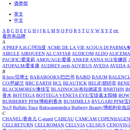
酒类馆
英文
中文
A
B
C
D
E
F
G
H
I
J
K
L
M
N
O
P
Q
R
S
T
U
V
W
X
Y
Z
etc
看所有品牌
A
A'PREP
A.H.C/珂泊亚
ACME DE LA VIE
ACQUA DI PARM
AIRGLE
AIRQUEEN
AL CAVIAR
ALDICOM
ALDO
ALICEM
PACIFIC/爱茉莉
AMOUAGE/爱慕
ANKER
ANNA SUI/安娜苏
ATOPALM/爱多康
AUDREY reefs
AUVIEUS
AVEDA
AVEDA
A
B
B.box/贝博士
BABABOOKS/巴巴书
BAIRD
BAIUM
BALENC
CO/芭妮兰
BBC EARTH
BCL
BEAUTICK
BELIF/碧硏菲
BEN
BLACKMORES/澳佳宝
BLADNOCH/布拉德诺克
BNRTHIN
B
香水
BOTTEGA
BOTTEGA VENETA EYE/宝缇嘉太阳镜
BOW
BURBERRY PFM/博柏利香水
BUSHMILLS
BVLGARI PFM
No.9
Buffalo Trace
Bukwangmedica
Burberry Beauty/博柏利化妆
C
CHANEL/香奈儿
C-guard
CABEAU
CAMCAM COPENHAGE
CELLRETURN
CELLROMAN
CELLVIA
CELSIUS
CENOVIS