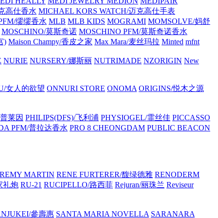
EDI HEALLY
MEDI JEWELRY
MEDION
MEDIPAIR
/迈克高仕香水
MICHAEL KORS WATCH/迈克高仕手表
 PFM/缪缪香水
MLB
MLB KIDS
MOGRAMI
MOMSOLVE/妈舒
MOSCHINO/莫斯奇诺
MOSCHINO PFM/莫斯奇诺香水
宫)
Maison Champy/香皮之家
Max Mara/麦丝玛拉
Minted
mfnt
E
NURIE
NURSERY/娜斯丽
NUTRIMADE
NZORIGIN
New
OU/女人的欲望
ONNURI STORE
ONOMA
ORIGINS/悦木之源
浦·普莱因
PHILIPS(DFS)/飞利浦
PHYSIOGEL/霏丝佳
PICCASSO
DA PFM/普拉达香水
PRO 8 CHEONGDAM
PUBLIC BEACON
REMY MARTIN
RENE FURTERER/馥绿德雅
RENODERM
皇家礼炮
RU-21
RUCIPELLO/路西菲
Rejuran/丽珠兰
Reviseur
ANJUKEI/參壽惠
SANTA MARIA NOVELLA
SARANARA