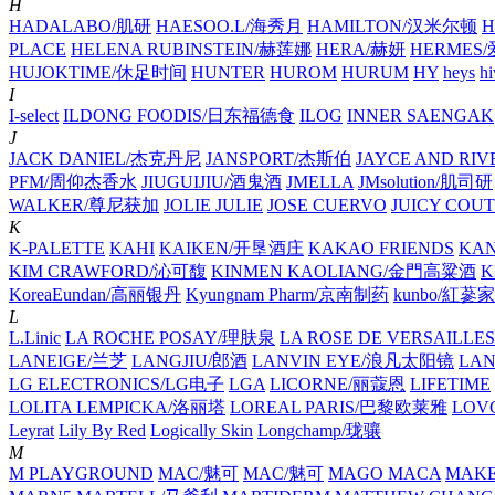
H
HADALABO/肌研
HAESOO.L/海秀月
HAMILTON/汉米尔顿
H
PLACE
HELENA RUBINSTEIN/赫莲娜
HERA/赫妍
HERMES
HUJOKTIME/休足时间
HUNTER
HUROM
HURUM
HY
heys
hi
I
I-select
ILDONG FOODIS/日东福德食
ILOG
INNER SAENGAK
J
JACK DANIEL/杰克丹尼
JANSPORT/杰斯伯
JAYCE AND RIV
PFM/周仰杰香水
JIUGUIJIU/酒鬼酒
JMELLA
JMsolution/肌司研
WALKER/尊尼获加
JOLIE JULIE
JOSE CUERVO
JUICY COU
K
K-PALETTE
KAHI
KAIKEN/开垦酒庄
KAKAO FRIENDS
KA
KIM CRAWFORD/沁可馥
KINMEN KAOLIANG/金門高粱酒
K
KoreaEundan/高丽银丹
Kyungnam Pharm/京南制药
kunbo/紅蔘
L
L.Linic
LA ROCHE POSAY/理肤泉
LA ROSE DE VERSAILLES
LANEIGE/兰芝
LANGJIU/郎酒
LANVIN EYE/浪凡太阳镜
LA
LG ELECTRONICS/LG电子
LGA
LICORNE/丽蔻恩
LIFETIME
LOLITA LEMPICKA/洛丽塔
LOREAL PARIS/巴黎欧莱雅
LOV
Leyrat
Lily By Red
Logically Skin
Longchamp/珑骧
M
M PLAYGROUND
MAC/魅可
MAC/魅可
MAGO MACA
MAKE