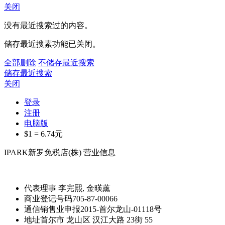
关闭
没有最近搜索过的内容。
储存最近搜素功能已关闭。
全部删除
不储存最近搜索
储存最近搜索
关闭
登录
注册
电脑版
$1 =
6.74
元
IPARK新罗免税店(株) 营业信息
代表理事
李完熙, 金暎薰
商业登记号码
705-87-00066
通信销售业申报
2015-首尔龙山-01118号
地址
首尔市 龙山区 汉江大路 23街 55