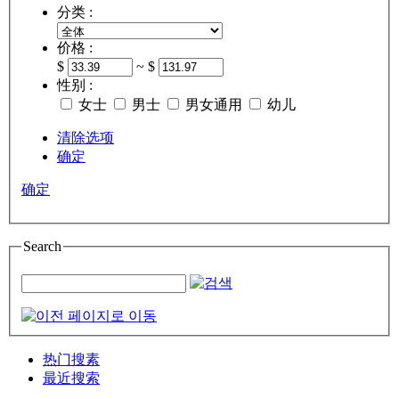
分类 :
价格 :
$
~ $
性别 :
女士
男士
男女通用
幼儿
清除选项
确定
确定
Search
热门搜素
最近搜索