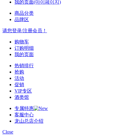
我的页面(마이페이지)
商品分类
品牌区
请您登录/注册会员！
购物车
订购明细
我的页面
热销排行
抢购
活动
促销
VIP专区
酒类馆
专属特惠
客服中心
龙山总店介绍
Close