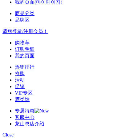
我的页面(마이페이지)
商品分类
品牌区
请您登录/注册会员！
购物车
订购明细
我的页面
热销排行
抢购
活动
促销
VIP专区
酒类馆
专属特惠
客服中心
龙山总店介绍
Close