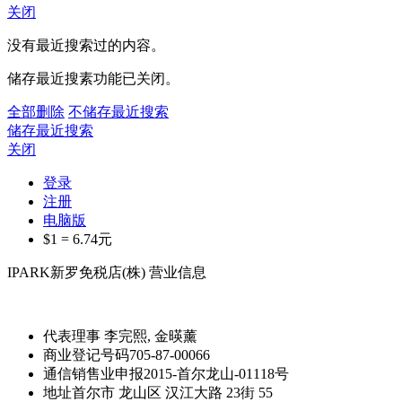
关闭
没有最近搜索过的内容。
储存最近搜素功能已关闭。
全部删除
不储存最近搜索
储存最近搜索
关闭
登录
注册
电脑版
$1 =
6.74
元
IPARK新罗免税店(株) 营业信息
代表理事
李完熙, 金暎薰
商业登记号码
705-87-00066
通信销售业申报
2015-首尔龙山-01118号
地址
首尔市 龙山区 汉江大路 23街 55