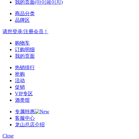
我的页面(마이페이지)
商品分类
品牌区
请您登录/注册会员！
购物车
订购明细
我的页面
热销排行
抢购
活动
促销
VIP专区
酒类馆
专属特惠
客服中心
龙山总店介绍
Close