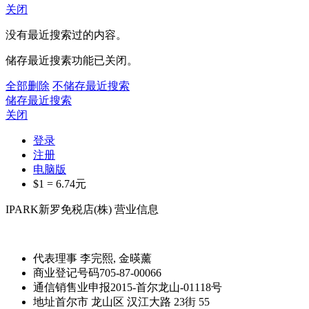
关闭
没有最近搜索过的内容。
储存最近搜素功能已关闭。
全部删除
不储存最近搜索
储存最近搜索
关闭
登录
注册
电脑版
$1 =
6.74
元
IPARK新罗免税店(株) 营业信息
代表理事
李完熙, 金暎薰
商业登记号码
705-87-00066
通信销售业申报
2015-首尔龙山-01118号
地址
首尔市 龙山区 汉江大路 23街 55