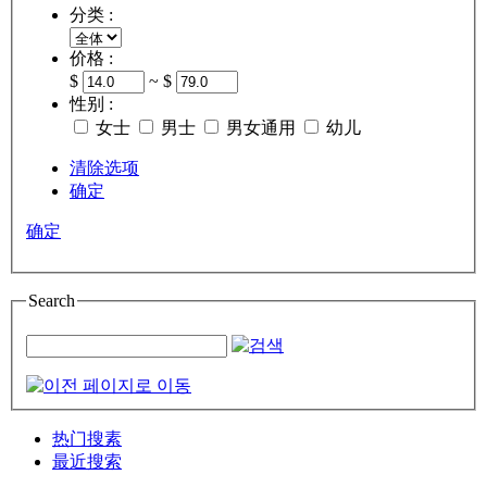
分类 :
价格 :
$
~ $
性别 :
女士
男士
男女通用
幼儿
清除选项
确定
确定
Search
热门搜素
最近搜索