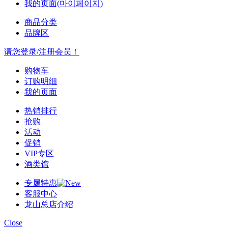
我的页面(마이페이지)
商品分类
品牌区
请您登录/注册会员！
购物车
订购明细
我的页面
热销排行
抢购
活动
促销
VIP专区
酒类馆
专属特惠
客服中心
龙山总店介绍
Close