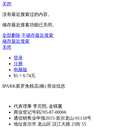
关闭
没有最近搜索过的内容。
储存最近搜素功能已关闭。
全部删除
不储存最近搜索
储存最近搜索
关闭
登录
注册
电脑版
$1 =
6.74
元
IPARK新罗免税店(株) 营业信息
代表理事
李完熙, 金暎薰
商业登记号码
705-87-00066
通信销售业申报
2015-首尔龙山-01118号
地址
首尔市 龙山区 汉江大路 23街 55