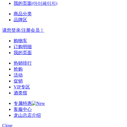
我的页面(마이페이지)
商品分类
品牌区
请您登录/注册会员！
购物车
订购明细
我的页面
热销排行
抢购
活动
促销
VIP专区
酒类馆
专属特惠
客服中心
龙山总店介绍
Close