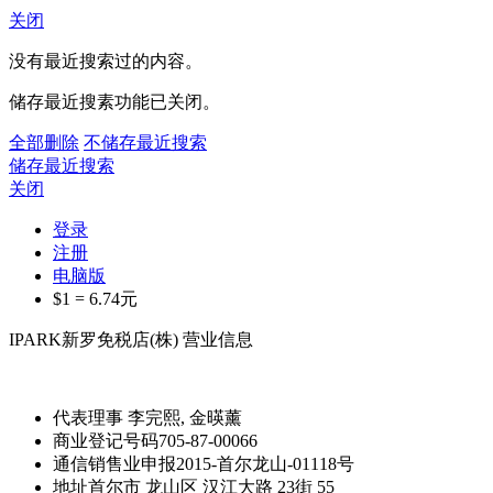
关闭
没有最近搜索过的内容。
储存最近搜素功能已关闭。
全部删除
不储存最近搜索
储存最近搜索
关闭
登录
注册
电脑版
$1 =
6.74
元
IPARK新罗免税店(株) 营业信息
代表理事
李完熙, 金暎薰
商业登记号码
705-87-00066
通信销售业申报
2015-首尔龙山-01118号
地址
首尔市 龙山区 汉江大路 23街 55