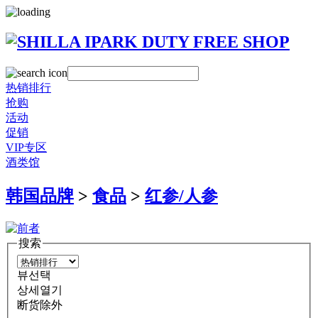
热销排行
抢购
活动
促销
VIP专区
酒类馆
韩国品牌
>
食品
>
红参/人参
搜索
뷰선택
상세열기
断货除外