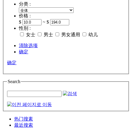
分类 :
价格 :
$
~ $
性别 :
女士
男士
男女通用
幼儿
清除选项
确定
确定
Search
热门搜素
最近搜索