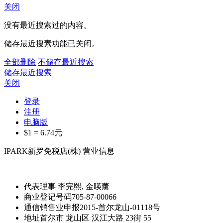
关闭
没有最近搜索过的内容。
储存最近搜素功能已关闭。
全部删除
不储存最近搜索
储存最近搜索
关闭
登录
注册
电脑版
$1 =
6.74
元
IPARK新罗免税店(株) 营业信息
代表理事
李完熙, 金暎薰
商业登记号码
705-87-00066
通信销售业申报
2015-首尔龙山-01118号
地址
首尔市 龙山区 汉江大路 23街 55