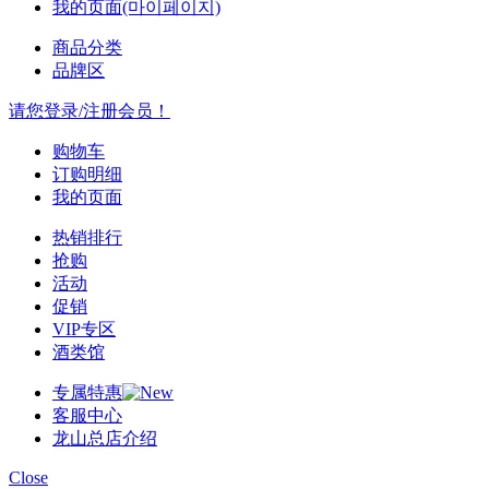
我的页面(마이페이지)
商品分类
品牌区
请您登录/注册会员！
购物车
订购明细
我的页面
热销排行
抢购
活动
促销
VIP专区
酒类馆
专属特惠
客服中心
龙山总店介绍
Close