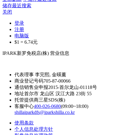
储存最近搜索
关闭
登录
注册
电脑版
$1 =
6.74
元
IPARK新罗免税店(株) 营业信息
代表理事
李完熙, 金暎薰
商业登记号码
705-87-00066
通信销售业申报
2015-首尔龙山-01118号
地址
首尔市 龙山区 汉江大路 23街 55
托管提供商
三星SDS(株)
客服中心
400-026-0680
(09:00~18:00)
shillaiparkdfs@iparkshilla.co.kr
使用条款
个人信息处理方针