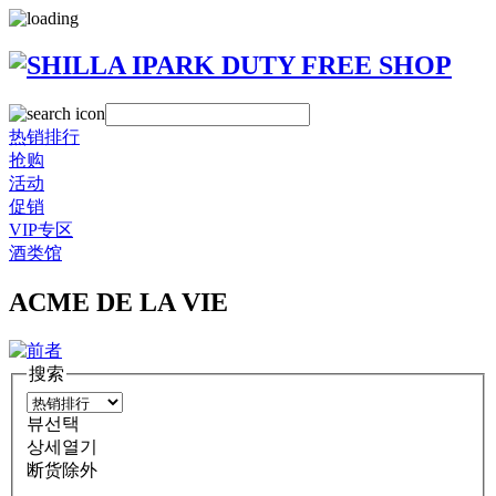
热销排行
抢购
活动
促销
VIP专区
酒类馆
ACME DE LA VIE
搜索
뷰선택
상세열기
断货除外