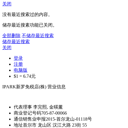
关闭
没有最近搜索过的内容。
储存最近搜素功能已关闭。
全部删除
不储存最近搜索
储存最近搜索
关闭
登录
注册
电脑版
$1 =
6.74
元
IPARK新罗免税店(株) 营业信息
代表理事
李完熙, 金暎薰
商业登记号码
705-87-00066
通信销售业申报
2015-首尔龙山-01118号
地址
首尔市 龙山区 汉江大路 23街 55