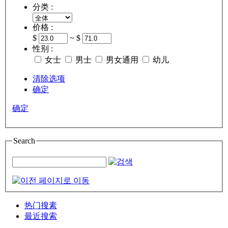
分类 :
价格 :
$
~ $
性别 :
女士
男士
男女通用
幼儿
清除选项
确定
确定
Search
热门搜素
最近搜索