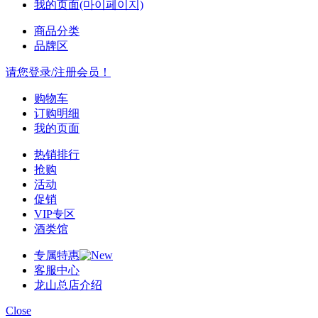
我的页面(마이페이지)
商品分类
品牌区
请您登录/注册会员！
购物车
订购明细
我的页面
热销排行
抢购
活动
促销
VIP专区
酒类馆
专属特惠
客服中心
龙山总店介绍
Close