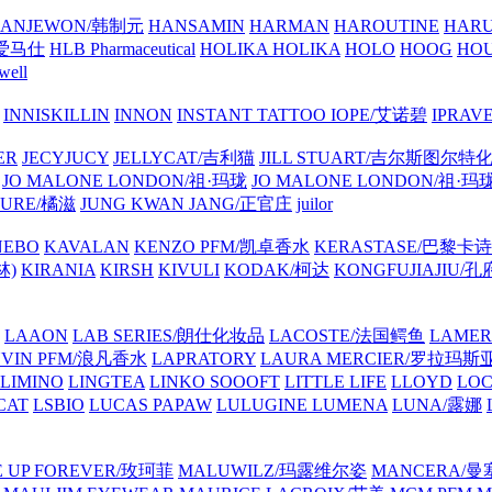
ANJEWON/韩制元
HANSAMIN
HARMAN
HAROUTINE
HARU
/爱马仕
HLB Pharmaceutical
HOLIKA HOLIKA
HOLO
HOOG
HO
well
INNISKILLIN
INNON
INSTANT TATTOO
IOPE/艾诺碧
IPRAV
ER
JECYJUCY
JELLYCAT/吉利猫
JILL STUART/吉尔斯图尔特
JO MALONE LONDON/祖·玛珑
JO MALONE LONDON/祖·玛
TURE/橘滋
JUNG KWAN JANG/正官庄
juilor
NEBO
KAVALAN
KENZO PFM/凯卓香水
KERASTASE/巴黎卡诗
林)
KIRANIA
KIRSH
KIVULI
KODAK/柯达
KONGFUJIAJIU/
LAAON
LAB SERIES/朗仕化妆品
LACOSTE/法国鳄鱼
LAME
NVIN PFM/浪凡香水
LAPRATORY
LAURA MERCIER/罗拉玛斯
LIMINO
LINGTEA
LINKO SOOOFT
LITTLE LIFE
LLOYD
LO
CAT
LSBIO
LUCAS PAPAW
LULUGINE
LUMENA
LUNA/露娜
 UP FOREVER/玫珂菲
MALUWILZ/玛露维尔姿
MANCERA/曼