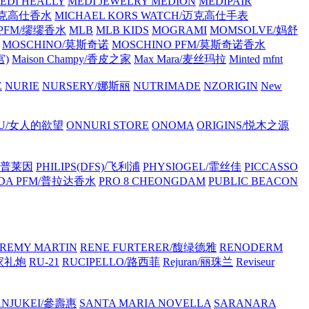
EDI HEALLY
MEDI JEWELRY
MEDION
MEDIPAIR
/迈克高仕香水
MICHAEL KORS WATCH/迈克高仕手表
 PFM/缪缪香水
MLB
MLB KIDS
MOGRAMI
MOMSOLVE/妈舒
MOSCHINO/莫斯奇诺
MOSCHINO PFM/莫斯奇诺香水
宫)
Maison Champy/香皮之家
Max Mara/麦丝玛拉
Minted
mfnt
E
NURIE
NURSERY/娜斯丽
NUTRIMADE
NZORIGIN
New
OU/女人的欲望
ONNURI STORE
ONOMA
ORIGINS/悦木之源
浦·普莱因
PHILIPS(DFS)/飞利浦
PHYSIOGEL/霏丝佳
PICCASSO
DA PFM/普拉达香水
PRO 8 CHEONGDAM
PUBLIC BEACON
REMY MARTIN
RENE FURTERER/馥绿德雅
RENODERM
皇家礼炮
RU-21
RUCIPELLO/路西菲
Rejuran/丽珠兰
Reviseur
ANJUKEI/參壽惠
SANTA MARIA NOVELLA
SARANARA