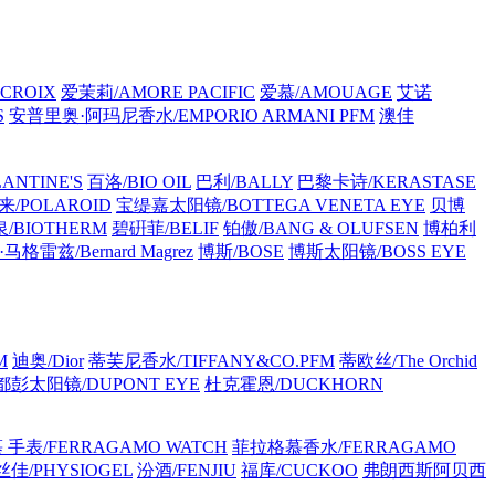
CROIX
爱茉莉/AMORE PACIFIC
爱慕/AMOUAGE
艾诺
S
安普里奥·阿玛尼香水/EMPORIO ARMANI PFM
澳佳
ANTINE'S
百洛/BIO OIL
巴利/BALLY
巴黎卡诗/KERASTASE
/POLAROID
宝缇嘉太阳镜/BOTTEGA VENETA EYE
贝博
/BIOTHERM
碧硏菲/BELIF
铂傲/BANG & OLUFSEN
博柏利
格雷兹/Bernard Magrez
博斯/BOSE
博斯太阳镜/BOSS EYE
M
迪奥/Dior
蒂芙尼香水/TIFFANY&CO.PFM
蒂欧丝/The Orchid
都彭太阳镜/DUPONT EYE
杜克霍恩/DUCKHORN
手表/FERRAGAMO WATCH
菲拉格慕香水/FERRAGAMO
佳/PHYSIOGEL
汾酒/FENJIU
福库/CUCKOO
弗朗西斯阿贝西