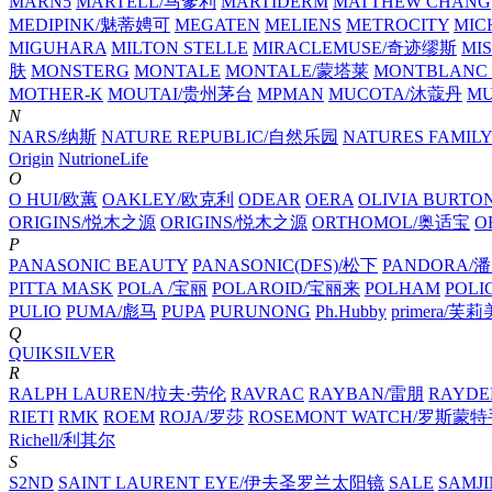
MARN5
MARTELL/马爹利
MARTIDERM
MATTHEW CHANG
MEDIPINK/魅蒂娉可
MEGATEN
MELIENS
METROCITY
MIC
MIGUHARA
MILTON STELLE
MIRACLEMUSE/奇迹缪斯
MIS
肤
MONSTERG
MONTALE
MONTALE/蒙塔莱
MONTBLANC 
MOTHER-K
MOUTAI/贵州茅台
MPMAN
MUCOTA/沐蔻丹
M
N
NARS/纳斯
NATURE REPUBLIC/自然乐园
NATURES FAMILY
Origin
NutrioneLife
O
O HUI/欧蕙
OAKLEY/欧克利
ODEAR
OERA
OLIVIA BURTO
ORIGINS/悦木之源
ORIGINS/悦木之源
ORTHOMOL/奥适宝
O
P
PANASONIC BEAUTY
PANASONIC(DFS)/松下
PANDORA/
PITTA MASK
POLA /宝丽
POLAROID/宝丽来
POLHAM
POL
PULIO
PUMA/彪马
PUPA
PURUNONG
Ph.Hubby
primera/芙
Q
QUIKSILVER
R
RALPH LAUREN/拉夫·劳伦
RAVRAC
RAYBAN/雷朋
RAYDE
RIETI
RMK
ROEM
ROJA/罗莎
ROSEMONT WATCH/罗斯蒙
Richell/利其尔
S
S2ND
SAINT LAURENT EYE/伊夫圣罗兰太阳镜
SALE
SAMJI