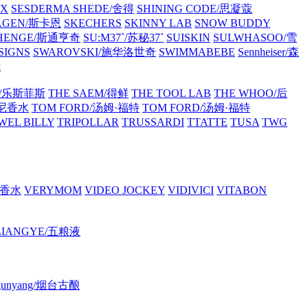
OX
SESDERMA
SHEDE/舍得
SHINING CODE/思凝蔻
AGEN/斯卡恩
SKECHERS
SKINNY LAB
SNOW BUDDY
 HENGE/斯通亨奇
SU:M37˚/苏秘37˚
SUISKIN
SULWHASOO/雪
SIGNS
SWAROVSKI/施华洛世奇
SWIMMABEBE
Sennheiser/森
抚
CE/乐斯菲斯
THE SAEM/得鲜
THE TOOL LAB
THE WHOO/后
芙尼香水
TOM FORD/汤姆·福特
TOM FORD/汤姆·福特
WEL BILLY
TRIPOLLAR
TRUSSARDI
TTATTE
TUSA
TWG
哲香水
VERYMOM
VIDEO JOCKEY
VIDIVICI
VITABON
LIANGYE/五粮液
i gunyang/烟台古酿