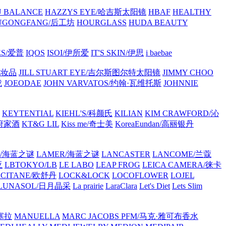
 BALANCE
HAZZYS EYE/哈吉斯太阳镜
HBAF
HEALTHY
UGONGFANG/后工坊
HOURGLASS
HUDA BEAUTY
ES/爱普
IQOS
ISOI/伊所爱
IT'S SKIN/伊思
i baebae
化妆品
JILL STUART EYE/吉尔斯图尔特太阳镜
JIMMY CHOO
珑
JOEODAE
JOHN VARVATOS/约翰·瓦维托斯
JOHNNIE
KEYTENTIAL
KIEHL'S/科颜氏
KILIAN
KIM CRAWFORD/沁
孔府家酒
KT&G LIL
Kiss me/奇士美
KoreaEundan/高丽银丹
R/海蓝之谜
LAMER/海蓝之谜
LANCASTER
LANCOME/兰蔻
亚
LBTOKYO/LB
LE LABO
LEAP FROG
LEICA CAMERA/徕卡
CCITANE/欧舒丹
LOCK&LOCK
LOCOFLOWER
LOJEL
LUNASOL/日月晶采
La prairie
LaraClara
Let's Diet
Lets Slim
塞拉
MANUELLA
MARC JACOBS PFM/马克·雅可布香水