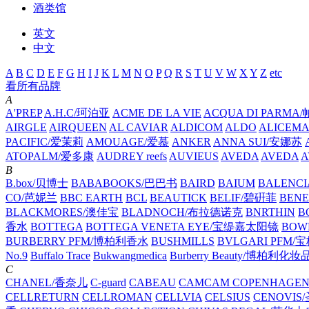
酒类馆
英文
中文
A
B
C
D
E
F
G
H
I
J
K
L
M
N
O
P
Q
R
S
T
U
V
W
X
Y
Z
etc
看所有品牌
A
A'PREP
A.H.C/珂泊亚
ACME DE LA VIE
ACQUA DI PARM
AIRGLE
AIRQUEEN
AL CAVIAR
ALDICOM
ALDO
ALICEM
PACIFIC/爱茉莉
AMOUAGE/爱慕
ANKER
ANNA SUI/安娜苏
ATOPALM/爱多康
AUDREY reefs
AUVIEUS
AVEDA
AVEDA
A
B
B.box/贝博士
BABABOOKS/巴巴书
BAIRD
BAIUM
BALENC
CO/芭妮兰
BBC EARTH
BCL
BEAUTICK
BELIF/碧硏菲
BEN
BLACKMORES/澳佳宝
BLADNOCH/布拉德诺克
BNRTHIN
B
香水
BOTTEGA
BOTTEGA VENETA EYE/宝缇嘉太阳镜
BOW
BURBERRY PFM/博柏利香水
BUSHMILLS
BVLGARI PFM
No.9
Buffalo Trace
Bukwangmedica
Burberry Beauty/博柏利化妆
C
CHANEL/香奈儿
C-guard
CABEAU
CAMCAM COPENHAGE
CELLRETURN
CELLROMAN
CELLVIA
CELSIUS
CENOVIS