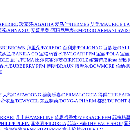
PERIRE
瑷嘉莎/AGATHA
爱马仕/HERMES
艾美/MAURICE LA
苏/ANNA SUI
安普里奥·阿玛尼手表/EMPORIO ARMANI SWIS
BI BROWN
拜里朵/BYREDO
百利来/POLIGNAC
百龄坛/BALL
芭妮兰/BANILA CO
宝格丽香水/BVLGARI PFM
宝丽/POLA
宝丽来
BLE
彪马/PUMA
比尔克霍尔茨/BIRKHOLZ
缤若诗/Bifesta
碧欧泉
水/BURBERRY PFM
博朗/BRAUN
博摩尔/BOWMORE
伯纳德·马
E
F
大熊/DAEWOONG
德美乐嘉/DERMALOGICA
得鲜/THE SAE
帝依圣/DEWYCEL
东亚制药/DONG-A PHARM
都彭/DUPONT
RRARI
凡士林/VASELINE
范思哲香水/VERSACE PFM
菲拉格慕 
ILIPP PLEIN
菲洛嘉/FILORGA
菲诗小铺/THE FACE SHOP
霏丝
a
馥绿德雅/RENE FURTERER
富士胶片/FUJI FILM