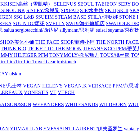
EKKISEI/高丝（雪肌精）
SELENUS
SEOUL TAEJEON
SERY B
可
SINOLINK
SISLEY/希思黎
SIXPAD
SJF/水井坊
SK-II
SK-II
SK
PIGEN
SSG L&B
SSUEIM
STEAM BASE
STILA/诗狄娜
STONE
RFEA
SUUNTO/颂拓
SVELTY
SW19/海外旗舰店
SWADDLE DE
瑞思
salua
sergiotacchini/西达尼
sillymann/思利满
suisai
suyamu/秀夜
Y SHOP/美体小铺
THE FACE SHOP/菲诗小铺
THE NORTH FA
THINK BIO
TICKET TO THE MOON
TIFFANY&CO.PFM/蒂
MMY HILFIGER PFM
TONYMOLY/托尼魅力
TOUS/桃丝熊
TO
irr Lirr/Tirr Lirr
Travel Gear
troistouch
CAY
ulskin
INE/凡士林
VEGAN HELEN'S
VEGAN.K
VERSACE PFM/范思
LEREAUX
VONESTIS
VT
VTECH
WATSON&SON
WEEKNDERS
WHITESANDS
WILDHORN
WU
HAN
YUMAKI LAB
YVESSAINT LAURENT/伊夫圣罗兰
yanta