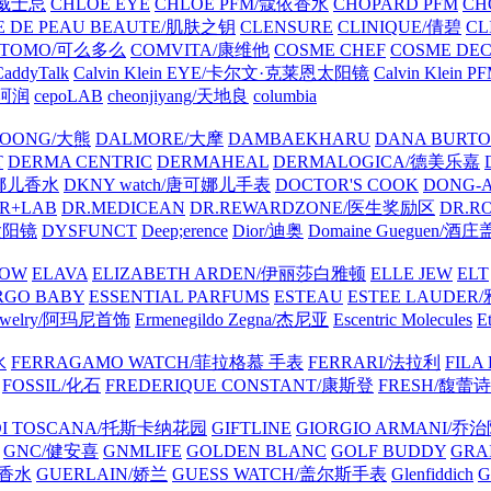
士威士忌
CHLOE EYE
CHLOE PFM/蔻依香水
CHOPARD PFM
CH
E DE PEAU BEAUTE/肌肤之钥
CLENSURE
CLINIQUE/倩碧
CL
OTOMO/可么多么
COMVITA/康维他
COSME CHEF
COSME DE
CaddyTalk
Calvin Klein EYE/卡尔文·克莱恩太阳镜
Calvin Kle
l/珂润
cepoLAB
cheonjiyang/天地良
columbia
OONG/大熊
DALMORE/大摩
DAMBAEKHARU
DANA BURT
T
DERMA CENTRIC
DERMAHEAL
DERMALOGICA/德美乐嘉
可娜儿香水
DKNY watch/唐可娜儿手表
DOCTOR'S COOK
DONG-
R+LAB
DR.MEDICEAN
DR.REWARDZONE/医生奖励区
DR.R
太阳镜
DYSFUNCT
Deep;erence
Dior/迪奥
Domaine Gueguen/酒
ROW
ELAVA
ELIZABETH ARDEN/伊丽莎白雅顿
ELLE JEW
ELT
RGO BABY
ESSENTIAL PARFUMS
ESTEAU
ESTEE LAUDE
 Jewelry/阿玛尼首饰
Ermenegildo Zegna/杰尼亚
Escentric Molecules
E
水
FERRAGAMO WATCH/菲拉格慕 手表
FERRARI/法拉利
FILA
FOSSIL/化石
FREDERIQUE CONSTANT/康斯登
FRESH/馥蕾诗
 DI TOSCANA/托斯卡纳花园
GIFTLINE
GIORGIO ARMANI/乔
GNC/健安喜
GNMLIFE
GOLDEN BLANC
GOLF BUDDY
GRA
驰香水
GUERLAIN/娇兰
GUESS WATCH/盖尔斯手表
Glenfiddich
G