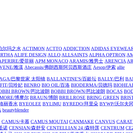
A/帕尔玛之水
ACTIMON
ACTTO
ADDICTION
ADIDAS EYEWE
ARTHA
ALIFE DESIGN
ALLO
ALLSAINTS
ALPHA OPTRON
A
APERIRE/爱菲丽
APM MONACO
ARAMIS/雅男士
ARENCIA
A
VENE/雅漾
Abecassis/弗朗西斯阿贝西斯酒庄
Aesop/伊索
allie
IAGA/巴黎世家 太阳镜
BALLANTINE'S/百龄坛
BALLY/巴利
BA
EFIT/贝玲妃
BENRO
BIO OIL/百洛
BIODERMA/贝德玛
BIOHEA
OBBI BROWN/芭比波朗
BOBBI BROWN/芭比波朗
BOCAS
BO
MORE/博摩尔
BRAUN/博朗
BRILLROSE
BRING GREEN
BRIS
/宝格丽香水
BYEOLEE
BYLIMU
BYREDO/拜里朵
BYWP/沃尔夫
品
beautyblender
N
CAMUS/卡慕
CAMUS MOUTAI
CANMAKE
CANVUS
CARAT
/圣诺
CENSIAN/森舒安
CENTELLIAN 24 /森特莲
CENTRUM
CE