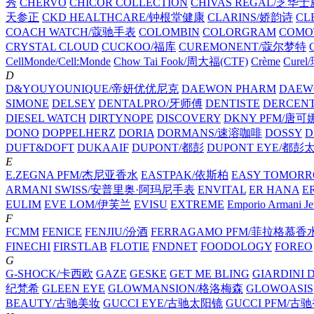
秀
CHERVO
CHICOR COLLECTION
CHIVAS REGAL/芝华
天参正
CKD HEALTHCARE/钟根堂健康
CLARINS/娇韵诗
CL
COACH WATCH/蔻驰手表
COLOMBIN
COLORGRAM
COM
CRYSTAL CLOUD
CUCKOO/福库
CUREMONENT/蔻尔梦特
CellMonde/Cell:Monde
Chow Tai Fook/周大福(CTF)
Crème
Cure
D
D&YOUYOUNIQUE/帝妍优优尼克
DAEWON PHARM
DAEW
SIMONE
DELSEY
DENTALPRO/牙师傅
DENTISTE
DERCEN
DIESEL WATCH
DIRTYNOPE
DISCOVERY
DKNY PFM/唐
DONO
DOPPELHERZ
DORIA
DORMANS/速溶咖啡
DOSSY
D
DUFT&DOFT
DUKAAIF
DUPONT/都彭
DUPONT EYE/都彭
E
E.ZEGNA PFM/杰尼亚香水
EASTPAK/依斯柏
EASY TOMOR
ARMANI SWISS/安普里奥·阿玛尼手表
ENVITAL
ER HANA
E
EULIM
EVE LOM/伊芙兰
EVISU
EXTREME
Emporio Armani
F
FCMM
FENICE
FENJIU/汾酒
FERRAGAMO PFM/菲拉格慕香
FINECHI
FIRSTLAB
FLOTIE
FNDNET
FOODOLOGY
FOREO
G
G-SHOCK/卡西欧
GAZE
GESKE
GET ME BLING
GIARDINI
纪梵希
GLEEN EYE
GLOWMANSION/格洛梅森
GLOWOASIS
BEAUTY/古驰美妆
GUCCI EYE/古驰太阳镜
GUCCI PFM/古