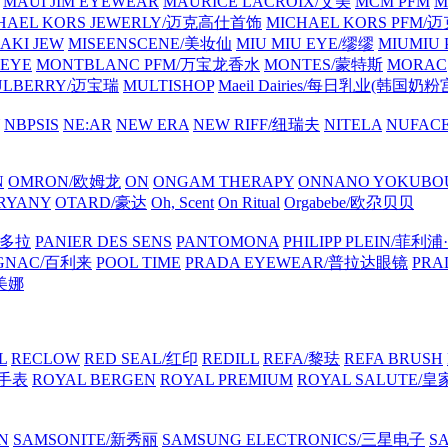
MAUI JIM EYEWEAR
MAURICE LACROIX/艾美
MCM PFM
M
HAEL KORS JEWERLY/迈克高仕首饰
MICHAEL KORS PFM
AKI JEW
MISEENSCENE/美妆仙
MIU MIU EYE/缪缪
MIUMIU
EYE
MONTBLANC PFM/万宝龙香水
MONTES/蒙特斯
MORAC
ULBERRY/迈宝瑞
MULTISHOP
Maeil Dairies/每日乳业(韩国奶粉
NBPSIS
NE:AR
NEW ERA
NEW RIFF/纽瑞夫
NITELA
NUFAC
N
OMRON/欧姆龙
ON
ONGAM THERAPY
ONNANO YOKUB
RYANY
OTARD/豪达
Oh, Scent
On Ritual
Orgabebe/欧尕贝贝
潘多拉
PANIER DES SENS
PANTOMONA
PHILIPP PLEIN/菲利
IGNAC/百利来
POOL TIME
PRADA EYEWEAR/普拉达眼镜
PRA
莉美娜
L
RECLOW
RED SEAL/红印
REDILL
REFA/黎珐
REFA BRUSH
特手表
ROYAL BERGEN
ROYAL PREMIUM
ROYAL SALUTE/
N
SAMSONITE/新秀丽
SAMSUNG ELECTRONICS/三星电子
S