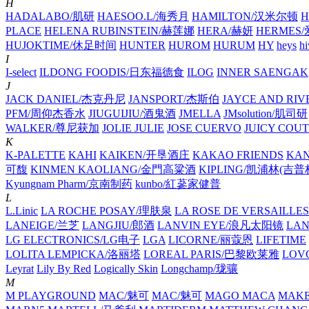
H
HADALABO/肌研
HAESOO.L/海秀月
HAMILTON/汉米尔顿
H
PLACE
HELENA RUBINSTEIN/赫莲娜
HERA/赫妍
HERMES
HUJOKTIME/休足时间
HUNTER
HUROM
HURUM
HY
heys
hi
I
I-select
ILDONG FOODIS/日东福德食
ILOG
INNER SAENGAK
J
JACK DANIEL/杰克丹尼
JANSPORT/杰斯伯
JAYCE AND RIV
PFM/周仰杰香水
JIUGUIJIU/酒鬼酒
JMELLA
JMsolution/肌司研
WALKER/尊尼获加
JOLIE JULIE
JOSE CUERVO
JUICY COU
K
K-PALETTE
KAHI
KAIKEN/开垦酒庄
KAKAO FRIENDS
KA
可馥
KINMEN KAOLIANG/金門高粱酒
KIPLING/凯浦林(吉普
Kyungnam Pharm/京南制药
kunbo/紅蔘家健普
L
L.Linic
LA ROCHE POSAY/理肤泉
LA ROSE DE VERSAILLES
LANEIGE/兰芝
LANGJIU/郎酒
LANVIN EYE/浪凡太阳镜
LA
LG ELECTRONICS/LG电子
LGA
LICORNE/丽蔻恩
LIFETIME
LOLITA LEMPICKA/洛丽塔
LOREAL PARIS/巴黎欧莱雅
LOV
Leyrat
Lily By Red
Logically Skin
Longchamp/珑骧
M
M PLAYGROUND
MAC/魅可
MAC/魅可
MAGO MACA
MAKE