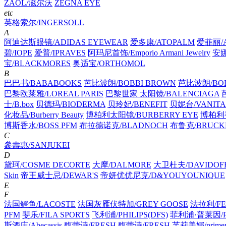
ZAOL/滋尔沃
ZEGNA EYE
etc
英格索尔/INGERSOLL
A
阿迪达斯眼镜/ADIDAS EYEWEAR
爱多康/ATOPALM
爱菲丽/A
碧/IOPE
爱普/IPRAVES
阿玛尼首饰/Emporio Armani Jewelry
安娜
宝/BLACKMORES
奥适宝/ORTHOMOL
B
巴巴书/BABABOOKS
芭比波朗/BOBBI BROWN
芭比波朗/BOB
巴黎欧莱雅/LOREAL PARIS
巴黎世家 太阳镜/BALENCIAGA
士/B.box
贝德玛/BIODERMA
贝玲妃/BENEFIT
贝妮台/VANITA
化妆品/Burberry Beauty
博柏利太阳镜/BURBERRY EYE
博柏利香
博斯香水/BOSS PFM
布拉德诺克/BLADNOCH
布鲁克/BRUCK
C
參壽惠/SANJUKEI
D
黛珂/COSME DECORTE
大摩/DALMORE
大卫杜夫/DAVIDOF
Skin
帝王威士忌/DEWAR'S
帝妍优优尼克/D&YOUYOUNIQUE
E
F
法国鳄鱼/LACOSTE
法国灰雁伏特加/GREY GOOSE
法拉利/FE
PFM
斐乐/FILA SPORTS
飞利浦/PHILIPS(DFS)
菲利浦·普莱因/PH
斯酒庄/Abecassis
馥蕾诗/FRESH
馥蕾诗/FRESH
芙莉美娜/primer