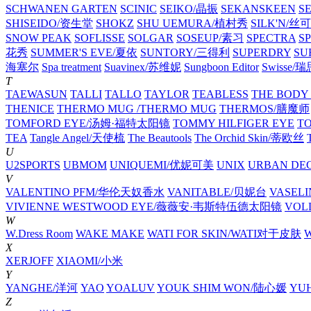
SCHWANEN GARTEN
SCINIC
SEIKO/晶振
SEKANSKEEN
S
SHISEIDO/资生堂
SHOKZ
SHU UEMURA/植村秀
SILK'N/丝
SNOW PEAK
SOFLISSE
SOLGAR
SOSEUP/素习
SPECTRA
S
花秀
SUMMER'S EVE/夏依
SUNTORY/三得利
SUPERDRY
SU
海塞尔
Spa treatment
Suavinex/苏维妮
Sungboon Editor
Swisse/
T
TAEWASUN
TALLI
TALLO
TAYLOR
TEABLESS
THE BOD
THENICE
THERMO MUG /THERMO MUG
THERMOS/膳魔师
TOMFORD EYE/汤姆·福特太阳镜
TOMMY HILFIGER EYE
TO
TEA
Tangle Angel/天使梳
The Beautools
The Orchid Skin/蒂欧丝
T
U
U2SPORTS
UBMOM
UNIQUEMI/优妮可美
UNIX
URBAN DE
V
VALENTINO PFM/华伦天奴香水
VANITABLE/贝妮台
VASEL
VIVIENNE WESTWOOD EYE/薇薇安·韦斯特伍德太阳镜
VOL
W
W.Dress Room
WAKE MAKE
WATI FOR SKIN/WATI对于皮肤
X
XERJOFF
XIAOMI/小米
Y
YANGHE/洋河
YAO
YOALUV
YOUK SHIM WON/陆心媛
YU
Z