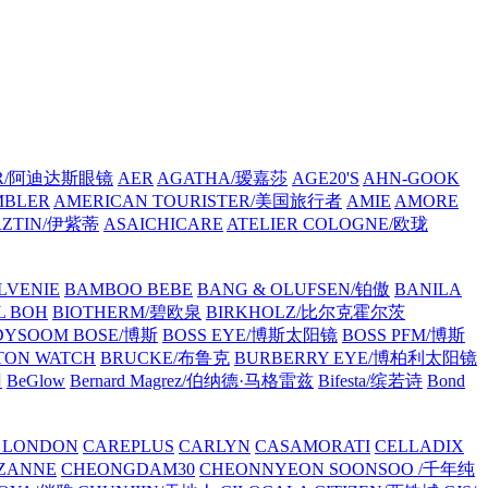
AR/阿迪达斯眼镜
AER
AGATHA/瑷嘉莎
AGE20'S
AHN-GOOK
MBLER
AMERICAN TOURISTER/美国旅行者
AMIE
AMORE
RZTIN/伊紫蒂
ASAICHICARE
ATELIER COLOGNE/欧珑
LVENIE
BAMBOO BEBE
BANG & OLUFSEN/铂傲
BANILA
L BOH
BIOTHERM/碧欧泉
BIRKHOLZ/比尔克霍尔茨
DYSOOM
BOSE/博斯
BOSS EYE/博斯太阳镜
BOSS PFM/博斯
TON WATCH
BRUCKE/布鲁克
BURBERRY EYE/博柏利太阳镜
冈
BeGlow
Bernard Magrez/伯纳德·马格雷兹
Bifesta/缤若诗
Bond
 LONDON
CAREPLUS
CARLYN
CASAMORATI
CELLADIX
ZANNE
CHEONGDAM30
CHEONNYEON SOONSOO /千年纯