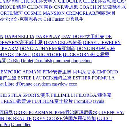
OYA/俏雅
CHUNJIIN/天地人
CILOCALA
CITIZEN/西铁城
CJS/
INIQUE/倩碧
CLIO/珂莱欧
CNP/希恩派
COACH PFM/蔻驰香水
CORTE/黛珂
COSMIC MANSION
CREMORLAB/珂丽魅澜
in PFM/卡尔文·克莱恩香水
Cell Fusion C/秀肤生
ON
DAPHNELLIA
DAREPLAY
DAVIDOFF/大卫杜夫
DE
DEWAR'S/帝王威士忌
DEWYCEL/帝依圣
DIESEL JEWELRY
A PHARM
DONG-A PHARM/东亚制药
DONGINBI/彤人秘
OUAGE
DR.WU
DRUG STORE
DUCKHORN/杜克霍恩
庄盖琴
Dr.Bio
Dr.blet
Dr.minish
dmoment
doopeeboo
EMPORIO ARMANI PFM/安普里奥·阿玛尼香水
EMPORIO
R/雅诗兰黛
ESTEE LAUDER/雅诗兰黛
ESTHER FORMULA
tat Libre d'Orange
easyderm
easydew
ecco
 KIDS
FILA SPORTS/斐乐
FILLIMILLI
FILORGA/菲洛嘉
FRESH/馥蕾诗
FUJI FILM/富士胶片
FromBIO
favula
治阿玛尼
GIORGIO ARMANI PFM/乔治阿玛尼香水
GIVENCHY/
IN DE BEAUTE
GREY GOOSE/法国灰雁伏特加
GUCCI
o Pro
Grandidier