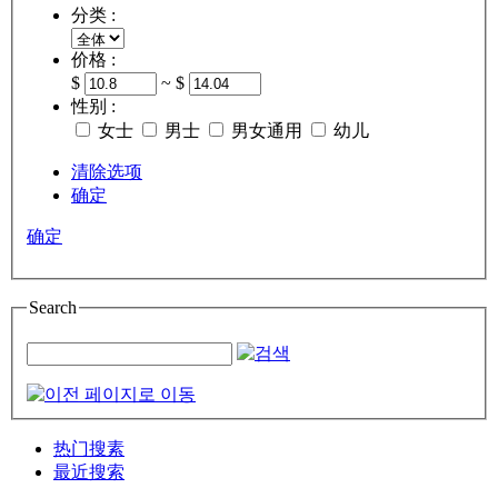
分类 :
价格 :
$
~ $
性别 :
女士
男士
男女通用
幼儿
清除选项
确定
确定
Search
热门搜素
最近搜索