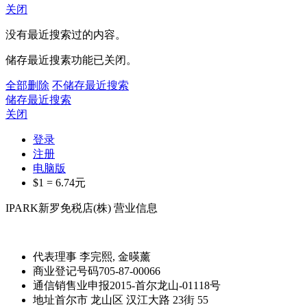
关闭
没有最近搜索过的内容。
储存最近搜素功能已关闭。
全部删除
不储存最近搜索
储存最近搜索
关闭
登录
注册
电脑版
$1 =
6.74
元
IPARK新罗免税店(株) 营业信息
代表理事
李完熙, 金暎薰
商业登记号码
705-87-00066
通信销售业申报
2015-首尔龙山-01118号
地址
首尔市 龙山区 汉江大路 23街 55