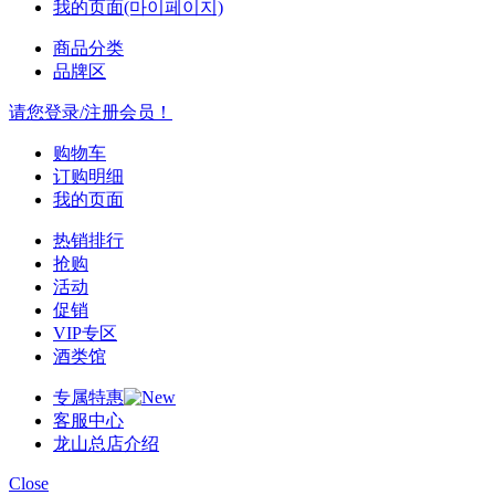
我的页面(마이페이지)
商品分类
品牌区
请您登录/注册会员！
购物车
订购明细
我的页面
热销排行
抢购
活动
促销
VIP专区
酒类馆
专属特惠
客服中心
龙山总店介绍
Close