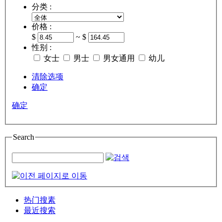
分类 :
价格 :
$
~ $
性别 :
女士
男士
男女通用
幼儿
清除选项
确定
确定
Search
热门搜素
最近搜索