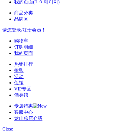
我的页面(마이페이지)
商品分类
品牌区
请您登录/注册会员！
购物车
订购明细
我的页面
热销排行
抢购
活动
促销
VIP专区
酒类馆
专属特惠
客服中心
龙山总店介绍
Close