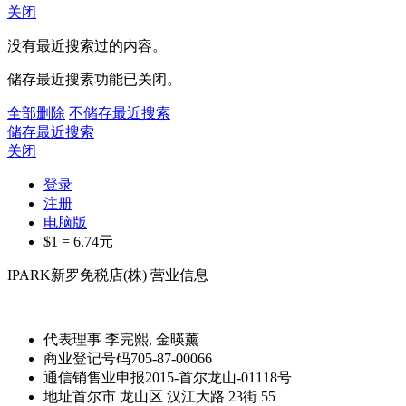
关闭
没有最近搜索过的内容。
储存最近搜素功能已关闭。
全部删除
不储存最近搜索
储存最近搜索
关闭
登录
注册
电脑版
$1 =
6.74
元
IPARK新罗免税店(株) 营业信息
代表理事
李完熙, 金暎薰
商业登记号码
705-87-00066
通信销售业申报
2015-首尔龙山-01118号
地址
首尔市 龙山区 汉江大路 23街 55