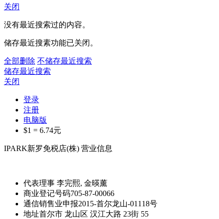
关闭
没有最近搜索过的内容。
储存最近搜素功能已关闭。
全部删除
不储存最近搜索
储存最近搜索
关闭
登录
注册
电脑版
$1 =
6.74
元
IPARK新罗免税店(株) 营业信息
代表理事
李完熙, 金暎薰
商业登记号码
705-87-00066
通信销售业申报
2015-首尔龙山-01118号
地址
首尔市 龙山区 汉江大路 23街 55