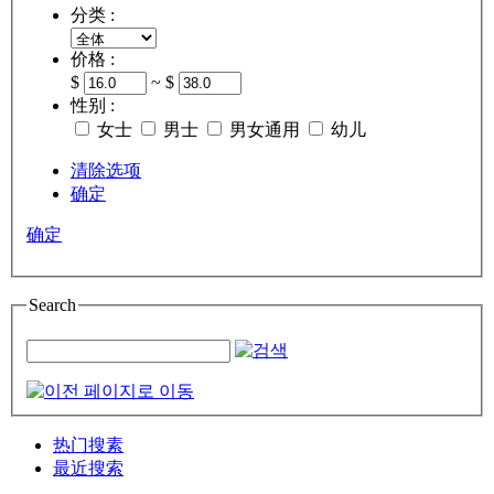
分类 :
价格 :
$
~ $
性别 :
女士
男士
男女通用
幼儿
清除选项
确定
确定
Search
热门搜素
最近搜索