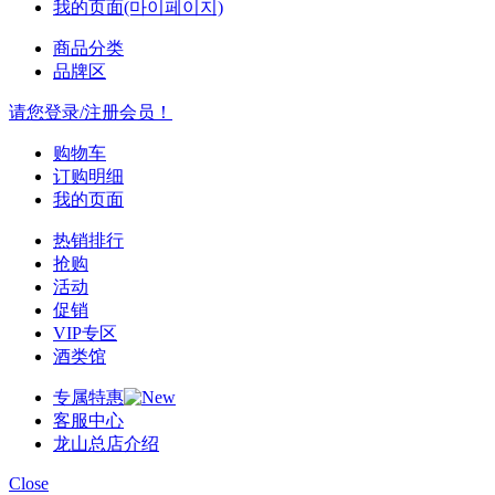
我的页面(마이페이지)
商品分类
品牌区
请您登录/注册会员！
购物车
订购明细
我的页面
热销排行
抢购
活动
促销
VIP专区
酒类馆
专属特惠
客服中心
龙山总店介绍
Close