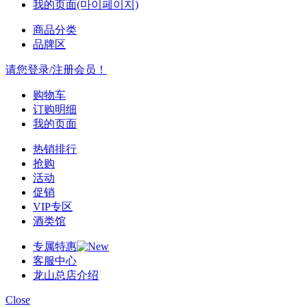
我的页面(마이페이지)
商品分类
品牌区
请您登录/注册会员！
购物车
订购明细
我的页面
热销排行
抢购
活动
促销
VIP专区
酒类馆
专属特惠
客服中心
龙山总店介绍
Close