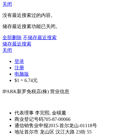
关闭
没有最近搜索过的内容。
储存最近搜素功能已关闭。
全部删除
不储存最近搜索
储存最近搜索
关闭
登录
注册
电脑版
$1 =
6.74
元
IPARK新罗免税店(株) 营业信息
代表理事
李完熙, 金暎薰
商业登记号码
705-87-00066
通信销售业申报
2015-首尔龙山-01118号
地址
首尔市 龙山区 汉江大路 23街 55