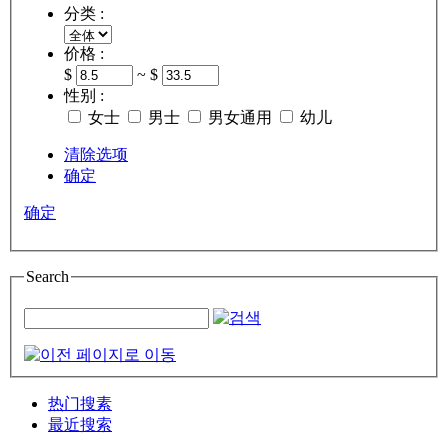
分类 :
价格 :
$
~ $
性别 :
女士
男士
男女通用
幼儿
清除选项
确定
确定
Search
热门搜素
最近搜索