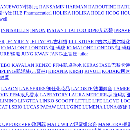
ANJEWON/韩制元
HANSAMIN
HARMAN
HAROUTINE
HARU
/爱马仕
HLB Pharmaceutical
HOLIKA HOLIKA
HOLO
HOOG
HO
well
INNISKILLIN
INNON
INSTANT TATTOO
IOPE/艾诺碧
IPRAV
ER
JECYJUCY
JELLYCAT/吉利猫
JILL STUART/吉尔斯图尔特
JO MALONE LONDON/祖·玛珑
JO MALONE LONDON/祖·玛
TURE/橘滋
JUNG KWAN JANG/正官庄
juilor
NEBO
KAVALAN
KENZO PFM/凯卓香水
KERASTASE/巴黎卡诗
IPLING/凯浦林(吉普林)
KIRANIA
KIRSH
KIVULI
KODAK/柯达
家健普
LAAON
LAB SERIES/朗仕化妆品
LACOSTE/法国鳄鱼
LAME
NVIN PFM/浪凡香水
LAPRATORY
LAURA MERCIER/罗拉玛斯
LIMINO
LINGTEA
LINKO SOOOFT
LITTLE LIFE
LLOYD
LO
CAT
LSBIO
LUCAS PAPAW
LULUGINE
LUMENA
LUNA/露娜
 UP FOREVER/玫珂菲
MALUWILZ/玛露维尔姿
MANCERA/曼