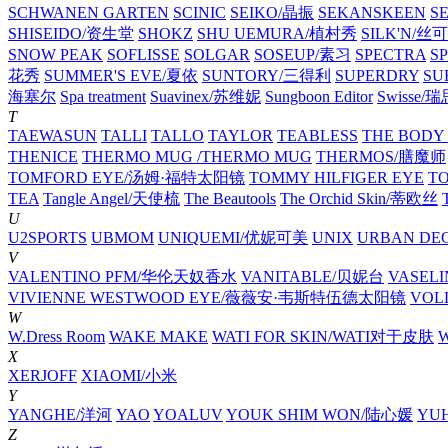
SCHWANEN GARTEN
SCINIC
SEIKO/晶振
SEKANSKEEN
S
SHISEIDO/资生堂
SHOKZ
SHU UEMURA/植村秀
SILK'N/丝
SNOW PEAK
SOFLISSE
SOLGAR
SOSEUP/素习
SPECTRA
S
花秀
SUMMER'S EVE/夏依
SUNTORY/三得利
SUPERDRY
SU
海塞尔
Spa treatment
Suavinex/苏维妮
Sungboon Editor
Swisse/
T
TAEWASUN
TALLI
TALLO
TAYLOR
TEABLESS
THE BOD
THENICE
THERMO MUG /THERMO MUG
THERMOS/膳魔师
TOMFORD EYE/汤姆·福特太阳镜
TOMMY HILFIGER EYE
TO
TEA
Tangle Angel/天使梳
The Beautools
The Orchid Skin/蒂欧丝
T
U
U2SPORTS
UBMOM
UNIQUEMI/优妮可美
UNIX
URBAN DE
V
VALENTINO PFM/华伦天奴香水
VANITABLE/贝妮台
VASEL
VIVIENNE WESTWOOD EYE/薇薇安·韦斯特伍德太阳镜
VOL
W
W.Dress Room
WAKE MAKE
WATI FOR SKIN/WATI对于皮肤
X
XERJOFF
XIAOMI/小米
Y
YANGHE/洋河
YAO
YOALUV
YOUK SHIM WON/陆心媛
YU
Z