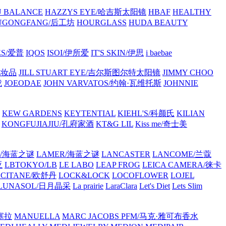
 BALANCE
HAZZYS EYE/哈吉斯太阳镜
HBAF
HEALTHY
UGONGFANG/后工坊
HOURGLASS
HUDA BEAUTY
ES/爱普
IQOS
ISOI/伊所爱
IT'S SKIN/伊思
i baebae
化妆品
JILL STUART EYE/吉尔斯图尔特太阳镜
JIMMY CHOO
珑
JOEODAE
JOHN VARVATOS/约翰·瓦维托斯
JOHNNIE
KEW GARDENS
KEYTENTIAL
KIEHL'S/科颜氏
KILIAN
KONGFUJIAJIU/孔府家酒
KT&G LIL
Kiss me/奇士美
R/海蓝之谜
LAMER/海蓝之谜
LANCASTER
LANCOME/兰蔻
亚
LBTOKYO/LB
LE LABO
LEAP FROG
LEICA CAMERA/徕卡
CCITANE/欧舒丹
LOCK&LOCK
LOCOFLOWER
LOJEL
LUNASOL/日月晶采
La prairie
LaraClara
Let's Diet
Lets Slim
塞拉
MANUELLA
MARC JACOBS PFM/马克·雅可布香水