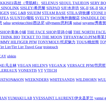
EKKISEI/高丝（雪肌精）
SELENUS
SEOUL TAEJEON
SERY B
可
SINOLINK
SISLEY/希思黎
SIXPAD
SJF/水井坊
SK-II
SK-II
SK
PIGEN
SSG L&B
SSUEIM
STEAM BASE
STILA/诗狄娜
STONE
RFEA
SUUNTO/颂拓
SVELTY
SW19/海外旗舰店
SWADDLE DE
瑞思
salua
sergiotacchini/西达尼
sillymann/思利满
suisai
suyamu/秀夜
Y SHOP/美体小铺
THE FACE SHOP/菲诗小铺
THE NORTH FA
THINK BIO
TICKET TO THE MOON
TIFFANY&CO.PFM/蒂
MMY HILFIGER PFM
TONYMOLY/托尼魅力
TOUS/桃丝熊
TO
irr Lirr/Tirr Lirr
Travel Gear
troistouch
CAY
ulskin
INE/凡士林
VEGAN HELEN'S
VEGAN.K
VERSACE PFM/范思
LEREAUX
VONESTIS
VT
VTECH
WATSON&SON
WEEKNDERS
WHITESANDS
WILDHORN
WU
HAN
YUMAKI LAB
YVESSAINT LAURENT/伊夫圣罗兰
yanta