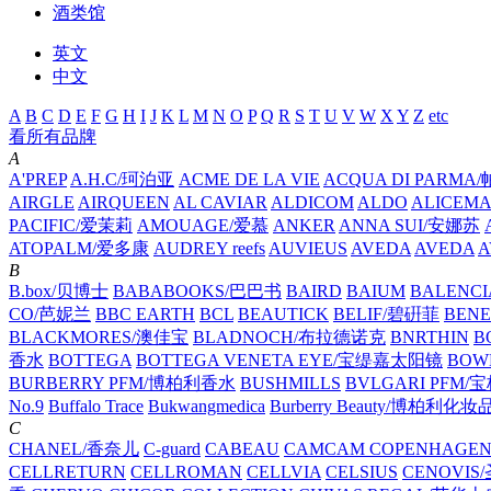
酒类馆
英文
中文
A
B
C
D
E
F
G
H
I
J
K
L
M
N
O
P
Q
R
S
T
U
V
W
X
Y
Z
etc
看所有品牌
A
A'PREP
A.H.C/珂泊亚
ACME DE LA VIE
ACQUA DI PARM
AIRGLE
AIRQUEEN
AL CAVIAR
ALDICOM
ALDO
ALICEM
PACIFIC/爱茉莉
AMOUAGE/爱慕
ANKER
ANNA SUI/安娜苏
ATOPALM/爱多康
AUDREY reefs
AUVIEUS
AVEDA
AVEDA
A
B
B.box/贝博士
BABABOOKS/巴巴书
BAIRD
BAIUM
BALENC
CO/芭妮兰
BBC EARTH
BCL
BEAUTICK
BELIF/碧硏菲
BEN
BLACKMORES/澳佳宝
BLADNOCH/布拉德诺克
BNRTHIN
B
香水
BOTTEGA
BOTTEGA VENETA EYE/宝缇嘉太阳镜
BOW
BURBERRY PFM/博柏利香水
BUSHMILLS
BVLGARI PFM
No.9
Buffalo Trace
Bukwangmedica
Burberry Beauty/博柏利化妆
C
CHANEL/香奈儿
C-guard
CABEAU
CAMCAM COPENHAGE
CELLRETURN
CELLROMAN
CELLVIA
CELSIUS
CENOVIS