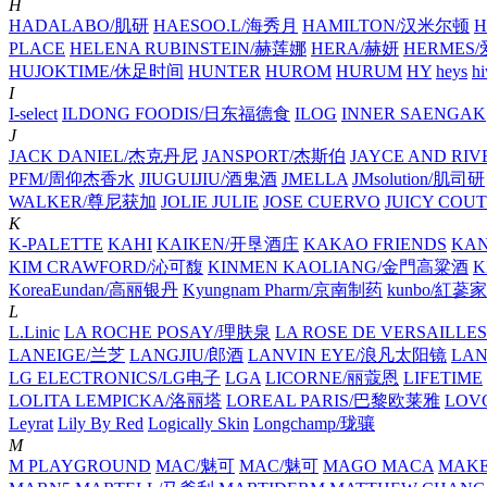
H
HADALABO/肌研
HAESOO.L/海秀月
HAMILTON/汉米尔顿
H
PLACE
HELENA RUBINSTEIN/赫莲娜
HERA/赫妍
HERMES
HUJOKTIME/休足时间
HUNTER
HUROM
HURUM
HY
heys
hi
I
I-select
ILDONG FOODIS/日东福德食
ILOG
INNER SAENGAK
J
JACK DANIEL/杰克丹尼
JANSPORT/杰斯伯
JAYCE AND RIV
PFM/周仰杰香水
JIUGUIJIU/酒鬼酒
JMELLA
JMsolution/肌司研
WALKER/尊尼获加
JOLIE JULIE
JOSE CUERVO
JUICY COU
K
K-PALETTE
KAHI
KAIKEN/开垦酒庄
KAKAO FRIENDS
KA
KIM CRAWFORD/沁可馥
KINMEN KAOLIANG/金門高粱酒
K
KoreaEundan/高丽银丹
Kyungnam Pharm/京南制药
kunbo/紅蔘
L
L.Linic
LA ROCHE POSAY/理肤泉
LA ROSE DE VERSAILLES
LANEIGE/兰芝
LANGJIU/郎酒
LANVIN EYE/浪凡太阳镜
LA
LG ELECTRONICS/LG电子
LGA
LICORNE/丽蔻恩
LIFETIME
LOLITA LEMPICKA/洛丽塔
LOREAL PARIS/巴黎欧莱雅
LOV
Leyrat
Lily By Red
Logically Skin
Longchamp/珑骧
M
M PLAYGROUND
MAC/魅可
MAC/魅可
MAGO MACA
MAKE