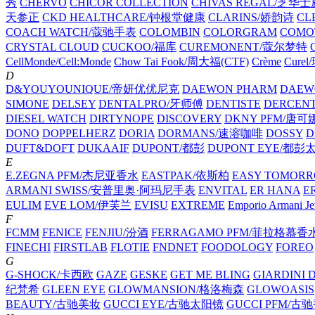
秀
CHERVO
CHICOR COLLECTION
CHIVAS REGAL/芝华
天参正
CKD HEALTHCARE/钟根堂健康
CLARINS/娇韵诗
CL
COACH WATCH/蔻驰手表
COLOMBIN
COLORGRAM
COM
CRYSTAL CLOUD
CUCKOO/福库
CUREMONENT/蔻尔梦特
CellMonde/Cell:Monde
Chow Tai Fook/周大福(CTF)
Crème
Cure
D
D&YOUYOUNIQUE/帝妍优优尼克
DAEWON PHARM
DAEW
SIMONE
DELSEY
DENTALPRO/牙师傅
DENTISTE
DERCEN
DIESEL WATCH
DIRTYNOPE
DISCOVERY
DKNY PFM/唐
DONO
DOPPELHERZ
DORIA
DORMANS/速溶咖啡
DOSSY
D
DUFT&DOFT
DUKAAIF
DUPONT/都彭
DUPONT EYE/都彭
E
E.ZEGNA PFM/杰尼亚香水
EASTPAK/依斯柏
EASY TOMOR
ARMANI SWISS/安普里奥·阿玛尼手表
ENVITAL
ER HANA
E
EULIM
EVE LOM/伊芙兰
EVISU
EXTREME
Emporio Armani
F
FCMM
FENICE
FENJIU/汾酒
FERRAGAMO PFM/菲拉格慕香
FINECHI
FIRSTLAB
FLOTIE
FNDNET
FOODOLOGY
FOREO
G
G-SHOCK/卡西欧
GAZE
GESKE
GET ME BLING
GIARDINI
纪梵希
GLEEN EYE
GLOWMANSION/格洛梅森
GLOWOASIS
BEAUTY/古驰美妆
GUCCI EYE/古驰太阳镜
GUCCI PFM/古