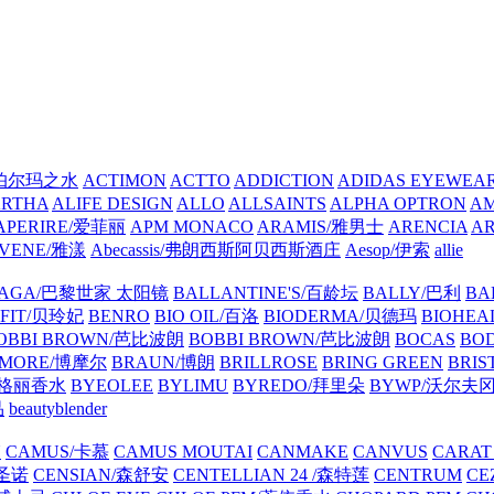
A/帕尔玛之水
ACTIMON
ACTTO
ADDICTION
ADIDAS EYEWE
ARTHA
ALIFE DESIGN
ALLO
ALLSAINTS
ALPHA OPTRON
A
APERIRE/爱菲丽
APM MONACO
ARAMIS/雅男士
ARENCIA
A
VENE/雅漾
Abecassis/弗朗西斯阿贝西斯酒庄
Aesop/伊索
allie
IAGA/巴黎世家 太阳镜
BALLANTINE'S/百龄坛
BALLY/巴利
BA
EFIT/贝玲妃
BENRO
BIO OIL/百洛
BIODERMA/贝德玛
BIOHEA
OBBI BROWN/芭比波朗
BOBBI BROWN/芭比波朗
BOCAS
BO
MORE/博摩尔
BRAUN/博朗
BRILLROSE
BRING GREEN
BRIS
/宝格丽香水
BYEOLEE
BYLIMU
BYREDO/拜里朵
BYWP/沃尔夫
品
beautyblender
N
CAMUS/卡慕
CAMUS MOUTAI
CANMAKE
CANVUS
CARAT
/圣诺
CENSIAN/森舒安
CENTELLIAN 24 /森特莲
CENTRUM
CE