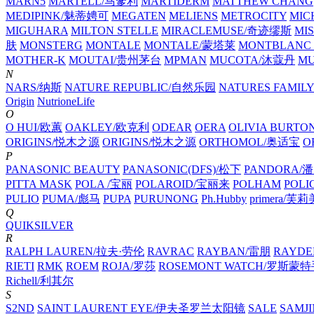
MARN5
MARTELL/马爹利
MARTIDERM
MATTHEW CHANG
MEDIPINK/魅蒂娉可
MEGATEN
MELIENS
METROCITY
MIC
MIGUHARA
MILTON STELLE
MIRACLEMUSE/奇迹缪斯
MIS
肤
MONSTERG
MONTALE
MONTALE/蒙塔莱
MONTBLANC 
MOTHER-K
MOUTAI/贵州茅台
MPMAN
MUCOTA/沐蔻丹
M
N
NARS/纳斯
NATURE REPUBLIC/自然乐园
NATURES FAMILY
Origin
NutrioneLife
O
O HUI/欧蕙
OAKLEY/欧克利
ODEAR
OERA
OLIVIA BURTO
ORIGINS/悦木之源
ORIGINS/悦木之源
ORTHOMOL/奥适宝
O
P
PANASONIC BEAUTY
PANASONIC(DFS)/松下
PANDORA/
PITTA MASK
POLA /宝丽
POLAROID/宝丽来
POLHAM
POL
PULIO
PUMA/彪马
PUPA
PURUNONG
Ph.Hubby
primera/芙
Q
QUIKSILVER
R
RALPH LAUREN/拉夫·劳伦
RAVRAC
RAYBAN/雷朋
RAYDE
RIETI
RMK
ROEM
ROJA/罗莎
ROSEMONT WATCH/罗斯蒙
Richell/利其尔
S
S2ND
SAINT LAURENT EYE/伊夫圣罗兰太阳镜
SALE
SAMJI