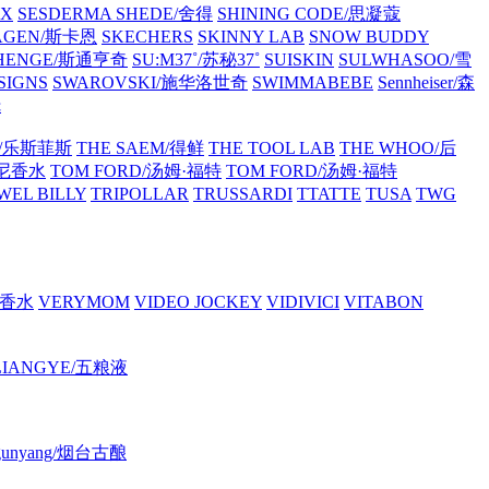
OX
SESDERMA
SHEDE/舍得
SHINING CODE/思凝蔻
AGEN/斯卡恩
SKECHERS
SKINNY LAB
SNOW BUDDY
 HENGE/斯通亨奇
SU:M37˚/苏秘37˚
SUISKIN
SULWHASOO/雪
SIGNS
SWAROVSKI/施华洛世奇
SWIMMABEBE
Sennheiser/森
抚
CE/乐斯菲斯
THE SAEM/得鲜
THE TOOL LAB
THE WHOO/后
芙尼香水
TOM FORD/汤姆·福特
TOM FORD/汤姆·福特
WEL BILLY
TRIPOLLAR
TRUSSARDI
TTATTE
TUSA
TWG
哲香水
VERYMOM
VIDEO JOCKEY
VIDIVICI
VITABON
LIANGYE/五粮液
i gunyang/烟台古酿