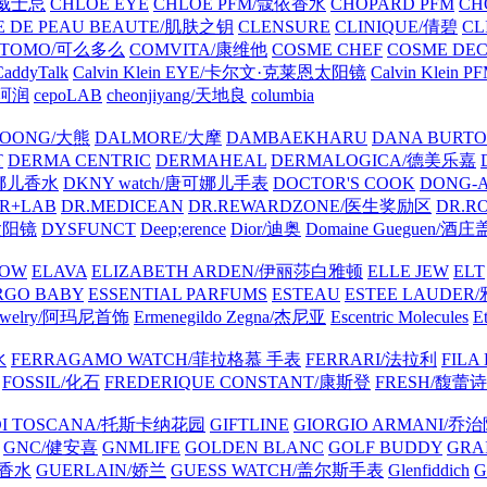
士威士忌
CHLOE EYE
CHLOE PFM/蔻依香水
CHOPARD PFM
CH
E DE PEAU BEAUTE/肌肤之钥
CLENSURE
CLINIQUE/倩碧
CL
OTOMO/可么多么
COMVITA/康维他
COSME CHEF
COSME DE
CaddyTalk
Calvin Klein EYE/卡尔文·克莱恩太阳镜
Calvin Kle
l/珂润
cepoLAB
cheonjiyang/天地良
columbia
OONG/大熊
DALMORE/大摩
DAMBAEKHARU
DANA BURT
T
DERMA CENTRIC
DERMAHEAL
DERMALOGICA/德美乐嘉
可娜儿香水
DKNY watch/唐可娜儿手表
DOCTOR'S COOK
DONG-
R+LAB
DR.MEDICEAN
DR.REWARDZONE/医生奖励区
DR.R
太阳镜
DYSFUNCT
Deep;erence
Dior/迪奥
Domaine Gueguen/酒
ROW
ELAVA
ELIZABETH ARDEN/伊丽莎白雅顿
ELLE JEW
ELT
RGO BABY
ESSENTIAL PARFUMS
ESTEAU
ESTEE LAUDE
 Jewelry/阿玛尼首饰
Ermenegildo Zegna/杰尼亚
Escentric Molecules
E
水
FERRAGAMO WATCH/菲拉格慕 手表
FERRARI/法拉利
FILA
FOSSIL/化石
FREDERIQUE CONSTANT/康斯登
FRESH/馥蕾诗
 DI TOSCANA/托斯卡纳花园
GIFTLINE
GIORGIO ARMANI/乔
GNC/健安喜
GNMLIFE
GOLDEN BLANC
GOLF BUDDY
GRA
驰香水
GUERLAIN/娇兰
GUESS WATCH/盖尔斯手表
Glenfiddich
G