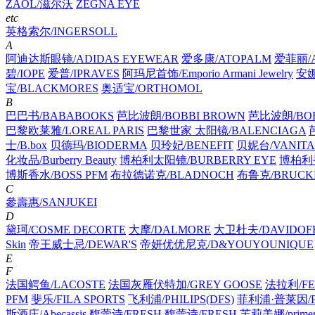
ZAOL/滋尔沃
ZEGNA EYE
etc
英格索尔/INGERSOLL
A
阿迪达斯眼镜/ADIDAS EYEWEAR
爱多康/ATOPALM
爱菲丽/A
碧/IOPE
爱普/IPRAVES
阿玛尼首饰/Emporio Armani Jewelry
安娜
宝/BLACKMORES
奥适宝/ORTHOMOL
B
巴巴书/BABABOOKS
芭比波朗/BOBBI BROWN
芭比波朗/BOB
巴黎欧莱雅/LOREAL PARIS
巴黎世家 太阳镜/BALENCIAGA
士/B.box
贝德玛/BIODERMA
贝玲妃/BENEFIT
贝妮台/VANITA
化妆品/Burberry Beauty
博柏利太阳镜/BURBERRY EYE
博柏利香
博斯香水/BOSS PFM
布拉德诺克/BLADNOCH
布鲁克/BRUCK
C
參壽惠/SANJUKEI
D
黛珂/COSME DECORTE
大摩/DALMORE
大卫杜夫/DAVIDOF
Skin
帝王威士忌/DEWAR'S
帝妍优优尼克/D&YOUYOUNIQUE
E
F
法国鳄鱼/LACOSTE
法国灰雁伏特加/GREY GOOSE
法拉利/FE
PFM
斐乐/FILA SPORTS
飞利浦/PHILIPS(DFS)
菲利浦·普莱因/PH
斯酒庄/Abecassis
馥蕾诗/FRESH
馥蕾诗/FRESH
芙莉美娜/primer