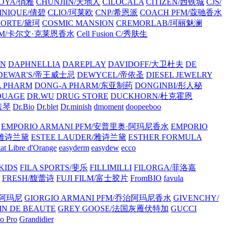
OYA/俏雅
CHUNJIIN/天地人
CILOCALA
CITIZEN/西铁城
CJS/
INIQUE/倩碧
CLIO/珂莱欧
CNP/希恩派
COACH PFM/蔻驰香水
CORTE/黛珂
COSMIC MANSION
CREMORLAB/珂丽魅澜
in PFM/卡尔文·克莱恩香水
Cell Fusion C/秀肤生
ON
DAPHNELLIA
DAREPLAY
DAVIDOFF/大卫杜夫
DE
DEWAR'S/帝王威士忌
DEWYCEL/帝依圣
DIESEL JEWELRY
A PHARM
DONG-A PHARM/东亚制药
DONGINBI/彤人秘
OUAGE
DR.WU
DRUG STORE
DUCKHORN/杜克霍恩
庄盖琴
Dr.Bio
Dr.blet
Dr.minish
dmoment
doopeeboo
EMPORIO ARMANI PFM/安普里奥·阿玛尼香水
EMPORIO
R/雅诗兰黛
ESTEE LAUDER/雅诗兰黛
ESTHER FORMULA
tat Libre d'Orange
easyderm
easydew
ecco
 KIDS
FILA SPORTS/斐乐
FILLIMILLI
FILORGA/菲洛嘉
FRESH/馥蕾诗
FUJI FILM/富士胶片
FromBIO
favula
治阿玛尼
GIORGIO ARMANI PFM/乔治阿玛尼香水
GIVENCHY/
IN DE BEAUTE
GREY GOOSE/法国灰雁伏特加
GUCCI
o Pro
Grandidier