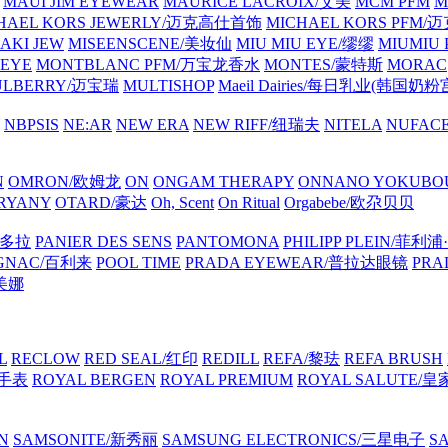
MAUI JIM EYEWEAR
MAURICE LACROIX/艾美
MCM PFM
M
HAEL KORS JEWERLY/迈克高仕首饰
MICHAEL KORS PFM
AKI JEW
MISEENSCENE/美妆仙
MIU MIU EYE/缪缪
MIUMIU
EYE
MONTBLANC PFM/万宝龙香水
MONTES/蒙特斯
MORAC
ULBERRY/迈宝瑞
MULTISHOP
Maeil Dairies/每日乳业(韩国奶粉
NBPSIS
NE:AR
NEW ERA
NEW RIFF/纽瑞夫
NITELA
NUFAC
N
OMRON/欧姆龙
ON
ONGAM THERAPY
ONNANO YOKUB
RYANY
OTARD/豪达
Oh, Scent
On Ritual
Orgabebe/欧尕贝贝
潘多拉
PANIER DES SENS
PANTOMONA
PHILIPP PLEIN/菲利
IGNAC/百利来
POOL TIME
PRADA EYEWEAR/普拉达眼镜
PRA
莉美娜
L
RECLOW
RED SEAL/红印
REDILL
REFA/黎珐
REFA BRUSH
特手表
ROYAL BERGEN
ROYAL PREMIUM
ROYAL SALUTE/
N
SAMSONITE/新秀丽
SAMSUNG ELECTRONICS/三星电子
S