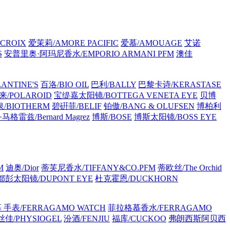
CROIX
爱茉莉/AMORE PACIFIC
爱慕/AMOUAGE
艾诺
S
安普里奥·阿玛尼香水/EMPORIO ARMANI PFM
澳佳
ANTINE'S
百洛/BIO OIL
巴利/BALLY
巴黎卡诗/KERASTASE
/POLAROID
宝缇嘉太阳镜/BOTTEGA VENETA EYE
贝博
/BIOTHERM
碧硏菲/BELIF
铂傲/BANG & OLUFSEN
博柏利
格雷兹/Bernard Magrez
博斯/BOSE
博斯太阳镜/BOSS EYE
M
迪奥/Dior
蒂芙尼香水/TIFFANY&CO.PFM
蒂欧丝/The Orchid
都彭太阳镜/DUPONT EYE
杜克霍恩/DUCKHORN
手表/FERRAGAMO WATCH
菲拉格慕香水/FERRAGAMO
佳/PHYSIOGEL
汾酒/FENJIU
福库/CUCKOO
弗朗西斯阿贝西