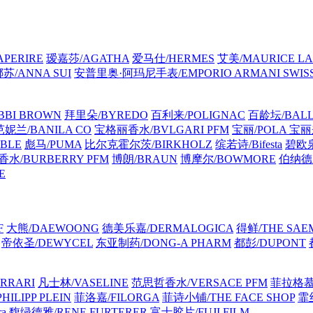
PERIRE
瑷嘉莎/AGATHA
爱马仕/HERMES
艾美/MAURICE LA
苏/ANNA SUI
安普里奥·阿玛尼手表/EMPORIO ARMANI SWIS
BI BROWN
拜里朵/BYREDO
百利来/POLIGNAC
百龄坛/BALL
芭妮兰/BANILA CO
宝格丽香水/BVLGARI PFM
宝丽/POLA
宝丽来
BLE
彪马/PUMA
比尔克霍尔茨/BIRKHOLZ
缤若诗/Bifesta
碧欧泉
水/BURBERRY PFM
博朗/BRAUN
博摩尔/BOWMORE
伯纳德·马
E
F
大熊/DAEWOONG
德美乐嘉/DERMALOGICA
得鲜/THE SAE
帝依圣/DEWYCEL
东亚制药/DONG-A PHARM
都彭/DUPONT
RRARI
凡士林/VASELINE
范思哲香水/VERSACE PFM
菲拉格慕 
ILIPP PLEIN
菲洛嘉/FILORGA
菲诗小铺/THE FACE SHOP
霏丝
a
馥绿德雅/RENE FURTERER
富士胶片/FUJI FILM