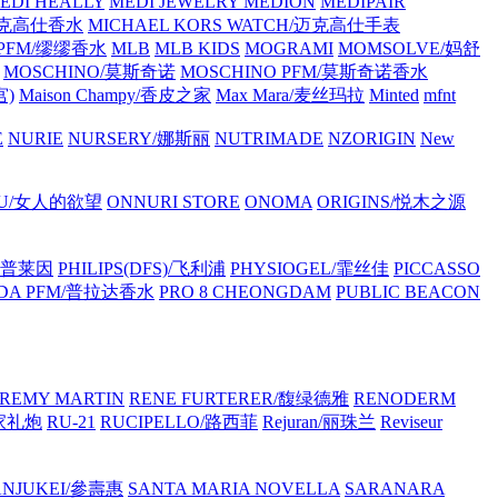
EDI HEALLY
MEDI JEWELRY
MEDION
MEDIPAIR
/迈克高仕香水
MICHAEL KORS WATCH/迈克高仕手表
 PFM/缪缪香水
MLB
MLB KIDS
MOGRAMI
MOMSOLVE/妈舒
MOSCHINO/莫斯奇诺
MOSCHINO PFM/莫斯奇诺香水
宫)
Maison Champy/香皮之家
Max Mara/麦丝玛拉
Minted
mfnt
E
NURIE
NURSERY/娜斯丽
NUTRIMADE
NZORIGIN
New
OU/女人的欲望
ONNURI STORE
ONOMA
ORIGINS/悦木之源
浦·普莱因
PHILIPS(DFS)/飞利浦
PHYSIOGEL/霏丝佳
PICCASSO
DA PFM/普拉达香水
PRO 8 CHEONGDAM
PUBLIC BEACON
REMY MARTIN
RENE FURTERER/馥绿德雅
RENODERM
皇家礼炮
RU-21
RUCIPELLO/路西菲
Rejuran/丽珠兰
Reviseur
ANJUKEI/參壽惠
SANTA MARIA NOVELLA
SARANARA