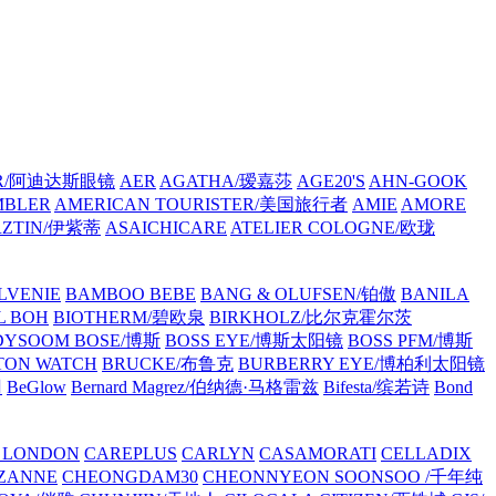
AR/阿迪达斯眼镜
AER
AGATHA/瑷嘉莎
AGE20'S
AHN-GOOK
MBLER
AMERICAN TOURISTER/美国旅行者
AMIE
AMORE
RZTIN/伊紫蒂
ASAICHICARE
ATELIER COLOGNE/欧珑
LVENIE
BAMBOO BEBE
BANG & OLUFSEN/铂傲
BANILA
L BOH
BIOTHERM/碧欧泉
BIRKHOLZ/比尔克霍尔茨
DYSOOM
BOSE/博斯
BOSS EYE/博斯太阳镜
BOSS PFM/博斯
TON WATCH
BRUCKE/布鲁克
BURBERRY EYE/博柏利太阳镜
冈
BeGlow
Bernard Magrez/伯纳德·马格雷兹
Bifesta/缤若诗
Bond
 LONDON
CAREPLUS
CARLYN
CASAMORATI
CELLADIX
ZANNE
CHEONGDAM30
CHEONNYEON SOONSOO /千年纯