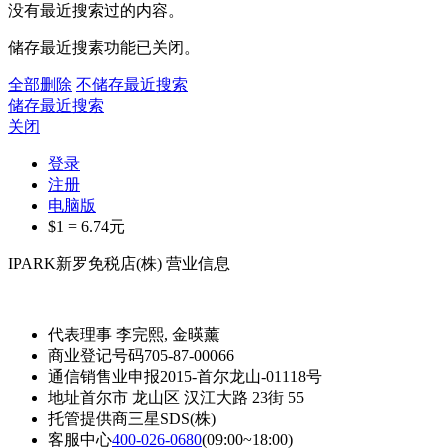
没有最近搜索过的内容。
储存最近搜素功能已关闭。
全部删除
不储存最近搜索
储存最近搜索
关闭
登录
注册
电脑版
$1 =
6.74
元
IPARK新罗免税店(株) 营业信息
代表理事
李完熙, 金暎薰
商业登记号码
705-87-00066
通信销售业申报
2015-首尔龙山-01118号
地址
首尔市 龙山区 汉江大路 23街 55
托管提供商
三星SDS(株)
客服中心
400-026-0680
(09:00~18:00)