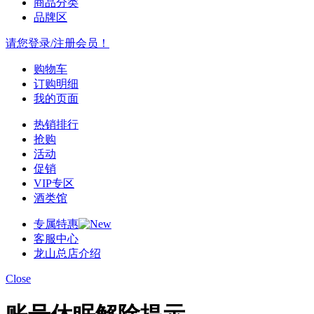
商品分类
品牌区
请您登录/注册会员！
购物车
订购明细
我的页面
热销排行
抢购
活动
促销
VIP专区
酒类馆
专属特惠
客服中心
龙山总店介绍
Close