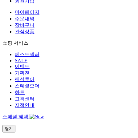
회원가입
마이페이지
주문내역
장바구니
관심상품
쇼핑 서비스
베스트셀러
SALE
이벤트
기획전
랜선투어
스폐셜오더
하트
고객센터
지점안내
스페셜 혜택
닫기