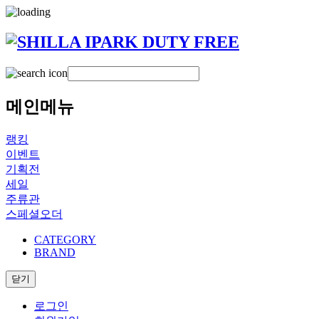
메인메뉴
랭킹
이벤트
기획전
세일
주류관
스페셜오더
CATEGORY
BRAND
닫기
로그인