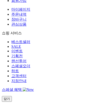
회원가입
마이페이지
주문내역
장바구니
관심상품
쇼핑 서비스
베스트셀러
SALE
이벤트
기획전
랜선투어
스폐셜오더
하트
고객센터
지점안내
스페셜 혜택
닫기