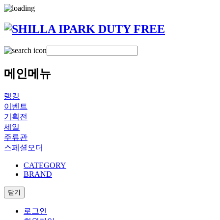
메인메뉴
랭킹
이벤트
기획전
세일
주류관
스페셜오더
CATEGORY
BRAND
닫기
로그인