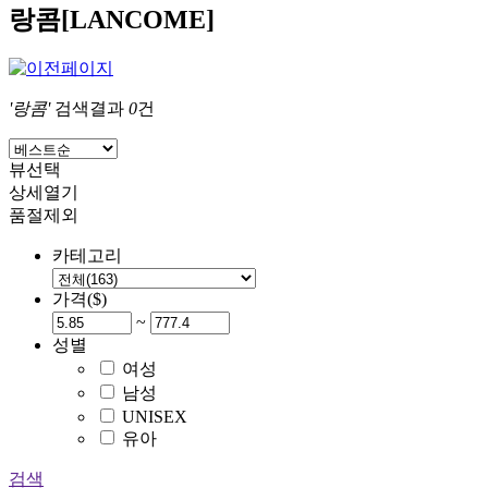
랑콤[LANCOME]
'랑콤'
검색결과
0
건
뷰선택
상세열기
품절제외
카테고리
가격($)
~
성별
여성
남성
UNISEX
유아
검색