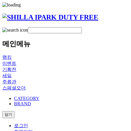
메인메뉴
랭킹
이벤트
기획전
세일
주류관
스페셜오더
CATEGORY
BRAND
닫기
로그인