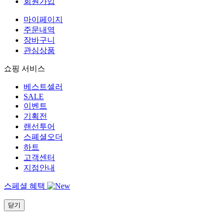
회원가입
마이페이지
주문내역
장바구니
관심상품
쇼핑 서비스
베스트셀러
SALE
이벤트
기획전
랜선투어
스폐셜오더
하트
고객센터
지점안내
스페셜 혜택
닫기