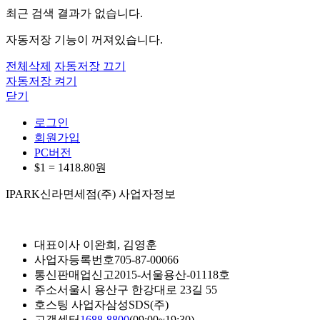
최근 검색 결과가 없습니다.
자동저장 기능이 꺼져있습니다.
전체삭제
자동저장 끄기
자동저장 켜기
닫기
로그인
회원가입
PC버전
$1 =
1418.80
원
IPARK신라면세점(주) 사업자정보
대표이사
이완희, 김영훈
사업자등록번호
705-87-00066
통신판매업신고
2015-서울용산-01118호
주소
서울시 용산구 한강대로 23길 55
호스팅 사업자
삼성SDS(주)
고객센터
1688-8800
(09:00~19:30)