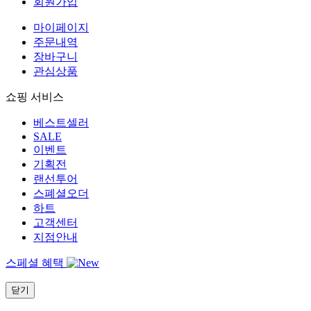
회원가입
마이페이지
주문내역
장바구니
관심상품
쇼핑 서비스
베스트셀러
SALE
이벤트
기획전
랜선투어
스폐셜오더
하트
고객센터
지점안내
스페셜 혜택
닫기