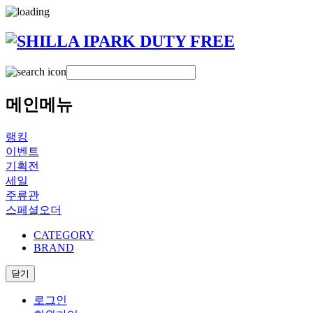
메인메뉴
랭킹
이벤트
기획전
세일
주류관
스페셜오더
CATEGORY
BRAND
닫기
로그인