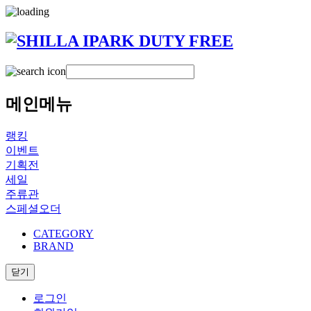
메인메뉴
랭킹
이벤트
기획전
세일
주류관
스페셜오더
CATEGORY
BRAND
닫기
로그인