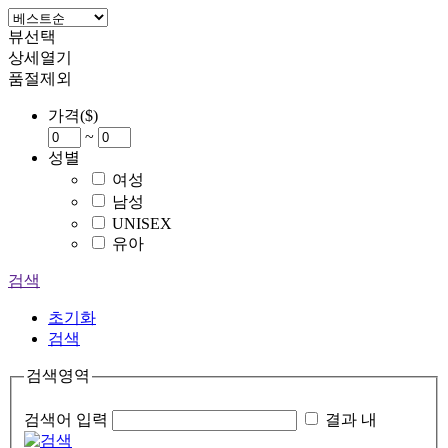
뷰선택
상세열기
품절제외
가격($)
~
성별
여성
남성
UNISEX
유아
검색
초기화
검색
검색영역
검색어 입력
결과 내