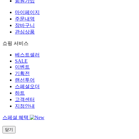
회원가입
마이페이지
주문내역
장바구니
관심상품
쇼핑 서비스
베스트셀러
SALE
이벤트
기획전
랜선투어
스폐셜오더
하트
고객센터
지점안내
스페셜 혜택
닫기