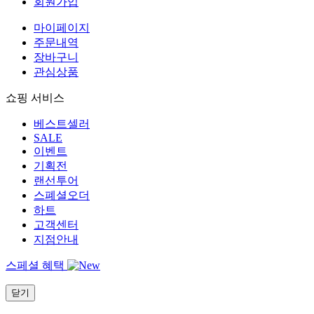
회원가입
마이페이지
주문내역
장바구니
관심상품
쇼핑 서비스
베스트셀러
SALE
이벤트
기획전
랜선투어
스폐셜오더
하트
고객센터
지점안내
스페셜 혜택
닫기