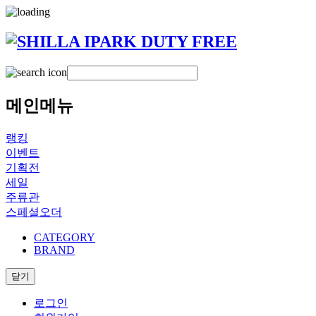
메인메뉴
랭킹
이벤트
기획전
세일
주류관
스페셜오더
CATEGORY
BRAND
닫기
로그인