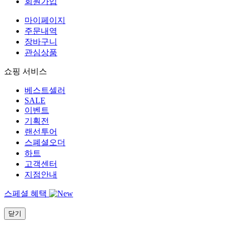
회원가입
마이페이지
주문내역
장바구니
관심상품
쇼핑 서비스
베스트셀러
SALE
이벤트
기획전
랜선투어
스폐셜오더
하트
고객센터
지점안내
스페셜 혜택
닫기