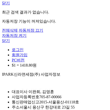
닫기
최근 검색 결과가 없습니다.
자동저장 기능이 꺼져있습니다.
전체삭제
자동저장 끄기
자동저장 켜기
닫기
로그인
회원가입
PC버전
$1 =
1418.80
원
IPARK신라면세점(주) 사업자정보
대표이사
이완희, 김영훈
사업자등록번호
705-87-00066
통신판매업신고
2015-서울용산-01118호
주소
서울시 용산구 한강대로 23길 55