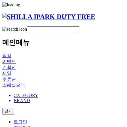
메인메뉴
랭킹
이벤트
기획전
세일
주류관
스페셜오더
CATEGORY
BRAND
닫기
로그인